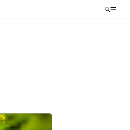
Nájsť
nky s 200-ročnou tradíciou sú praktickým
j dnes