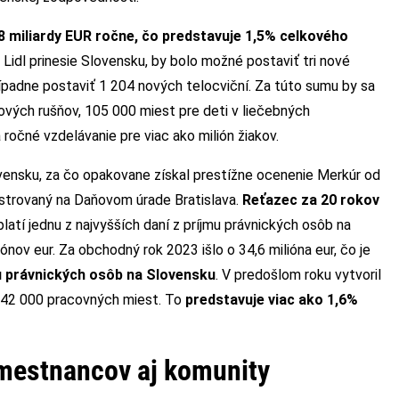
8 miliardy EUR ročne, čo
predstavuje 1,5% celkového
k Lidl prinesie Slovensku, by bolo možné postaviť tri nové
ípadne postaviť 1 204 nových telocviční. Za túto sumu by sa
ových rušňov, 105 000 miest pre deti v liečebných
 ročné vzdelávanie pre viac ako milión žiakov.
ovensku, za čo opakovane získal prestížne ocenenie Merkúr od
gistrovaný na Daňovom úrade Bratislava.
Reťazec za 20 rokov
l platí jednu z najvyšších daní z príjmu právnických osôb na
ónov eur. Za obchodný rok 2023 išlo o 34,6 milióna eur, čo je
mu právnických osôb na Slovensku
. V predošlom roku vytvoril
e 42 000 pracovných miest. To
predstavuje viac ako 1,6%
mestnancov aj komunity