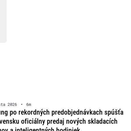
sta 2026
•
6m
ng po rekordných predobjednávkach spúšťa
vensku oficiálny predaj nových skladacích
nov a inteligentných hodiniek