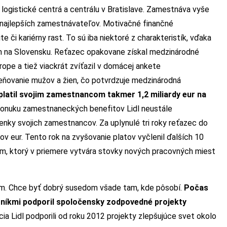
 logistické centrá a centrálu v Bratislave. Zamestnáva vyše
i najlepších zamestnávateľov. Motivačné finančné
e či kariérny rast. To sú iba niektoré z charakteristík, vďaka
m na Slovensku. Reťazec opakovane získal medzinárodné
ope a tiež viackrát zvíťazil v domácej ankete
eňovanie mužov a žien, čo potvrdzuje medzinárodná
platil svojim zamestnancom takmer 1,2 miliardy eur na
Ponuku zamestnaneckých benefitov Lidl neustále
nky svojich zamestnancov. Za uplynulé tri roky reťazec do
ov eur. Tento rok na zvyšovanie platov vyčlenil ďalších 10
om, ktorý v priemere vytvára stovky nových pracovných miest
om. Chce byť dobrý susedom všade tam, kde pôsobí.
Počas
níkmi podporil spoločensky zodpovedné projekty
ia Lidl podporili od roku 2012 projekty zlepšujúce svet okolo