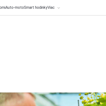
omi
Auto-moto
Smart hodinky
Viac
HLO BY VÁS ZAUJÍMAŤ
lačové správy
ADÁVANIA
Zadajte frázu pre vyhľadanie
28. júla 2026
•
3m
Žlté poštové schrá
poštovým bodom a
Redakcia TOUCHIT