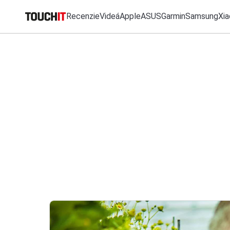
Recenzie
Videá
Apple
ASUS
Garmin
Samsung
Xia
MO
Všetko
Recenzie
Videá
Tipy, triky, návody
T
VÝSLEDKY VYHĽ
Katalóg zariadení
Porovnať zariadenia
Tlačové správy
Predplatné časopisu