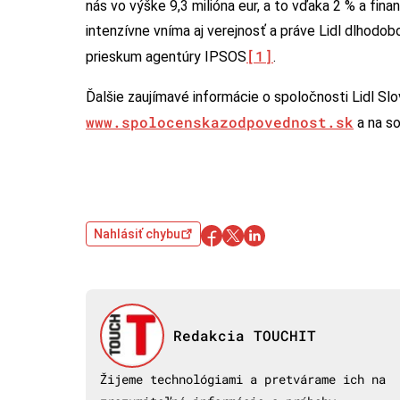
nás vo výške 9,3 milióna eur, a to vďaka 2 % a f
intenzívne vníma aj verejnosť a práve Lidl dlhodob
[1]
prieskum agentúry IPSOS
.
Ďalšie zaujímavé informácie o spoločnosti Lidl Sl
www.spolocenskazodpovednost.sk
a na so
Nahlásiť chybu
Redakcia TOUCHIT
Žijeme technológiami a pretvárame ich na