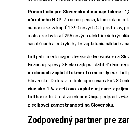
Prínos Lidla pre Slovensko dosahuje takmer 1,
národného HDP
. Za sumu peňazí, ktorú rok čo ro
nemocnice, zakúpiť 1 390 nových CT prístrojov, pr
mohlo zaobstarať 256 nových elektrických rýchlik
sanatóriách a pokrylo by to zaplatenie nákladov na
Lidl patrí medzi najpoctivejších daňovníkov na Sl
Finančnej správy SR ako najlepší platiteľ dane re
na daniach zaplatil takmer tri miliardy eur
. Lid
Slovensku. Doteraz to bolo spolu viac ako 280 mili
viac ako 1 % z celkovo zaplatenej dane z príj
Lidl hodnotu, ktorá za rok umožňuje podporiť vyš
z celkovej zamestnanosti na Slovensku
.
Zodpovedný partner pre za