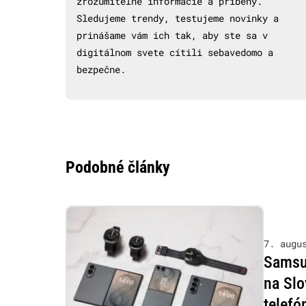
zrozumiteľné informácie a príbehy.
Sledujeme trendy, testujeme novinky a
prinášame vám ich tak, aby ste sa v
digitálnom svete cítili sebavedomo a
bezpečne.
Podobné články
7. augu
Samsu
na Slo
telefó