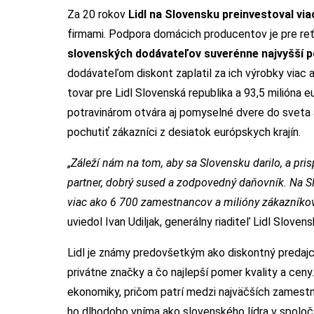
Za 20 rokov
Lidl na Slovensku preinvestoval via
firmami. Podpora domácich producentov je pre reť
slovenských dodávateľov suverénne najvyšší po
dodávateľom diskont zaplatil za ich výrobky viac
tovar pre Lidl Slovenská republika a 93,5 milióna 
potravinárom otvára aj pomyselné dvere do sveta 
pochutiť zákazníci z desiatok európskych krajín.
„
Záleží nám na tom, aby sa Slovensku darilo, a pr
partner, dobrý sused a zodpovedný daňovník. Na 
viac ako 6 700 zamestnancov a milióny zákazník
uviedol Ivan Udiljak, generálny riaditeľ Lidl Slovens
Lidl je známy predovšetkým ako diskontný predajc
privátne značky a čo najlepší pomer kvality a ceny
ekonomiky, pričom patrí medzi najväčších zamestn
ho dlhodobo vníma ako slovenského lídra v spolo