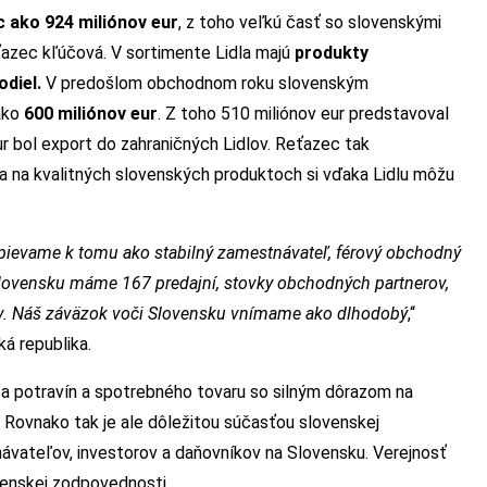
c ako 924 miliónov eur
, z toho veľkú časť so slovenskými
azec kľúčová. V sortimente Lidla majú
produkty
diel.
V predošlom obchodnom roku slovenským
 ako
600 miliónov eur
. Z toho 510 miliónov eur predstavoval
eur bol export do zahraničných Lidlov. Reťazec tak
a na kvalitných slovenských produktoch si vďaka Lidlu môžu
ispievame k tomu ako stabilný zamestnávateľ, férový obchodný
Slovensku máme 167 predajní, stovky obchodných partnerov,
ov. Náš záväzok voči Slovensku vnímame ako dlhodobý
,“
ká republika.
a potravín a spotrebného tovaru so silným dôrazom na
. Rovnako tak je ale dôležitou súčasťou slovenskej
ávateľov, investorov a daňovníkov na Slovensku. Verejnosť
čenskej zodpovednosti.