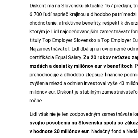
Diskont má na Slovensku aktuálne 167 predajní, tri
6 700 ľudí naprieč krajinou a dlhodobo patrí medz
ohodnotenie, atraktívne benefity, rešpekt k diverzit
ktorým je Lidl najoceňovanejším zamestnávateľo
tituly Top Employer Slovensko a Top Employer Eur
Najzamestnávateľ. Lidl dbá aj na rovnomerné odm
certifikácia Equal Salary.
Za 20 rokov reťazec za
mzdách a desiatky miliónov eur v benefitoch
. 
prehodnocuje a dlhodobo zlepšuje finančné podmie
zvýšenia miezd a odmien investoval vyše 43 milión
miliónov eur. Diskont je stabilným zamestnávateľ
ročne.
Lidl však nie je len zodpovedným zamestnávateľ
svojho pôsobenia na Slovensku spolu so
zákaz
v hodnote 20 miliónov eur
. Nadačný fond a Nadác