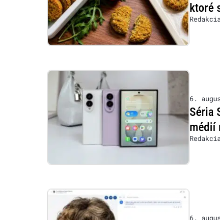
ktoré 
Redakci
6. augu
Séria 
médií 
Redakci
6. augu