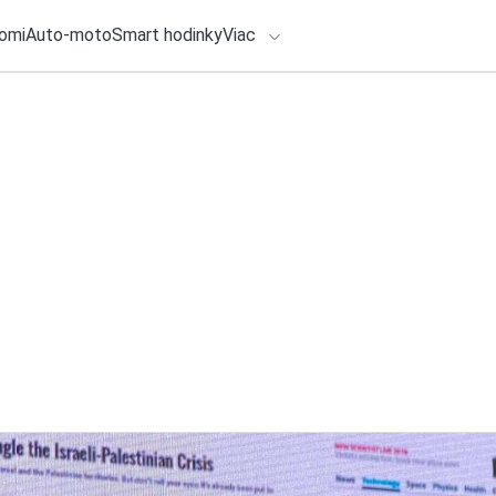
omi
Auto-moto
Smart hodinky
Viac
HLO BY VÁS ZAUJÍMAŤ
lačové správy
4. augusta 2026
•
4m
ADÁVANIA
Novú VLE od značk
objednať aj v ďalší
Zadajte frázu pre vyhľadanie
Redakcia TOUCHIT