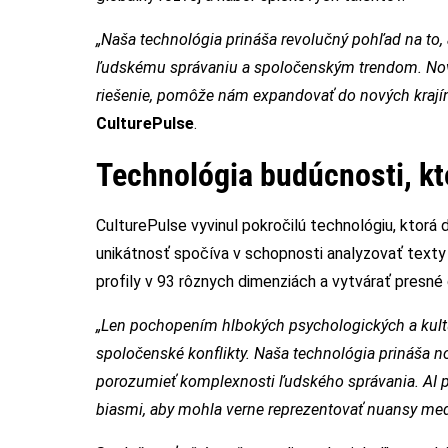
„Naša technológia prináša revolučný pohľad na t
ľudskému správaniu a spoločenským trendom. Nová
riešenie, pomôže nám expandovať do nových krají
CulturePulse
.
Technológia budúcnosti, kt
CulturePulse vyvinul pokročilú technológiu, ktorá 
unikátnosť spočíva v schopnosti analyzovať texty
profily v 93 rôznych dimenziách a vytvárať presné d
„Len pochopením hlbokých psychologických a kul
spoločenské konflikty. Naša technológia prináša 
porozumieť komplexnosti ľudského správania. AI p
biasmi, aby mohla verne reprezentovať nuansy med