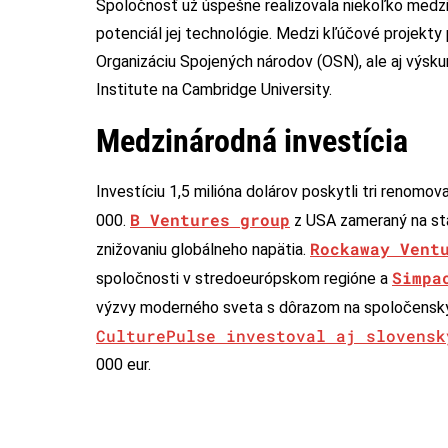
Spoločnosť už úspešne realizovala niekoľko medz
potenciál jej technológie. Medzi kľúčové projekty 
Organizáciu Spojených národov (OSN), ale aj výs
Institute na Cambridge University.
Medzinárodná investícia
Investíciu 1,5 milióna dolárov poskytli tri renom
B Ventures group
000.
z USA zameraný na star
Rockaway Vent
znižovaniu globálneho napätia.
Simpa
spoločnosti v stredoeurópskom regióne a
výzvy moderného sveta s dôrazom na spoločensk
CulturePulse investoval aj slovensk
000 eur.