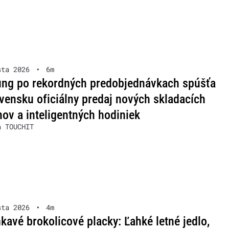
sta 2026
•
6m
ng po rekordných predobjednávkach spúšťa
vensku oficiálny predaj nových skladacích
nov a inteligentných hodiniek
a TOUCHIT
sta 2026
•
4m
avé brokolicové placky: Ľahké letné jedlo,