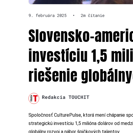
9. februára 2025
•
2m čítanie
Slovensko-americ
investíciu 1,5 mi
riešenie globálny
Redakcia TOUCHIT
Spoločnosť CulturePulse, ktorá mení chápanie spo
strategickú investíciu 1,5 milióna dolárov od medz
globálny rozvoj a nábor špičkových talentov.