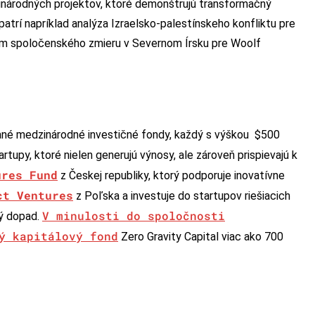
inárodných projektov, ktoré demonštrujú transformačný
patrí napríklad analýza Izraelsko-palestínskeho konfliktu pre
kum spoločenského zmieru v Severnom Írsku pre Woolf
ované medzinárodné investičné fondy, každý s výškou $500
tupy, ktoré nielen generujú výnosy, ale zároveň prispievajú k
ures Fund
z Českej republiky, ktorý podporuje inovatívne
ct Ventures
z Poľska a investuje do startupov riešiacich
V minulosti do spoločnosti
ý dopad.
ý kapitálový fond
Zero Gravity Capital viac ako 700