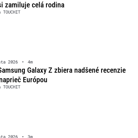
si zamiluje celá rodina
a TOUCHIT
sta 2026
•
4m
Samsung Galaxy Z zbiera nadšené recenzie
naprieč Európou
a TOUCHIT
sta 2026
•
3m