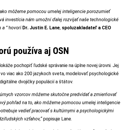
o, ako môžeme pomocou umelej inteligencie porozumieť
 investícia nám umožní ďalej rozvíjať naše technologické
n a ”
hovorí
Dr. Justin E. Lane
,
spoluzakladateľ a CEO
orú používa aj OSN
dokáže pochopiť ľudské správanie na úplne novej úrovni. Jej
 vo viac ako 200 jazykoch sveta, modelovať psychologické
igitálne dvojičky populácií a štátov.
túrnych vzorcov môžeme skutočne predvídať a zmierňovať
nový pohľad na to, ako môžeme pomocou umelej inteligencie
otrebuje vedieť pracovať s kultúrnymi a psychologickými
ziľudských vzťahov,“
popisuje Lane.