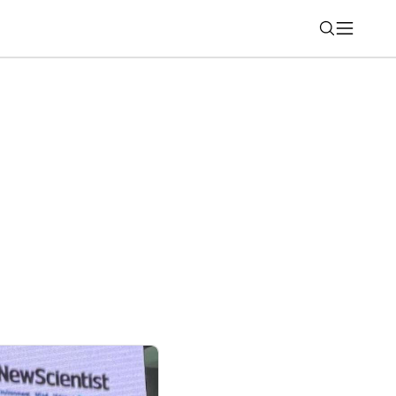
Nájsť
y Mercedes-Benz si odteraz možno
ch atraktívnych variantoch