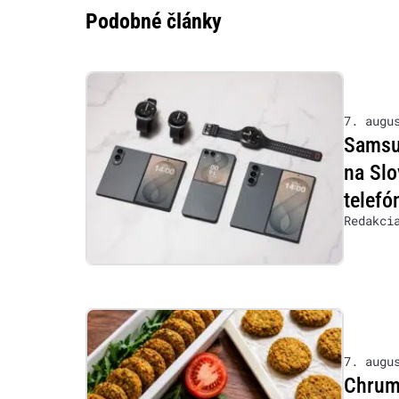
Podobné články
7. augu
Samsu
na Slo
telefó
Redakci
7. augu
Chrumk