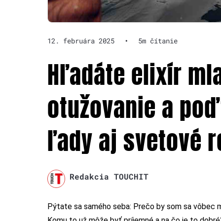
12. februára 2025
•
5m čítanie
Hľadáte elixír ml
otužovanie a poď
ľady aj svetové 
Redakcia TOUCHIT
Pýtate sa samého seba: Prečo by som sa vôbec ma
Komu to už môže byť príjemné a na čo je to dobré?