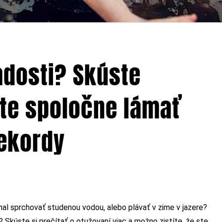
adosti? Skúste
te spoločne lámať
rekordy
l sprchovať studenou vodou, alebo plávať v zime v jazere?
 Skúste si prečítať o otužovaní viac a možno zistíte, že ste