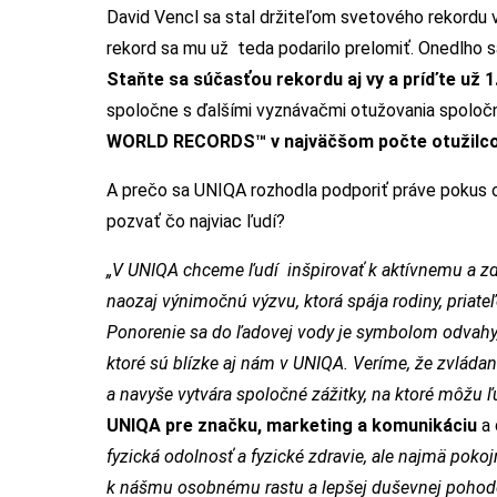
David Vencl sa stal držiteľom svetového rekordu 
rekord sa mu už teda podarilo prelomiť. Onedlho 
Staňte sa súčasťou rekordu aj vy a príďte už 1
spoločne s ďalšími vyznávačmi otužovania spoločn
WORLD RECORDS™ v najväčšom počte otužilcov
A prečo sa UNIQA rozhodla podporiť práve pokus o
pozvať čo najviac ľudí?
„V UNIQA chceme ľudí inšpirovať k aktívnemu a zd
naozaj výnimočnú výzvu, ktorá spája rodiny, priate
Ponorenie sa do ľadovej vody je symbolom odvahy,
ktoré sú blízke aj nám v UNIQA. Veríme, že zvládani
a navyše vytvára spoločné zážitky, na ktoré môžu ľ
UNIQA pre značku, marketing a komunikáciu
a 
fyzická odolnosť a fyzické zdravie, ale najmä poko
k nášmu osobnému rastu a lepšej duševnej pohode