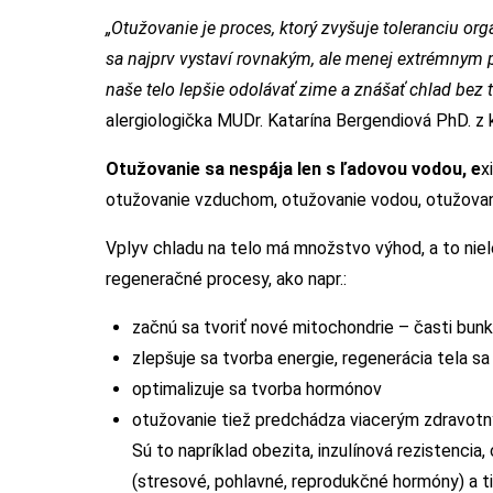
„Otužovanie je proces, ktorý zvyšuje toleranciu 
sa najprv vystaví rovnakým, ale menej extrémnym
naše telo lepšie odolávať zime a znášať chlad bez t
alergiologička MUDr. Katarína Bergendiová PhD. z k
Otužovanie sa nespája len s ľadovou vodou, e
x
otužovanie vzduchom, otužovanie vodou, otužovan
Vplyv chladu na telo má množstvo výhod, a to niel
regeneračné procesy, ako napr.:
začnú sa tvoriť nové mitochondrie – časti bunky
zlepšuje sa tvorba energie, regenerácia tela sa 
optimalizuje sa tvorba hormónov
otužovanie tiež predchádza viacerým zdravotn
Sú to napríklad obezita, inzulínová rezistenci
(stresové, pohlavné, reprodukčné hormóny) a t