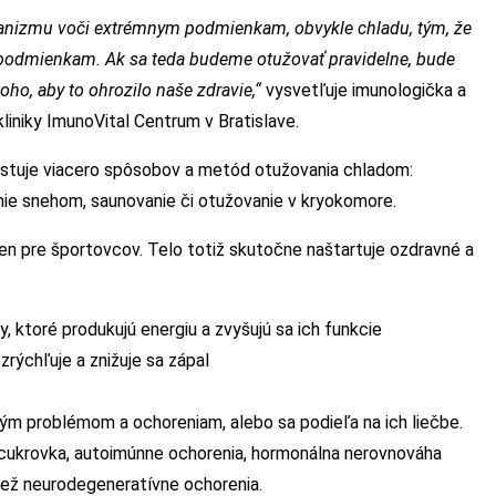
organizmu voči extrémnym podmienkam, obvykle chladu, tým, že
 podmienkam. Ak sa teda budeme otužovať pravidelne, bude
oho, aby to ohrozilo naše zdravie,“
vysvetľuje imunologička a
liniky ImunoVital Centrum v Bratislave.
istuje viacero spôsobov a metód otužovania chladom:
ie snehom, saunovanie či otužovanie v kryokomore.
en pre športovcov. Telo totiž skutočne naštartuje ozdravné a
, ktoré produkujú energiu a zvyšujú sa ich funkcie
zrýchľuje a znižuje sa zápal
ým problémom a ochoreniam, alebo sa podieľa na ich liečbe.
a, cukrovka, autoimúnne ochorenia, hormonálna nerovnováha
iež neurodegeneratívne ochorenia.