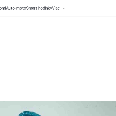
omi
Auto-moto
Smart hodinky
Viac
HLO BY VÁS ZAUJÍMAŤ
lačové správy
5. augusta 2026
•
2m
Letné Renault dni.
ADÁVANIA
5000 €
Zadajte frázu pre vyhľadanie
Redakcia TOUCHIT