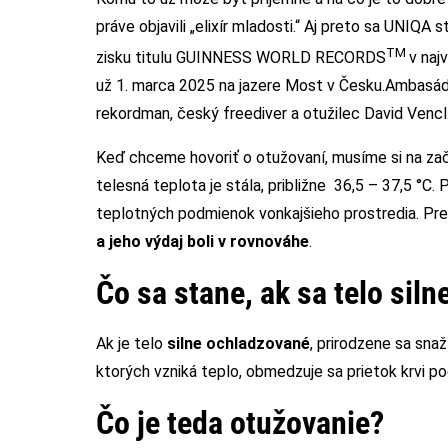
práve objavili „elixír mladosti.“ Aj preto sa UNIQ
TM
zisku titulu GUINNESS WORLD RECORDS
v naj
už 1. marca 2025 na jazere Most v Česku.Ambasádo
rekordman, český freediver a otužilec David Vencl
Keď chceme hovoriť o otužovaní, musíme si na zač
telesná teplota je stála, približne 36,5 – 37,5 °C.
teplotných podmienok vonkajšieho prostredia. Pre 
a jeho výdaj boli v rovnováhe
.
Čo sa stane, ak sa telo sil
Ak je telo
silne ochladzované
, prirodzene sa snaž
ktorých vzniká teplo, obmedzuje sa prietok krvi p
Čo je teda otužovanie?