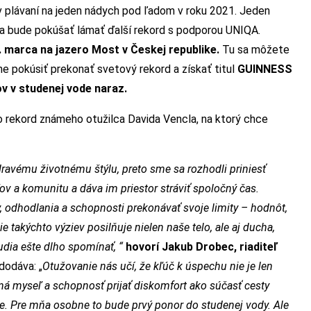
v plávaní na jeden nádych pod ľadom v roku 2021. Jeden
sa bude pokúšať lámať ďalší rekord s podporou UNIQA.
. marca na jazero Most v Českej republike.
Tu sa môžete
e pokúsiť prekonať svetový rekord a získať titul
GUINNESS
 v studenej vode naraz.
 rekord známeho otužilca Davida Vencla, na ktorý chce
ravému životnému štýlu, preto sme sa rozhodli priniesť
ľov a komunitu a dáva im priestor stráviť spoločný čas.
 odhodlania a schopnosti prekonávať svoje limity – hodnôt,
e takýchto výziev posilňuje nielen naše telo, ale aj ducha,
udia ešte dlho spomínať, “
hovorí Jakub Drobec, riaditeľ
dodáva: „
Otužovanie nás učí, že kľúč k úspechu nie je len
jná myseľ a schopnosť prijať diskomfort ako súčasť cesty
. Pre mňa osobne to bude prvý ponor do studenej vody. Ale