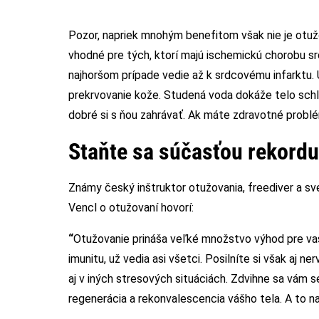
Pozor, napriek mnohým benefitom však nie je otuž
vhodné pre tých, ktorí majú ischemickú chorobu sr
najhoršom prípade vedie až k srdcovému infarktu. 
prekrvovanie kože. Studená voda dokáže telo schla
dobré si s ňou zahrávať. Ak máte zdravotné problé
Staňte sa súčasťou rekordu
Známy český inštruktor otužovania, freediver a s
Vencl o otužovaní hovorí:
“
Otužovanie prináša veľké množstvo výhod pre vaše
imunitu, už vedia asi všetci. Posilníte si však aj
aj v iných stresových situáciách. Zdvihne sa vám s
regenerácia a rekonvalescencia vášho tela. A to n