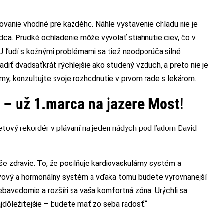
ovanie vhodné pre každého. Náhle vystavenie chladu nie je
dca. Prudké ochladenie môže vyvolať stiahnutie ciev, čo v
U ľudí s kožnými problémami sa tiež neodporúča silné
diť dvadsaťkrát rýchlejšie ako studený vzduch, a preto nie je
my, konzultujte svoje rozhodnutie v prvom rade s lekárom.
 – už 1.marca na jazere Most!
vetový rekordér v plávaní na jeden nádych pod ľadom David
 zdravie. To, že posilňuje kardiovaskulárny systém a
 nervový a hormonálny systém a vďaka tomu budete vyrovnanejší
ebavedomie a rozšíri sa vaša komfortná zóna. Urýchli sa
ajdôležitejšie – budete mať zo seba radosť.“