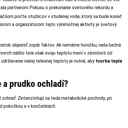
A stala partnerom Pokusu o prekonanie svetového rekordu a
väčšom počte otužilcov v studenej vode, ktorý sa bude konať
rom a organizátorom tejto výnimočnej aktivity je svetový
.
iatok objasniť zopár faktov. Ak nemáme horúčku, naša bežná
 Povrch nášho tela však svoju teplotu mení v závislosti od
udržiavanie našej telesnej teploty je nutné, aby
tvorba tepla
ne a prudko ochladí?
í zohriať. Zintenzívňujú sa teda metabolické pochody, pri
od pokožkou a v končatinách.