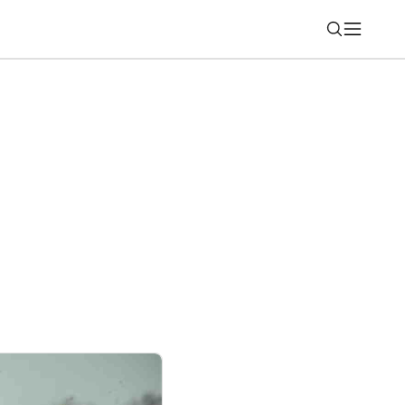
Nájsť
 Výhodnejšie letné ceny modelov. Až o