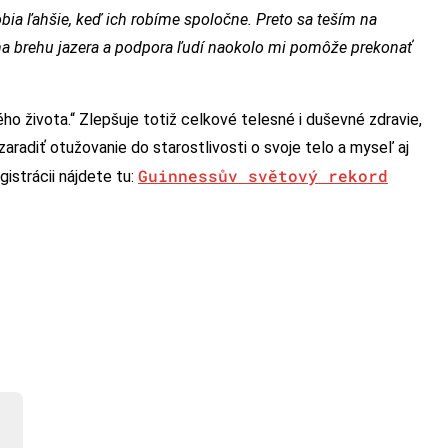
obia ľahšie, keď ich robíme spoločne. Preto sa teším na
na brehu jazera a podpora ľudí naokolo mi pomôže prekonať
o života.“ Zlepšuje totiž celkové telesné i duševné zdravie,
zaradiť otužovanie do starostlivosti o svoje telo a myseľ aj
Guinnessův světový rekord
istrácii nájdete tu: