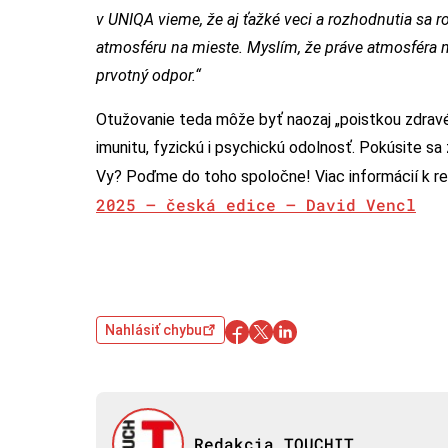
v UNIQA vieme, že aj ťažké veci a rozhodnutia sa r
atmosféru na mieste. Myslím, že práve atmosféra 
prvotný odpor.“
Otužovanie teda môže byť naozaj „poistkou zdravéh
imunitu, fyzickú i psychickú odolnosť. Pokúsite sa 
Vy? Poďme do toho spoločne! Viac informácií k reg
2025 – česká edice​ – David Vencl
Nahlásiť chybu
Redakcia TOUCHIT