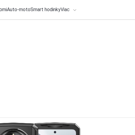
omi
Auto-moto
Smart hodinky
Viac
HLO BY VÁS ZAUJÍMAŤ
lačové správy
5. augusta 2026
•
1m
ADÁVANIA
Výlukové práce v 
do Mukačeva
Zadajte frázu pre vyhľadanie
Redakcia TOUCHIT