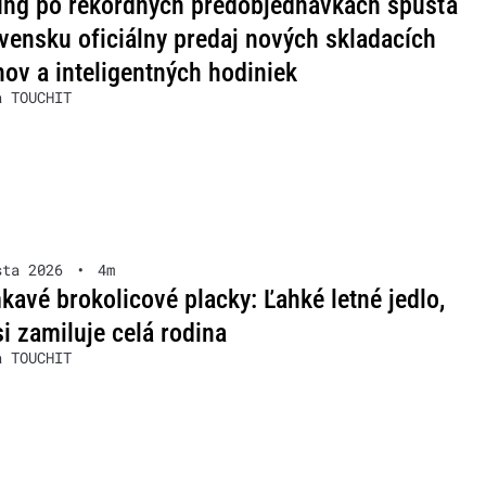
ng po rekordných predobjednávkach spúšťa
vensku oficiálny predaj nových skladacích
nov a inteligentných hodiniek
a TOUCHIT
sta 2026
•
4m
avé brokolicové placky: Ľahké letné jedlo,
si zamiluje celá rodina
a TOUCHIT