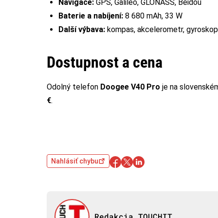
Navigace:
GPS, Galileo, GLONASS, Beidou
Baterie a nabíjení:
8 680 mAh, 33 W
Další výbava:
kompas, akcelerometr, gyroskop, 
Dostupnost a cena
Odolný telefon
Doogee V40 Pro
je na slovenské
€
.
Nahlásiť chybu
Redakcia TOUCHIT