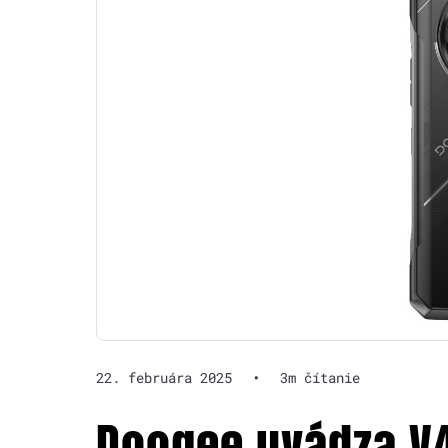
22. februára 2025
•
3m čítanie
Doogee uvádza V4