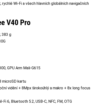
 rychlé Wi-Fi a všech hlavních globálních navigačních
ee V40 Pro
; 383 g
10G
300, GPU Arm Mali-G615
B microSD kartu
ční vidění + 8Mpx širokoúhlý a makro + 8x long focus
i-Fi 6, Bluetooth 5.2, USB-C, NFC, FM, OTG