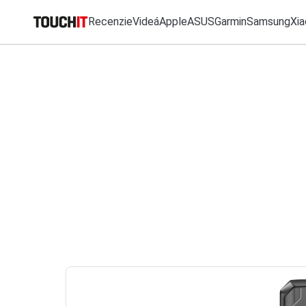
Recenzie
Videá
Apple
ASUS
Garmin
Samsung
Xia
MO
Katalóg zariadení
Všetko
Recenzie
Videá
Tipy, triky, návody
T
Porovnať zariadenia
VÝSLEDKY VYHĽ
Tlačové správy
Predplatné časopisu