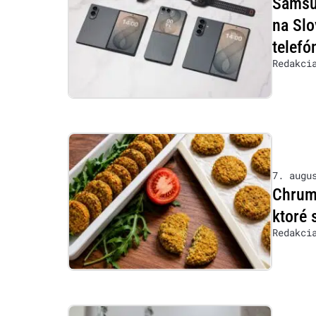
Samsu
na Slo
telefó
Redakci
7. augu
Chrumk
ktoré 
Redakci