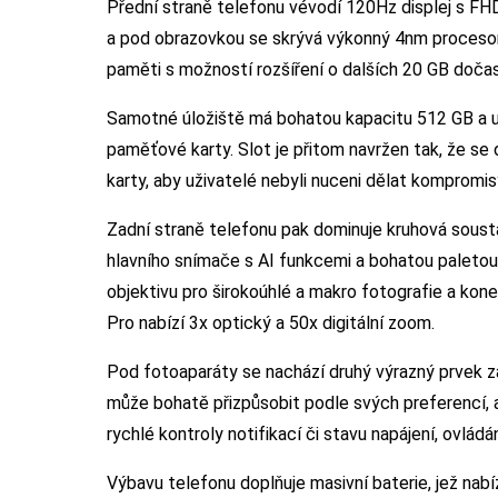
Přední straně telefonu vévodí 120Hz displej s F
a pod obrazovkou se skrývá výkonný 4nm proces
paměti s možností rozšíření o dalších 20 GB dočas
Samotné úložiště má bohatou kapacitu 512 GB a uži
paměťové karty. Slot je přitom navržen tak, že s
karty, aby uživatelé nebyli nuceni dělat kompromis
Zadní straně telefonu pak dominuje kruhová soust
hlavního snímače s AI funkcemi a bohatou paletou
objektivu pro širokoúhlé a makro fotografie a ko
Pro nabízí 3x optický a 50x digitální zoom.
Pod fotoaparáty se nachází druhý výrazný prvek zadn
může bohatě přizpůsobit podle svých preferencí, a t
rychlé kontroly notifikací či stavu napájení, ovlád
Výbavu telefonu doplňuje masivní baterie, jež nab