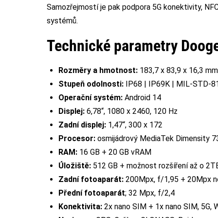
Samozřejmostí je pak podpora 5G konektivity, NFC,
systémů.
Technické parametry Doog
Rozměry a hmotnost:
183,7 x 83,9 x 16,3 mm
Stupeň odolnosti:
IP68 | IP69K | MIL-STD-8
Operační systém:
Android 14
Displej:
6,78“, 1080 x 2460, 120 Hz
Zadní displej:
1,47“, 300 x 172
Procesor:
osmijádrový MediaTek Dimensity 7
RAM:
16 GB + 20 GB vRAM
Úložiště:
512 GB + možnost rozšíření až o 2T
Zadní fotoaparát:
200Mpx, f/1,95 + 20Mpx no
Přední fotoaparát
; 32 Mpx, f/2,4
Konektivita:
2x nano SIM + 1x nano SIM, 5G, W