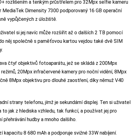
HD+ rozlišením a tenkým průstřelem pro 32Mpx selfie kameru
or MediaTek Dimensity 7300 podporovaný 16 GB operační
ně vypůjčených z úložiště.
vatel si jej navíc může rozšířit až o dalších 2 TB pomocí
e do něj společně s paměťovou kartou vejdou také dvě SIM
y.
ava čtyř objektivů fotoaparátu, jež se skládá z 200Mpx
 režimů, 20Mpx infračervené kamery pro noční vidění, 8Mpx
nečně 8Mpx objektivu pro dlouhé zaostření, díky němuž V40
í strany telefonu, jímž je sekundární displej. Ten si uživatel
o jak z hlediska vzhledu, tak funkcí, a používat jej pro
ání přehrávání hudby a mnoho dalšího.
ízí kapacitu 8 680 mAh a podporuje svižné 33W nabíjení.