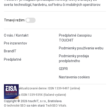
sveta technológií, hardvéru, softvéru či mobilných operátorov.
Tmavý režim
O nás / Kontakt
Predplatné časopisu
TOUCHIT
Pre inzerentov
Podmienky používania webu
BrandIT
Podmienky predaja
Predplatné
predplatného
GDPR
Nastavenia cookies
aktualizované denne: ISSN 1339-9497 (online)
a ISSN 1339-939X (tlačené vydanie)
Copyright © 2026 touchIT, s.r.o., Bratislava.
O
technické SEO
sa nám stará
TechSEO Vitals
.