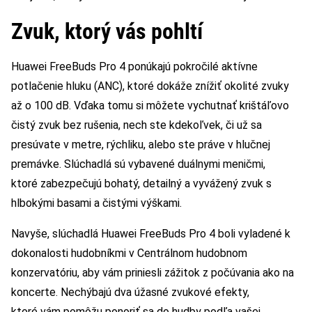
Zvuk, ktorý vás pohltí
Huawei FreeBuds Pro 4 ponúkajú pokročilé aktívne
potlačenie hluku (ANC), ktoré dokáže znížiť okolité zvuky
až o 100 dB. Vďaka tomu si môžete vychutnať krištáľovo
čistý zvuk bez rušenia, nech ste kdekoľvek, či už sa
presúvate v metre, rýchliku, alebo ste práve v hlučnej
premávke. Slúchadlá sú vybavené duálnymi meničmi,
ktoré zabezpečujú bohatý, detailný a vyvážený zvuk s
hlbokými basami a čistými výškami.
Navyše, slúchadlá Huawei FreeBuds Pro 4 boli vyladené k
dokonalosti hudobníkmi v Centrálnom hudobnom
konzervatóriu, aby vám priniesli zážitok z počúvania ako na
koncerte. Nechýbajú dva úžasné zvukové efekty,
ktoré vám pomôžu ponoriť sa do hudby podľa vašej