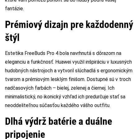
fantázie.
Prémiový dizajn pre každodenný
štýl
Estetika FreeBuds Pro 4 bola navrhnutá s dôrazom na
eleganciu a funkčnosť. Huawei využil inšpiráciu v luxusných
hudobných nástrojoch a vytvoril slúchadlá s ergonomickým
tvarom a prémiovým lesklým finišom. Dostupné sú v troch
nadčasových farbách – bielej, zelenej a čiernej. Ich
minimalistický, no ikonický vzhľad ich predurčuje stať sa
neoddeliteľnou súčasťou každého vášho outfitu.
Dlhá výdrž batérie a duálne
pripojenie