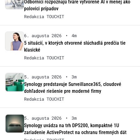
Odborníci rozpoznajú tváre vytvorené AI v menej ako
polovici prípadov
Redakcia TOUCHIT
6. augusta 2026
•
4m
5 situácií, v ktorých otvorené slúchadlá predčia tie
klasické
Redakcia TOUCHIT
5. augusta 2026
•
3m
Synology predstavuje Surveillance365, cloudové
dohľadové riešenie pre moderné firmy
Redakcia TOUCHIT
5. augusta 2026
•
3m
Synology uvádza na trh DP5200, kompaktné 1U
zariadenie ActiveProtect na ochranu firemných dát