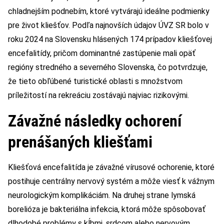
chladnejším podnebím, ktoré vytvárajú ideálne podmienky
pre život kliešťov. Podľa najnovších údajov ÚVZ SR bolo v
roku 2024 na Slovensku hlásených 174 prípadov kliešťovej
encefalitídy, pričom dominantné zastúpenie mali opäť
regióny stredného a severného Slovenska, čo potvrdzuje,
že tieto obľúbené turistické oblasti s množstvom
príležitostí na rekreáciu zostávajú najviac rizikovými.
Závažné následky ochorení
prenášaných kliešťami
Kliešťová encefalitída je závažné vírusové ochorenie, ktoré
postihuje centrálny nervový systém a môže viesť k vážnym
neurologickým komplikáciám. Na druhej strane lymská
borelióza je bakteriálna infekcia, ktorá môže spôsobovať
dlhodobé problémy s kĺbmi, srdcom alebo nervovým