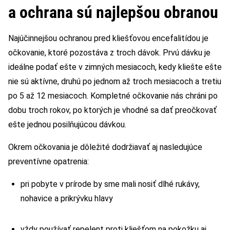
a ochrana sú najlepšou obranou
Najúčinnejšou ochranou pred kliešťovou encefalitídou je
očkovanie, ktoré pozostáva z troch dávok. Prvú dávku je
ideálne podať ešte v zimných mesiacoch, kedy kliešte ešte
nie sú aktívne, druhú po jednom až troch mesiacoch a tretiu
po 5 až 12 mesiacoch. Kompletné očkovanie nás chráni po
dobu troch rokov, po ktorých je vhodné sa dať preočkovať
ešte jednou posilňujúcou dávkou.
Okrem očkovania je dôležité dodržiavať aj nasledujúce
preventívne opatrenia:
pri pobyte v prírode by sme mali nosiť dlhé rukávy,
nohavice a prikrývku hlavy
vždy používať repelent proti kliešťom na pokožku aj