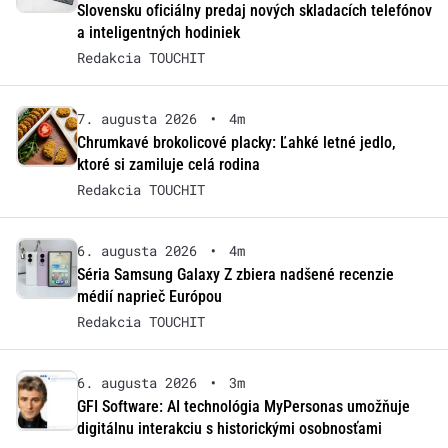
Slovensku oficiálny predaj nových skladacích telefónov
a inteligentných hodiniek
Redakcia TOUCHIT
7. augusta 2026
•
4m
Chrumkavé brokolicové placky: Ľahké letné jedlo,
ktoré si zamiluje celá rodina
Redakcia TOUCHIT
6. augusta 2026
•
4m
Séria Samsung Galaxy Z zbiera nadšené recenzie
médií naprieč Európou
Redakcia TOUCHIT
6. augusta 2026
•
3m
GFI Software: AI technológia MyPersonas umožňuje
digitálnu interakciu s historickými osobnosťami