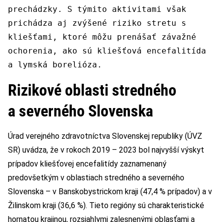
prechádzky. S týmito aktivitami však
prichádza aj zvýšené riziko stretu s
kliešťami, ktoré môžu prenášať závažné
ochorenia, ako sú kliešťová encefalitída
a lymská borelióza.
Rizikové oblasti stredného
a severného Slovenska
Úrad verejného zdravotníctva Slovenskej republiky (ÚVZ
SR) uvádza, že v rokoch 2019 – 2023 bol najvyšší výskyt
prípadov kliešťovej encefalitídy zaznamenaný
predovšetkým v oblastiach stredného a severného
Slovenska – v Banskobystrickom kraji (47,4 % prípadov) a v
Žilinskom kraji (36,6 %). Tieto regióny sú charakteristické
hornatou krajinou, rozsiahlymi zalesnenými oblasťami a