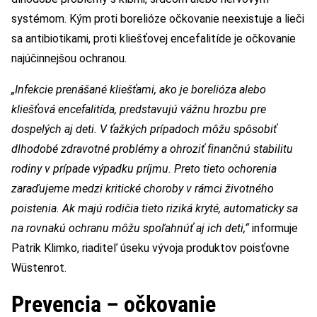
systémom. Kým proti borelióze očkovanie neexistuje a lieči
sa antibiotikami, proti kliešťovej encefalitíde je očkovanie
najúčinnejšou ochranou.
„Infekcie prenášané kliešťami, ako je borelióza alebo
kliešťová encefalitída, predstavujú vážnu hrozbu pre
dospelých aj deti. V ťažkých prípadoch môžu spôsobiť
dlhodobé zdravotné problémy a ohroziť finančnú stabilitu
rodiny v prípade výpadku príjmu. Preto tieto ochorenia
zaraďujeme medzi kritické choroby v rámci životného
poistenia. Ak majú rodičia tieto riziká kryté, automaticky sa
na rovnakú ochranu môžu spoľahnúť aj ich deti,“
informuje
Patrik Klimko, riaditeľ úseku vývoja produktov poisťovne
Wüstenrot.
Prevencia – očkovanie