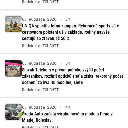
Redakcia TOUCHIT
6. augusta 2026
•
3m
UNIQA spustila letnú kampaň: Rekreačné športy sú v
cestovnom poistení už v základe, rodiny navyše
cestujú so zľavou až 50 %
Redakcia TOUCHIT
6. augusta 2026
•
5m
Slovak Telekom v prvom polroku zvýšil počet
zákazníkov, rozšíril optickú sieť a získal rekordný počet
ocenení za kvalitu mobilnej siete
Redakcia TOUCHIT
6. augusta 2026
•
4m
Škoda Auto začala výrobu nového modelu Peaq v
Mladej Boleslavi
Redakcia TOUCHIT