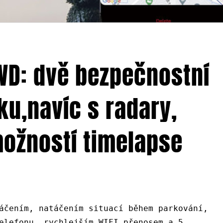
D: dvě bezpečnostní
u,navíc s radary,
ožností timelapse
áčením, natáčením situací během parkování,
elefonu, rychlejším WIFI přenosem a 5