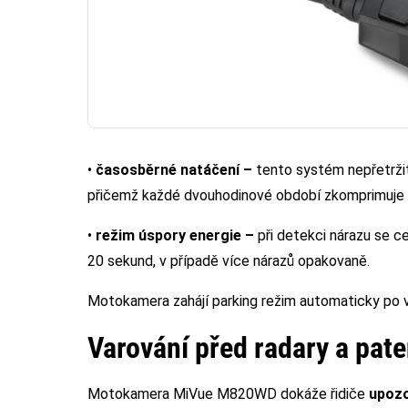
•
časosběrné natáčení –
tento systém nepřetrži
přičemž každé dvouhodinové období zkomprimuje
•
režim úspory energie –
při detekci nárazu se ce
20 sekund, v případě více nárazů opakovaně.
Motokamera zahájí parking režim automaticky po 
Varování před radary a pat
Motokamera MiVue M820WD dokáže řidiče
upozo