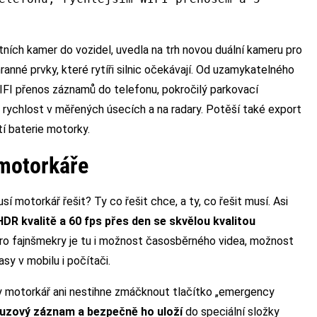
ích kamer do vozidel, uvedla na trh novou duální kameru pro
é prvky, které rytíři silnic očekávají. Od uzamykatelného
IFI přenos záznamů do telefonu, pokročilý parkovací
rychlost v měřených úsecích a na radary. Potěší také export
tí baterie motorky.
 motorkáře
í motorkář řešit? Ty co řešit chce, a ty, co řešit musí. Asi
HDR kvalitě a 60 fps přes den se skvělou kvalitou
o fajnšmekry je tu i možnost časosběrného videa, možnost
sy v mobilu i počítači.
dy motorkář ani nestihne zmáčknout tlačítko „emergency
uzový záznam a bezpečně ho uloží
do speciální složky