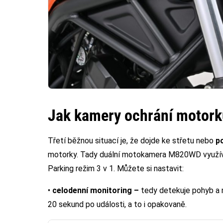
Jak kamery ochrání motor
Třetí běžnou situací je, že dojde ke střetu nebo
p
motorky. Tady duální motokamera M820WD využívá
Parking režim 3 v 1. Můžete si nastavit:
•
celodenní monitoring
–
tedy detekuje pohyb a 
20 sekund po události, a to i opakovaně.