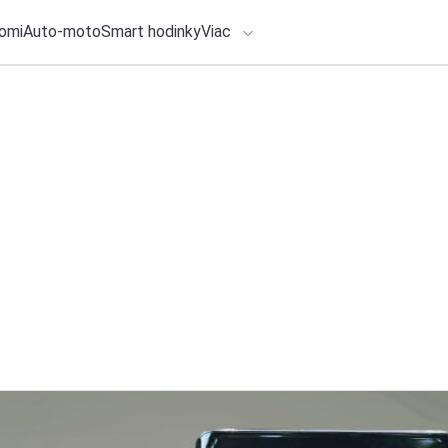
omi
Auto-moto
Smart hodinky
Viac
HLO BY VÁS ZAUJÍMAŤ
lačové správy
1. augusta 2026
•
3m
ADÁVANIA
Druhá obrazovka, k
514pn na prácu od
Zadajte frázu pre vyhľadanie
Redakcia TOUCHIT