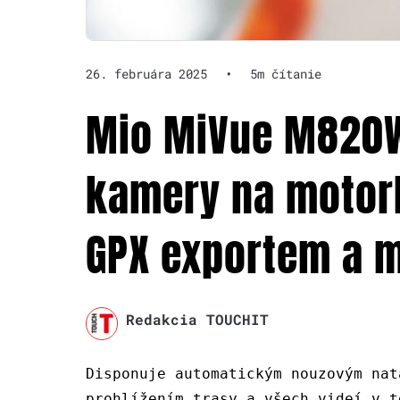
26. februára 2025
•
5m čítanie
Mio MiVue M820W
kamery na motork
GPX exportem a m
Redakcia TOUCHIT
Disponuje automatickým nouzovým nat
prohlížením trasy a všech videí v t