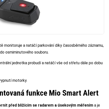
tě monitoruje a natáčí parkování díky časosběrného záznamu,
 do osmiminutového souboru.
ntrální jednotka probudí a natáčí vše od střetu dále po dobu
vypnutí motorky.
entovaná funkce Mio Smart Alert
rnit před blížícím se radarem a úsekovým měřením
a je