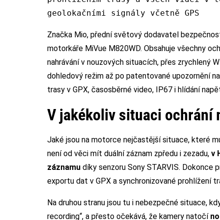
geolokačními signály včetně GPS
Značka Mio, přední světový dodavatel bezpečnostn
motorkáře MiVue M820WD. Obsahuje všechny ochrann
nahrávání v nouzových situacích, přes zrychlený W
dohledový režim až po patentované upozornění na 
trasy v GPX, časosběrné video, IP67 i hlídání napě
V jakékoliv situaci ochrání
Jaké jsou na motorce nejčastější situace, které mus
není od věci mít duální záznam zpředu i zezadu,
v 
záznamu
díky senzoru Sony STARVIS. Dokonce pr
exportu dat v GPX a synchronizované prohlížení tra
Na druhou stranu jsou tu i nebezpečné situace, k
recording“, a přesto očekává, že kamery natočí
no