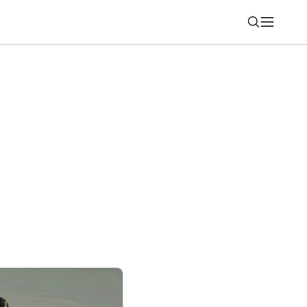
Nájsť
torá sa zmestí do batohu. Monitor HP
kiaľkoľvek