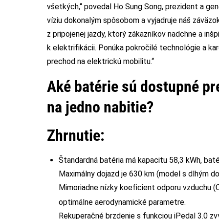
všetkých,“ povedal Ho Sung Song, prezident a gene
víziu dokonalým spôsobom a vyjadruje náš záväzok 
z pripojenej jazdy, ktorý zákazníkov nadchne a inš
k elektrifikácii. Ponúka pokročilé technológie a ka
prechod na elektrickú mobilitu.“
Aké batérie sú dostupné pr
na jedno nabitie?
Zhrnutie:
Štandardná batéria má kapacitu 58,3 kWh, bat
Maximálny dojazd je 630 km (model s dlhým d
Mimoriadne nízky koeficient odporu vzduchu (
optimálne aerodynamické parametre.
Rekuperačné brzdenie s funkciou iPedal 3.0 zvy