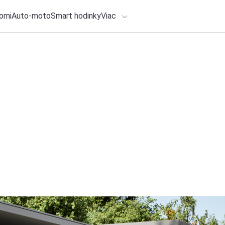
omi
Auto-moto
Smart hodinky
Viac
HLO BY VÁS ZAUJÍMAŤ
lačové správy
3. augusta 2026
•
4m
Range Rover preds
ADÁVANIA
Classic inšpirova
Redakcia TOUCHIT
Zadajte frázu pre vyhľadanie