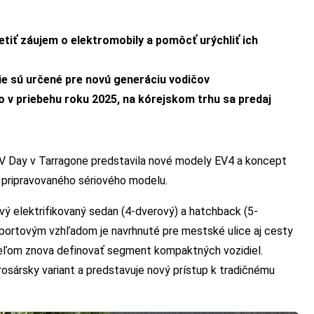
tiť záujem o elektromobily a pomôcť urýchliť ich
cie sú určené pre novú generáciu vodičov
 v priebehu roku 2025, na kórejskom trhu sa predaj
EV Day v Tarragone predstavila nové modely EV4 a koncept
 pripravovaného sériového modelu.
vý elektrifikovaný sedan (4-dverový) a hatchback (5-
 športovým vzhľadom je navrhnuté pre mestské ulice aj cesty
 cieľom znova definovať segment kompaktných vozidiel.
osársky variant a predstavuje nový prístup k tradičnému