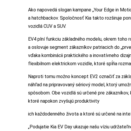
Ako napovedá slogan kampane „Your Edge in Motio
a hatchbackov. Spoločnosť Kia takto rozširuje pon
vozidlá CUV a SUV.
EV4 plní funkciu základného modelu, okrem toho ro
a oslovuje segment zákazníkov patriacich do „prvej 
vďaka kombinácii praktického a inovatívneho dizajn
flexibilnom elektrickom vozidle, ktoré spĺňa rozm
Naproti tomu možno koncept EV2 označiť za zákla
náhľad na pripravovaný sériový model, ktorý umožn
spôsobom. Obe vozidlá sú určené pre zákazníkov, kto
ktoré napokon zvyšujú produktivity
ich každodenného života a ktoré sú určené na inte
„Podujatie Kia EV Day ukazuje našu víziu udržateľn