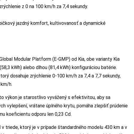
rýchlenie z 0 na 100 km/h za 7,4 sekundy.
pičkový jazdný komfort, kultivovanosť a dynamické
Global Modular Platform (E-GMP) od Kia, obe varianty Kia
8,3 kWh) alebo dlhou (81,4 kWh) konfiguráciou batérie.
orý dosahuje zrýchlenie 0-100 km/h za 7,4 a 7,7 sekundy,
 km/h.
to výkon je starostlivo vyvážený s efektivitou, aby sa
ch vylepšení, vrátane úplného krytu, pomáha zlepšiť prúdenie
u koeficientu odporu len 0,23 Cd.
 v triede, ktorý je v prípade štandardného modelu 430 km a v