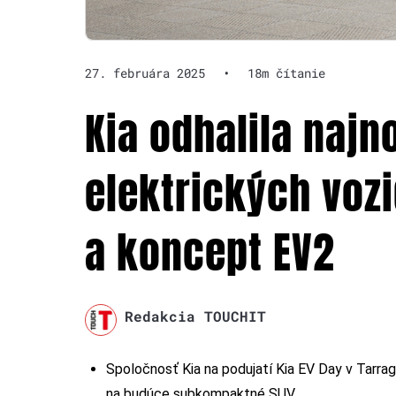
27. februára 2025
•
18m čítanie
Kia odhalila najn
elektrických vozi
a koncept EV2
Redakcia TOUCHIT
Spoločnosť Kia na podujatí Kia EV Day v Tarrag
na budúce subkompaktné SUV