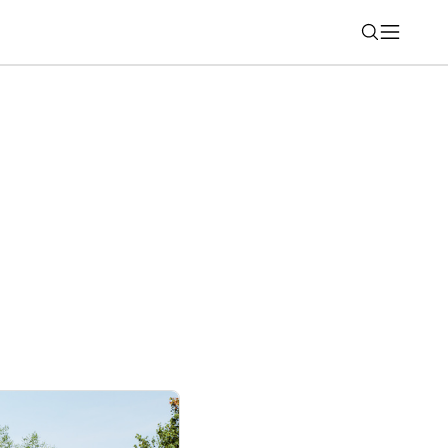
Nájsť
tavuje na Pebble Beach Model Bespoke
ný modelom Range Rover SV Ultra