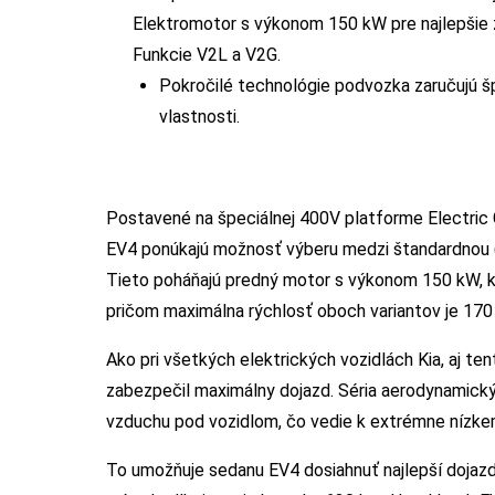
Elektromotor s výkonom 150 kW pre najlepšie z
Funkcie V2L a V2G.
Pokročilé technológie podvozka zaručujú š
vlastnosti.
Postavené na špeciálnej 400V platforme Electric 
EV4 ponúkajú možnosť výberu medzi štandardnou (5
Tieto poháňajú predný motor s výkonom 150 kW, kt
pričom maximálna rýchlosť oboch variantov je 170
Ako pri všetkých elektrických vozidlách Kia, aj ten
zabezpečil maximálny dojazd. Séria aerodynamický
vzduchu pod vozidlom, čo vedie k extrémne nízkem
To umožňuje sedanu EV4 dosiahnuť najlepší dojazd