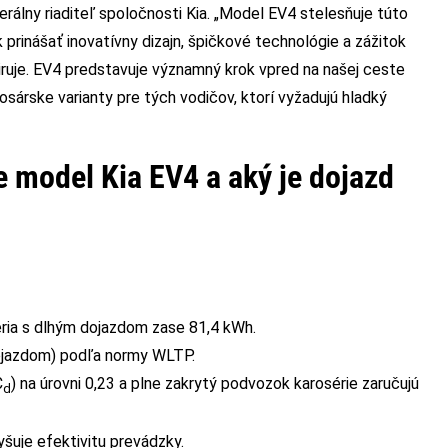
rálny riaditeľ spoločnosti Kia. „Model EV4 stelesňuje túto
prinášať inovatívny dizajn, špičkové technológie a zážitok
piruje. EV4 predstavuje významný krok vpred na našej ceste
rosárske varianty pre tých vodičov, ktorí vyžadujú hladký
e model Kia EV4 a aký je dojazd
éria s dlhým dojazdom zase 81,4 kWh.
ojazdom) podľa normy WLTP.
C
) na úrovni 0,23 a plne zakrytý podvozok karosérie zaručujú
d
šuje efektivitu prevádzky.