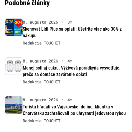
Podobné články
8. augusta 2026
•
3m
Skenovať Lidl Plus sa oplatí: Ušetrite viac ako 30% z
nákupu
Redakcia TOUCHIT
8. augusta 2026
•
4m
Menej soli aj cukru. Výživová poradkyňa vysvetľuje,
prečo sa domáce zaváranie oplatí
Redakcia TOUCHIT
8. augusta 2026
•
4m
Turistu hľadali vo Vajskovskej doline, klientku v
Chorvátsku zachraňovali po uhryznutí jedovatou rybou
Redakcia TOUCHIT