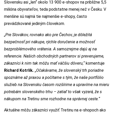
Slovensku asi „len“ okolo 13 900 e-shopov na približne 5,5
milióna obyvateľov, teda podstatne menej než v Česku. V
menšine sú najmä tie najmenšie e-shopy, často
prevádzkované jediným človekom.
„Pre Slovákov, rovnako ako pre Čechov, je dôležitá
bezpečnosť pri nákupe, rýchle doručenie a možnosť
bezproblémového vrátenia. A samozrejme dajú aj na
referencie. Našich obchodných partnerov si preverujeme,
zákazníci k nim tak môžu mať väčšiu dôveru,“
komentuje
Richard Kotrlík
.
„Očakávame, že slovenský trh poriadne
spoznáme až praxou a počítame s tým, že naše portfólio
služieb na Slovensku časom rozšírime a upravíme na mieru
potrebám slovenského trhu – zatiaľ to však vyzerá, že
s
nákupom na Tretinu sme rozhodne na správnej ceste.“
Aktuálne môžu zákazníci využiť Tretinu na e-shopoch ako