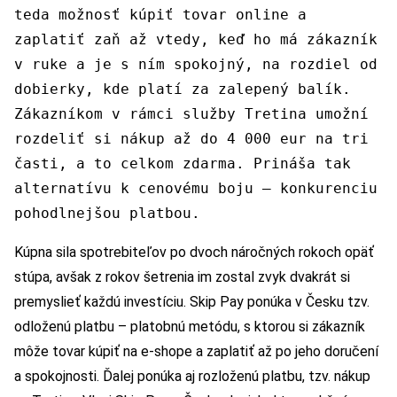
teda možnosť kúpiť tovar online a
zaplatiť zaň až vtedy, keď ho má zákazník
v ruke a je s ním spokojný, na rozdiel od
dobierky, kde platí za zalepený balík.
Zákazníkom v rámci služby Tretina umožní
rozdeliť si nákup až do 4 000 eur na tri
časti, a to celkom zdarma. Prináša tak
alternatívu k cenovému boju – konkurenciu
pohodlnejšou platbou.
Kúpna sila spotrebiteľov po dvoch náročných rokoch opäť
stúpa, avšak z rokov šetrenia im zostal zvyk dvakrát si
premyslieť každú investíciu. Skip Pay ponúka v Česku tzv.
odloženú platbu – platobnú metódu, s ktorou si zákazník
môže tovar kúpiť na e-shope a zaplatiť až po jeho doručení
a spokojnosti. Ďalej ponúka aj rozloženú platbu, tzv. nákup