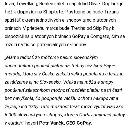
Invia, Travelking, Benlemi alebo napríklad Olivie. Doplnok je
tiež k dispozícii na Shoptete. Postupne se bude Tretina
spúšťať okrem jednotlivých e-shopov aj na platobných
bránach. V priebehu marca bude Tretina od Skip Pay k
dispozícii na platobných bránach GoPay a Comgate, čím sa
rozšíri na tisíce potenciálnych e-shopov.
„Máme radosť, že môžeme našim slovenským
obchodníkom priniesť platbu na Tretiny cez Skip Pay –
metódu, ktorá si v Česku získala veľkú popularitu a teraz ju
zavádzame aj na Slovensku. Vďaka nej môžu e-shopy
ponúknuť zákazníkom možnosť rozdeliť platbu na tri časti
bez navýšenia, čo podporuje väčšiu ochotu nakupovať a
zvyšuje ich tržby. Túto možnosť teraz môže využiť viac ako
6 000 slovenských e-shopov, ktoré s GoPay prijímajú platby
v eurách,“
hovorí
Petr Vaněk, CEO GoPay
.