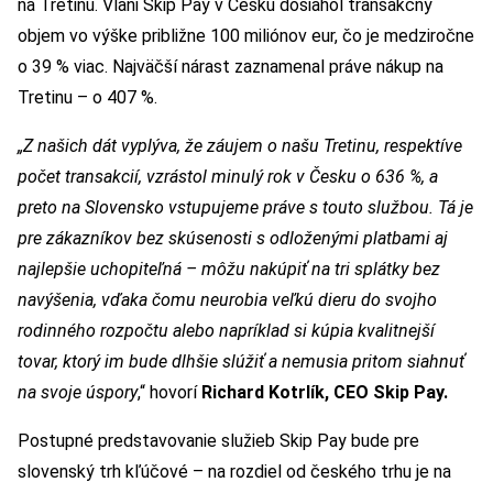
na Tretinu. Vlani Skip Pay v Česku dosiahol transakčný
objem vo výške približne 100 miliónov eur, čo je medziročne
o 39 % viac. Najväčší nárast zaznamenal práve nákup na
Tretinu – o 407 %.
„Z našich dát vyplýva, že záujem o našu Tretinu, respektíve
počet transakcií, vzrástol minulý rok v Česku o 636 %, a
preto na Slovensko vstupujeme práve s touto službou. Tá je
pre zákazníkov bez skúsenosti s odloženými platbami aj
najlepšie uchopiteľná – môžu nakúpiť na tri splátky bez
navýšenia, vďaka čomu neurobia veľkú dieru do svojho
rodinného rozpočtu alebo napríklad si kúpia kvalitnejší
tovar, ktorý im bude dlhšie slúžiť a nemusia pritom siahnuť
na svoje úspory
,“ hovorí
Richard Kotrlík, CEO Skip Pay.
Postupné predstavovanie služieb Skip Pay bude pre
slovenský trh kľúčové – na rozdiel od českého trhu je na