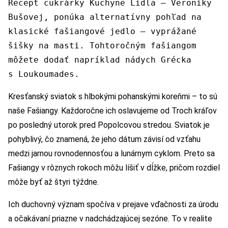
Recept cukrárky Kuchyne Lidla – Veroniky
Bušovej, ponúka alternatívny pohľad na
klasické fašiangové jedlo – vyprážané
šišky na masti. Tohtoročným fašiangom
môžete dodať napríklad nádych Grécka
s Loukoumades.
Kresťanský sviatok s hlbokými pohanskými koreňmi – to sú
naše Fašiangy. Každoročne ich oslavujeme od Troch kráľov
po posledný utorok pred Popolcovou stredou. Sviatok je
pohyblivý, čo znamená, že jeho dátum závisí od vzťahu
medzi jarnou rovnodennosťou a lunárnym cyklom. Preto sa
Fašiangy v rôznych rokoch môžu líšiť v dĺžke, pričom rozdiel
môže byť až štyri týždne.
Ich duchovný význam spočíva v prejave vďačnosti za úrodu
a očakávaní priazne v nadchádzajúcej sezóne. To v realite