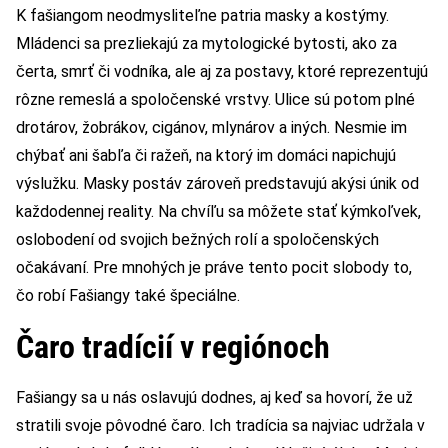
K fašiangom neodmysliteľne patria masky a kostýmy.
Mládenci sa prezliekajú za mytologické bytosti, ako za
čerta, smrť či vodníka, ale aj za postavy, ktoré reprezentujú
rôzne remeslá a spoločenské vrstvy. Ulice sú potom plné
drotárov, žobrákov, cigánov, mlynárov a iných. Nesmie im
chýbať ani šabľa či ražeň, na ktorý im domáci napichujú
výslužku. Masky postáv zároveň predstavujú akýsi únik od
každodennej reality. Na chvíľu sa môžete stať kýmkoľvek,
oslobodení od svojich bežných rolí a spoločenských
očakávaní. Pre mnohých je práve tento pocit slobody to,
čo robí Fašiangy také špeciálne.
Čaro tradícií v regiónoch
Fašiangy sa u nás oslavujú dodnes, aj keď sa hovorí, že už
stratili svoje pôvodné čaro. Ich tradícia sa najviac udržala v