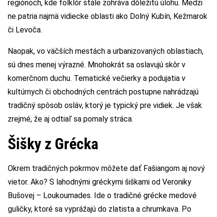
regiónoch, kde folklór stále zohráva dôležitú úlohu. Medzi
ne patria najmä vidiecke oblasti ako Dolný Kubín, Kežmarok
či Levoča.
Naopak, vo väčších mestách a urbanizovaných oblastiach,
sú dnes menej výrazné. Mnohokrát sa oslavujú skôr v
komerčnom duchu. Tematické večierky a podujatia v
kultúrnych či obchodných centrách postupne nahrádzajú
tradičný spôsob osláv, ktorý je typický pre vidiek. Je však
zrejmé, že aj odtiaľ sa pomaly stráca.
Šišky z Grécka
Okrem tradičných pokrmov môžete dať Fašiangom aj nový
vietor. Ako? S lahodnými gréckymi šiškami od Veroniky
Bušovej – Loukoumades. Ide o tradičné grécke medové
guličky, ktoré sa vyprážajú do zlatista a chrumkava. Po