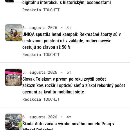
digitálnu interakciu s historickými osobnosťami
Redakcia TOUCHIT
6. augusta 2026
•
3m
UNIQA spustila letnú kampaň: Rekreačné športy sú v
cestovnom poistení už v základe, rodiny navyše
cestujú so zľavou až 50 %
Redakcia TOUCHIT
6. augusta 2026
•
5m
Slovak Telekom v prvom polroku zvýšil počet
zákazníkov, rozšíril optickú sieť a získal rekordný počet
ocenení za kvalitu mobilnej siete
Redakcia TOUCHIT
6. augusta 2026
•
4m
Škoda Auto začala výrobu nového modelu Peaq v