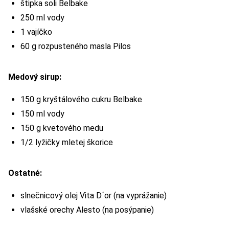
štipka soli Belbake
250 ml vody
1 vajíčko
60 g rozpusteného masla Pilos
Medový sirup:
150 g kryštálového cukru Belbake
150 ml vody
150 g kvetového medu
1/2 lyžičky mletej škorice
Ostatné:
slnečnicový olej Vita D´or (na vyprážanie)
vlašské orechy Alesto (na posýpanie)