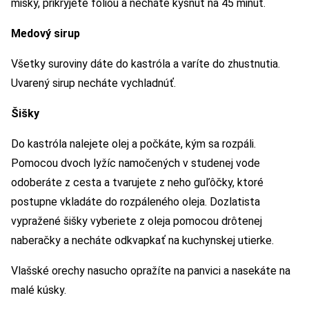
misky, prikryjete fóliou a necháte kysnúť na 45 minút.
Medový sirup
Všetky suroviny dáte do kastróla a varíte do zhustnutia.
Uvarený sirup necháte vychladnúť.
Šišky
Do kastróla nalejete olej a počkáte, kým sa rozpáli.
Pomocou dvoch lyžíc namočených v studenej vode
odoberáte z cesta a tvarujete z neho guľôčky, ktoré
postupne vkladáte do rozpáleného oleja. Dozlatista
vypražené šišky vyberiete z oleja pomocou drôtenej
naberačky a necháte odkvapkať na kuchynskej utierke.
Vlašské orechy nasucho opražíte na panvici a nasekáte na
malé kúsky.