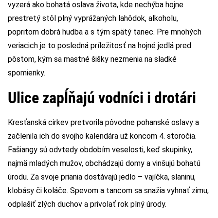
vyzerá ako bohatá oslava života, kde nechýba hojne
prestretý stôl plný vyprážaných lahôdok, alkoholu,
popritom dobrá hudba a s tým spätý tanec. Pre mnohých
veriacich je to posledná príležitosť na hojné jedlá pred
pôstom, kým sa mastné šišky nezmenia na sladké
spomienky.
Ulice zapĺňajú vodníci i drotári
Kresťanská cirkev pretvorila pôvodne pohanské oslavy a
začlenila ich do svojho kalendára už koncom 4. storočia.
Fašiangy sú odvtedy obdobím veselosti, keď skupinky,
najmä mladých mužov, obchádzajú domy a vinšujú bohatú
úrodu. Za svoje priania dostávajú jedlo – vajíčka, slaninu,
klobásy či koláče. Spevom a tancom sa snažia vyhnať zimu,
odplašiť zlých duchov a privolať rok plný úrody.