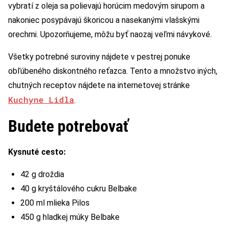
vybratí z oleja sa polievajú horúcim medovým sirupom a
nakoniec posypávajú škoricou a nasekanými vlašskými
orechmi. Upozorňujeme, môžu byť naozaj veľmi návykové.
Všetky potrebné suroviny nájdete v pestrej ponuke
obľúbeného diskontného reťazca. Tento a množstvo iných,
chutných receptov nájdete na internetovej stránke
Kuchyne Lidla
.
Budete potrebovať
Kysnuté cesto:
42 g droždia
40 g kryštálového cukru Belbake
200 ml mlieka Pilos
450 g hladkej múky Belbake