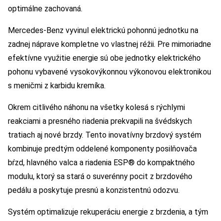
optimálne zachovaná.
Mercedes-Benz vyvinul elektrickú pohonnú jednotku na
zadnej náprave kompletne vo vlastnej réžii. Pre mimoriadne
efektívne využitie energie sú obe jednotky elektrického
pohonu vybavené vysokovýkonnou výkonovou elektronikou
s meničmi z karbidu kremíka.
Okrem citlivého náhonu na všetky kolesá s rýchlymi
reakciami a presného riadenia prekvapili na švédskych
tratiach aj nové brzdy. Tento inovatívny brzdový systém
kombinuje predtým oddelené komponenty posilňovača
bŕzd, hlavného valca a riadenia ESP® do kompaktného
modulu, ktorý sa stará o suverénny pocit z brzdového
pedálu a poskytuje presnú a konzistentnú odozvu.
Systém optimalizuje rekuperáciu energie z brzdenia, a tým