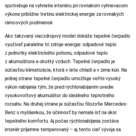
spotrebuje na vyhriatie interiéru pri rovnakom vyhrievacom
výkone približne tretinu elektrickej energie za rovnakých
rámcových podmienok.
Ako takzvaný viaczdrojový model dokáže tepelné čerpadlo
využívať paralelne tri zdroje energie: odpadové teplo
z jednotky elektrického pohonu, odpadové teplo
z akumulátora a okolitý vzduch. Tepelné čerpadlo je
súčasťou klimatizácie, ktorá v lete chladí a v zime kúri. Na
jednej strane tepelné čerpadlo umožňuje veľmi vysoký
výkon nabíjania tým, že pred rýchlonabíjaním uvedie
vysokovoltový akumulátor do ideálneho teplotného
rozsahu. Na druhej strane je súčasťou filozofie Mercedes-
Benz s myšlienkou, že účinnosť by nemala ísť na úkor
tepelného komfortu. Aj počas rýchlonabíjania zostáva
interiér príjemne temperovaný – aj tento cieľ vývoja sa