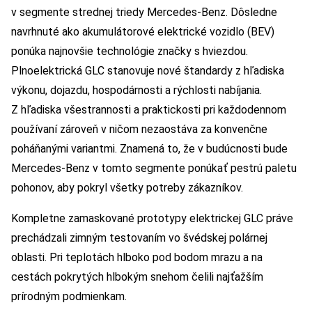
v segmente strednej triedy Mercedes-Benz. Dôsledne
navrhnuté ako akumulátorové elektrické vozidlo (BEV)
ponúka najnovšie technológie značky s hviezdou.
Plnoelektrická GLC stanovuje nové štandardy z hľadiska
výkonu, dojazdu, hospodárnosti a rýchlosti nabíjania.
Z hľadiska všestrannosti a praktickosti pri každodennom
používaní zároveň v ničom nezaostáva za konvenčne
poháňanými variantmi. Znamená to, že v budúcnosti bude
Mercedes-Benz v tomto segmente ponúkať pestrú paletu
pohonov, aby pokryl všetky potreby zákazníkov.
Kompletne zamaskované prototypy elektrickej GLC práve
prechádzali zimným testovaním vo švédskej polárnej
oblasti. Pri teplotách hlboko pod bodom mrazu a na
cestách pokrytých hlbokým snehom čelili najťažším
prírodným podmienkam.