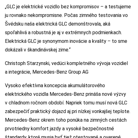
„GLC je elektrické vozidlo bez kompromisov – a testujeme
ju rovnako nekompromisne. Počas zimného testovania vo
Švédsku naša elektrická GLC demonštrovala, aká
spoľahlivá a robustná je aj v extrémnych podmienkach.
Elektrická GLC je synonymom inovácie a kvality – to sme
dokázali v škandinávskej zime.“
Christoph Starzynski, vedúci kompletného vývoja vozidiel
a integrácie, Mercedes-Benz Group AG
Vysoko efektívna koncepcia akumulátorového
elektrického vozidla Mercedes-Benz prináša nové výzvy
v chladnom ročnom období. Napriek tomu musí nová GLC
zabezpečiť praktický dojazd aj pri nízkej vonkajšej teplote.
Mercedes-Benz okrem toho ponúka na zimných cestách
prvotriedny komfort jazdy a vysoké bezpečnostné
štandardy, ktoré musia byť tiež otestované a overené.