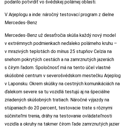
podarilo potvrdiť vo švédskej polárnej oblasti.
V Arjeplogu a inde: náročný testovací program z dielne
Mercedes-Benz
Mercedes-Benz už desaťročia skúša každý nový model
v extrémnych podmienkach neďaleko polárneho kruhu –
v mrazivých teplotách do mínus 25 stupňov Celzia na
snehom pokrytých cestách a na zamrznutých jazerách
s čírym ľadom. Spoločnosť má na tento účel vlastné
skúšobné centrum v severošvédskom mestečku Arjeplog
v Laponsku. Okrem skúšky na cestných komunikáciách na
ďalekom severe sa tu vozidlá testujú aj na špeciálne
zriadených skúšobných tratiach. Náročné výjazdy na
stúpaniach do 20 percent, testovacie trate s rôznymi
súčiniteľmi trenia, dráhy na testovanie ovládateľnosti
vozidla a okruhy na takmer čírom ľade zamrznutých jazier