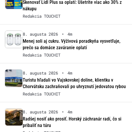
Skenovať Lidl Plus sa oplatí: Ušetrite viac ako 30% z
nákupu
Redakcia TOUCHIT
8. augusta 2026
•
4m
Menej soli aj cukru. Výživová poradkyňa vysvetľuje,
prečo sa domáce zaváranie oplatí
Redakcia TOUCHIT
8. augusta 2026
•
4m
Turistu hľadali vo Vajskovskej doline, klientku v
Chorvátsku zachraňovali po uhryznutí jedovatou rybou
Redakcia TOUCHIT
8. augusta 2026
•
4m
Radšej nosiť ako prosiť. Horský záchranár radí, čo si
pribaliť na túru