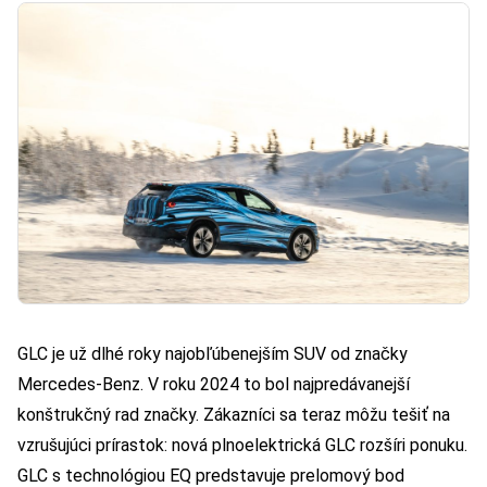
GLC je už dlhé roky najobľúbenejším SUV od značky
Mercedes‑Benz. V roku 2024 to bol najpredávanejší
konštrukčný rad značky. Zákazníci sa teraz môžu tešiť na
vzrušujúci prírastok: nová plnoelektrická GLC rozšíri ponuku.
GLC s technológiou EQ predstavuje prelomový bod