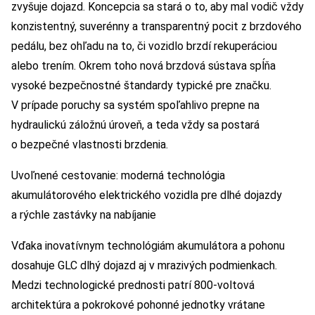
zvyšuje dojazd. Koncepcia sa stará o to, aby mal vodič vždy
konzistentný, suverénny a transparentný pocit z brzdového
pedálu, bez ohľadu na to, či vozidlo brzdí rekuperáciou
alebo trením. Okrem toho nová brzdová sústava spĺňa
vysoké bezpečnostné štandardy typické pre značku.
V prípade poruchy sa systém spoľahlivo prepne na
hydraulickú záložnú úroveň, a teda vždy sa postará
o bezpečné vlastnosti brzdenia.
Uvoľnené cestovanie: moderná technológia
akumulátorového elektrického vozidla pre dlhé dojazdy
a rýchle zastávky na nabíjanie
Vďaka inovatívnym technológiám akumulátora a pohonu
dosahuje GLC dlhý dojazd aj v mrazivých podmienkach.
Medzi technologické prednosti patrí 800-voltová
architektúra a pokrokové pohonné jednotky vrátane