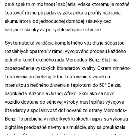
celé spektrum možností nabíjania, vďaka ktorému je možné
testovať rôzne požiadavky zákazníka a profily nabíjania
akumulátora: od jednoduchej domácej zásuvky cez
nabíjacie skrinky až po rýchlonabíjacie stanice.
Systematická validácia kompletného vozidla je súčasťou
rozsiahlych opatrení v rámci vývojového procesu každého
jedného konštrukčného radu Mercedes-Benz. Slúži na
zabezpečenie vysokých štandardov kvality. Okrem zimného
testovania prebieha aj letné testovanie s vysokou
intenzitou slnečného žiarenia a teplotami do 50° Celzia,
napríklad v Arizone a Južnej Afrike. Skôr ako sa nové
vozidlo dostane do sériovej výroby, musí spĺňať vývojové
štandardy a spoľahlivosť definovanú zo strany Mercedes-
Benz. To prebieha v niekoľkých krokoch: najprv sa vykonajú
digitálne predbežné návrhy a simulácie, aby sa preukázala