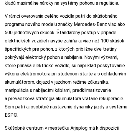
kladú maximálne nároky na systémy pohonu a regulácie.
V rámci overovania celého vozidla patrí do skúšobného
programu nového modelu značky Mercedes-Benz viac ako
500 jednotlivých skúšok. Štandardný postup v prípade
elektrických vozidiel navyše zahŕňa aj viac než 100 skúšok
špecifických pre pohon, z ktorých približne dve tretiny
pokrývajú elektrický pohon a nabíjanie. Novými výzvami,
ktoré prináša elektrické vozidlo, sú napríklad poskytovanie
výkonu elektromotora pri studenom štarte a s ochladeným
akumulátorom, dojazd v jazdnom režime zákazníka,
manipulácia s nabíjacími káblami, predklimatizovanie
a prevádzková stratégia akumulátora vrátane rekuperácie.
Sem patrí aj osobitné nastavenie dynamiky jazdy a systému
ESP®.
Skúšobné centrum v mestečku Arjeplog má k dispozícii