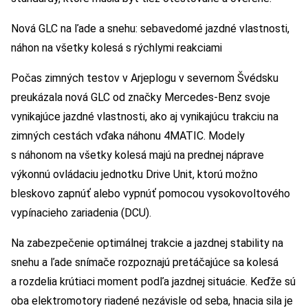
Nová GLC na ľade a snehu: sebavedomé jazdné vlastnosti,
náhon na všetky kolesá s rýchlymi reakciami
Počas zimných testov v Arjeplogu v severnom Švédsku
preukázala nová GLC od značky Mercedes-Benz svoje
vynikajúce jazdné vlastnosti, ako aj vynikajúcu trakciu na
zimných cestách vďaka náhonu 4MATIC. Modely
s náhonom na všetky kolesá majú na prednej náprave
výkonnú ovládaciu jednotku Drive Unit, ktorú možno
bleskovo zapnúť alebo vypnúť pomocou vysokovoltového
vypínacieho zariadenia (DCU).
Na zabezpečenie optimálnej trakcie a jazdnej stability na
snehu a ľade snímače rozpoznajú pretáčajúce sa kolesá
a rozdelia krútiaci moment podľa jazdnej situácie. Keďže sú
oba elektromotory riadené nezávisle od seba, hnacia sila je