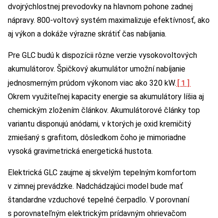
dvojrýchlostnej prevodovky na hlavnom pohone zadnej
nápravy. 800-voltový systém maximalizuje efektívnosť, ako
aj výkon a dokáže výrazne skrátiť čas nabíjania.
Pre GLC budú k dispozícii rôzne verzie vysokovoltových
akumulátorov. Špičkový akumulátor umožní nabíjanie
[1]
jednosmerným prúdom výkonom viac ako 320 kW.
Okrem využiteľnej kapacity energie sa akumulátory líšia aj
chemickým zložením článkov. Akumulátorové články top
variantu disponujú anódami, v ktorých je oxid kremičitý
zmiešaný s grafitom, dôsledkom čoho je mimoriadne
vysoká gravimetrická energetická hustota.
Elektrická GLC zaujme aj skvelým tepelným komfortom
v zimnej prevádzke. Nadchádzajúci model bude mať
štandardne vzduchové tepelné čerpadlo. V porovnaní
s porovnateľným elektrickým prídavným ohrievačom