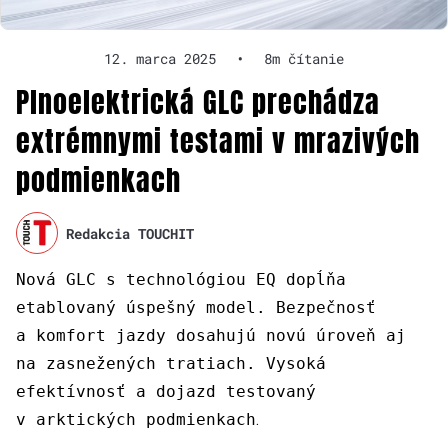
12. marca 2025
•
8m čítanie
Plnoelektrická GLC prechádza
extrémnymi testami v mrazivých
podmienkach
Redakcia TOUCHIT
Nová GLC s technológiou EQ dopĺňa
etablovaný úspešný model. Bezpečnosť
a komfort jazdy dosahujú novú úroveň aj
na zasnežených tratiach. Vysoká
efektívnosť a dojazd testovaný
v arktických podmienkach
.