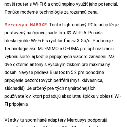
novší router s Wi-Fi 6 a chcú naplno využiť jeho potenciál.
Ponúka moderné technológie za rozumnú cenu.
Mercusys MA80XE
: Tento high-endový PCIe adaptér je
postavený na čipovej sade Intel® Wi-Fi 6. Prináša
bleskurýchle Wi-Fi 6 s rýchlosťou až 3 Gb/s. Podporuje
technológie ako MU-MIMO a OFDMA pre optimalizáciu
výkonu siete, aj keď je pripojených viacero zariadení. Má
dve externé antény s vysokým ziskom pre maximálny
dosah. Navyše pridáva Bluetooth 5.2 pre pohodlné
pripojenie bezdrôtových periférií (myš, klávesnica,
slúchadlá). Je určený pre tých najnáročnejších
používateľov, ktorí požadujú absolútnu špičku v oblasti Wi-
Fi pripojenia.
Všetky tu spomínané adaptéry Mercusys podporujú