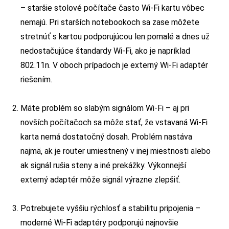
– staršie stolové počítače často Wi-Fi kartu vôbec
nemajú. Pri starších notebookoch sa zase môžete
stretnúť s kartou podporujúcou len pomalé a dnes už
nedostačujúce štandardy Wi-Fi, ako je napríklad
802.11n. V oboch prípadoch je externý Wi-Fi adaptér
riešením.
Máte problém so slabým signálom Wi-Fi – aj pri
novších počítačoch sa môže stať, že vstavaná Wi-Fi
karta nemá dostatočný dosah. Problém nastáva
najmä, ak je router umiestnený v inej miestnosti alebo
ak signál rušia steny a iné prekážky. Výkonnejší
externý adaptér môže signál výrazne zlepšiť.
Potrebujete vyššiu rýchlosť a stabilitu pripojenia –
moderné Wi-Fi adaptéry podporujú najnovšie