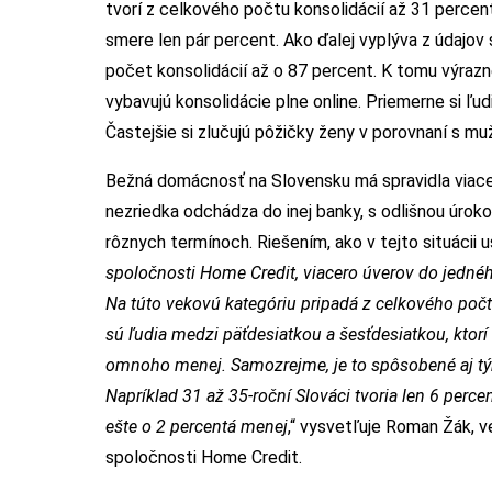
tvorí z celkového počtu konsolidácií až 31 percent.
smere len pár percent. Ako ďalej vyplýva z údajov
počet konsolidácií až o 87 percent. K tomu výrazne
vybavujú konsolidácie plne online. Priemerne si ľud
Častejšie si zlučujú pôžičky ženy v porovnaní s mu
Bežná domácnosť na Slovensku má spravidla viacer
nezriedka odchádza do inej banky, s odlišnou úrok
rôznych termínoch. Riešením, ako v tejto situácii u
spoločnosti Home Credit, viacero úverov do jedného
Na túto vekovú kategóriu pripadá z celkového počt
sú ľudia medzi päťdesiatkou a šesťdesiatkou, ktorí 
omnoho menej. Samozrejme, je to spôsobené aj tým,
Napríklad 31 až 35-roční Slováci tvoria len 6 perc
ešte o 2 percentá menej
,“ vysvetľuje Roman Žák, v
spoločnosti Home Credit.