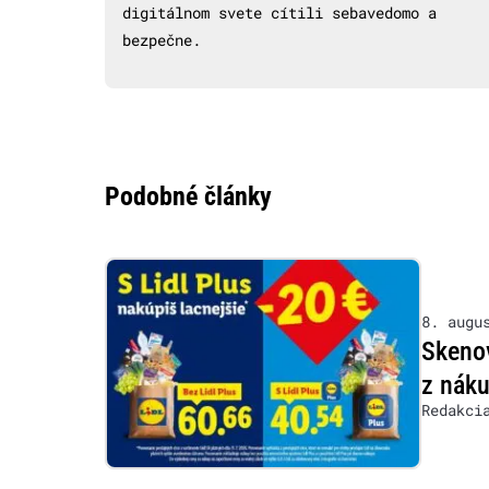
digitálnom svete cítili sebavedomo a
bezpečne.
Podobné články
8. augu
Skenov
z nák
Redakci