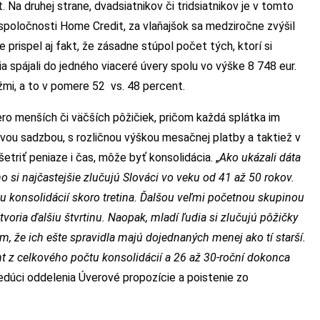
 Na druhej strane, dvadsiatnikov či tridsiatnikov je v tomto
 spoločnosti Home Credit, za vlaňajšok sa medziročne zvýšil
 prispel aj fakt, že zásadne stúpol počet tých, ktorí si
ia spájali do jedného viaceré úvery spolu vo výške 8 748 eur.
žmi, a to v pomere 52 vs. 48 percent.
o menších či väčších pôžičiek, pričom každá splátka im
ovou sadzbou, s rozličnou výškou mesačnej platby a taktiež v
šetriť peniaze i čas, môže byť konsolidácia. „
Ako ukázali dáta
 si najčastejšie zlučujú Slováci vo veku od 41 až 50 rokov.
u konsolidácií skoro tretina. Ďalšou veľmi početnou skupinou
tvoria ďalšiu štvrtinu. Naopak, mladí ľudia si zlučujú pôžičky
 že ich ešte spravidla majú dojednaných menej ako tí starší.
ent z celkového počtu konsolidácií a 26 až 30-roční dokonca
edúci oddelenia Úverové propozície a poistenie zo