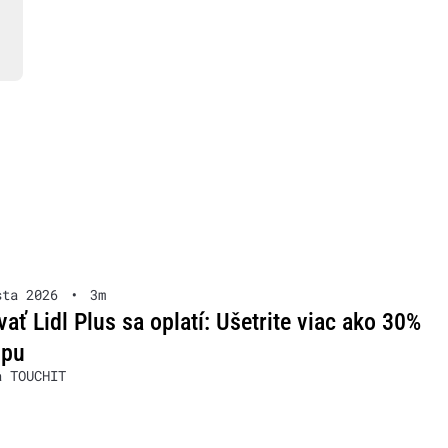
sta 2026
•
3m
ať Lidl Plus sa oplatí: Ušetrite viac ako 30%
upu
a TOUCHIT