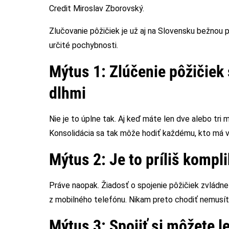
Credit Miroslav Zborovský.
Zlučovanie pôžičiek je už aj na Slovensku bežnou p
určité pochybnosti.
Mýtus 1: Zlúčenie pôžičiek 
dlhmi
Nie je to úplne tak. Aj keď máte len dve alebo tri 
Konsolidácia sa tak môže hodiť každému, kto má vi
Mýtus 2: Je to príliš kompl
Práve naopak. Žiadosť o spojenie pôžičiek zvládn
z mobilného telefónu. Nikam preto chodiť nemus
Mýtus 3: Spojiť si môžete l