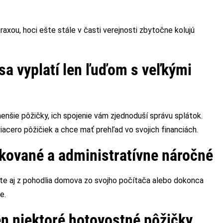
raxou, hoci ešte stále v časti verejnosti zbytočne kolujú
sa vyplatí len ľuďom s veľkými
menšie pôžičky, ich spojenie vám zjednoduší správu splátok.
acero pôžičiek a chce mať prehľad vo svojich financiách.
ikované a administratívne náročné
ete aj z pohodlia domova zo svojho počítača alebo dokonca
íte.
en niektoré hotovostné pôžičky