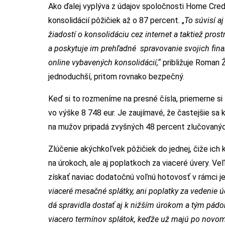
Ako ďalej vyplýva z údajov spoločnosti Home Credi
konsolidácií pôžičiek až o 87 percent. „
To súvisí a
žiadostí o konsolidáciu cez internet a taktiež prost
a poskytuje im prehľadné spravovanie svojich fin
online vybavených konsolidácií,“
približuje Roman Ž
jednoduchší, pritom rovnako bezpečný.
Keď si to rozmeníme na presné čísla, priemerne si 
vo výške 8 748 eur. Je zaujímavé, že častejšie sa 
na mužov pripadá zvyšných 48 percent zlučovaný
Zlúčenie akýchkoľvek pôžičiek do jednej, čiže ich 
na úrokoch, ale aj poplatkoch za viaceré úvery. Ve
získať naviac dodatočnú voľnú hotovosť v rámci j
viaceré mesačné splátky, ani poplatky za vedenie ú
dá spravidla dostať aj k nižším úrokom a tým pádom
viacero termínov splátok, keďže už majú po novom 