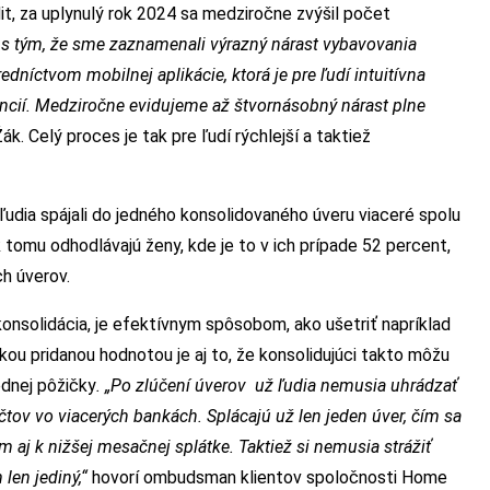
t, za uplynulý rok 2024 sa medziročne zvýšil počet
j s tým, že sme zaznamenali výrazný nárast vybavovania
redníctvom mobilnej aplikácie, ktorá je pre ľudí intuitívna
ancií. Medziročne evidujeme až štvornásobný nárast plne
ák. Celý proces je tak pre ľudí rýchlejší a taktiež
ľudia spájali do jedného konsolidovaného úveru viaceré spolu
k tomu odhodlávajú ženy, kde je to v ich prípade 52 percent,
ch úverov.
konsolidácia, je efektívnym spôsobom, ako ušetriť napríklad
ľkou pridanou hodnotou je aj to, že konsolidujúci takto môžu
ednej pôžičky
. „Po zlúčení úverov už ľudia nemusia uhrádzať
čtov vo viacerých bankách. Splácajú už len jeden úver, čím sa
 aj k nižšej mesačnej splátke. Taktiež si nemusia strážiť
len jediný,“
hovorí ombudsman klientov spoločnosti Home