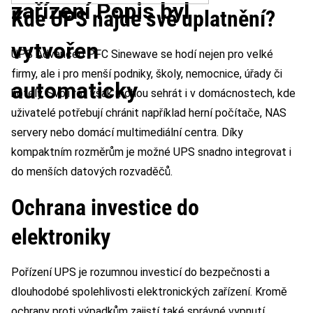
Kde UPS najde své uplatnění?
UPS Advanced PFC Sinewave se hodí nejen pro velké
firmy, ale i pro menší podniky, školy, nemocnice, úřady či
hotely. Svoji roli však mohou sehrát i v domácnostech, kde
uživatelé potřebují chránit například herní počítače, NAS
servery nebo domácí multimediální centra. Díky
kompaktním rozměrům je možné UPS snadno integrovat i
do menších datových rozvaděčů.
Ochrana investice do
elektroniky
Pořízení UPS je rozumnou investicí do bezpečnosti a
dlouhodobé spolehlivosti elektronických zařízení. Kromě
ochrany proti výpadkům zajistí také správné vypnutí