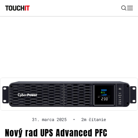
Nájsť
Všetko
Recenzie
Videá
Tipy, triky, návody
Tla
Výsledky vyhľadávania
Zadajte frázu pre vyhľadanie
31. marca 2025
•
2m čítanie
Nový rad UPS Advanced PFC