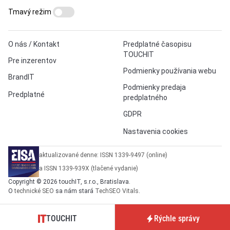
Tmavý režim
O nás / Kontakt
Predplatné časopisu
TOUCHIT
Pre inzerentov
Podmienky používania webu
BrandIT
Podmienky predaja
Predplatné
predplatného
GDPR
Nastavenia cookies
aktualizované denne: ISSN 1339-9497 (online)
a ISSN 1339-939X (tlačené vydanie)
Copyright © 2026 touchIT, s.r.o., Bratislava.
O
technické SEO
sa nám stará
TechSEO Vitals
.
TOUCHIT
Rýchle správy