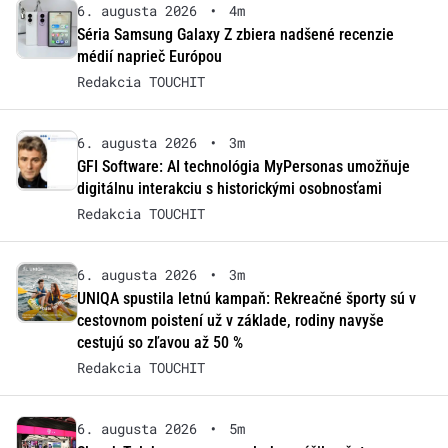
6. augusta 2026
•
4m
Séria Samsung Galaxy Z zbiera nadšené recenzie
médií naprieč Európou
Redakcia TOUCHIT
6. augusta 2026
•
3m
GFI Software: AI technológia MyPersonas umožňuje
digitálnu interakciu s historickými osobnosťami
Redakcia TOUCHIT
6. augusta 2026
•
3m
UNIQA spustila letnú kampaň: Rekreačné športy sú v
cestovnom poistení už v základe, rodiny navyše
cestujú so zľavou až 50 %
Redakcia TOUCHIT
6. augusta 2026
•
5m