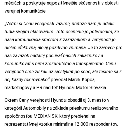
médiách a poskytuje najpozitívnejšie skúsenosti v oblasti
verejnej komunikácie.
„
Ve
ľ
mi si Cenu verejnosti vážime, pretože nám ju udelili
ľudia
svojím
hlasova
ním
. Toto ocenenie je potvrdením, že
naša komunikácia smerom k zákazníkom a verejnosti je
nielen efektívna, ale aj pozitívne vnímaná. Je to zárove
ň
pre
nás záväzok na
ď
alej po
č
ú
va
ť
našich zákazníkov a
komunikova
ť
s nimi zrozumite
ľ
ne a transparentne. Cenu
verejnosti sme získali už šiestykrát po sebe, ale tešíme sa z
nej každý rok rovnako
,“ povedal Marek Kopča,
marketingový a PR riaditeľ Hyundai Motor Slovakia.
Okrem Ceny verejnosti Hyundai obsadil aj 3. miesto v
kategórii Automobily na základe prieskumu realizovaného
spoločnosťou MEDIAN SK, ktorý prebiehal na
reprezentatívnej vzorke minimálne 12 000 respondentov.