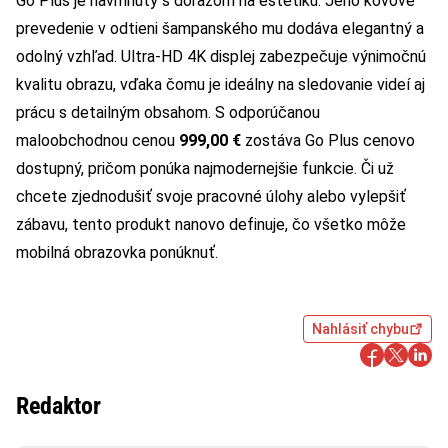
Go Plus je navrhnutý s dôrazom na estetiku. Jeho kovové
prevedenie v odtieni šampanského mu dodáva elegantný a
odolný vzhľad. Ultra-HD 4K displej zabezpečuje výnimočnú
kvalitu obrazu, vďaka čomu je ideálny na sledovanie videí aj
prácu s detailným obsahom. S odporúčanou
maloobchodnou cenou
999,00 €
zostáva Go Plus cenovo
dostupný, pričom ponúka najmodernejšie funkcie. Či už
chcete zjednodušiť svoje pracovné úlohy alebo vylepšiť
zábavu, tento produkt nanovo definuje, čo všetko môže
mobilná obrazovka ponúknuť.
Nahlásiť chybu
Redaktor