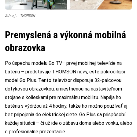
Zdroj: THOMSON
Premyslená a výkonná mobilná
obrazovka
Po úspechu modelu Go TV– prvej mobilnej televízie na
batériu – predstavuje THOMSON nový, ešte pokročilejší
model Go Plus. Tento televízor disponuje 32-palcovou
dotykovou obrazovkou, umiestnenou na nastaviteľnom
stojane s kolieskami pre maximálnu mobilitu. Napája ho
batéria s výdržou až 4 hodiny, takže ho možno používať aj
bez pripojenia do elektrickej siete. Go Plus sa prispôsobí
každej situácii – či už ide o zábavu doma alebo vonku, alebo
o profesionálne prezentácie.