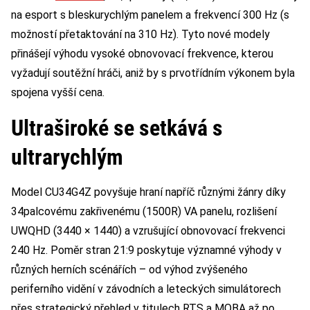
na esport s bleskurychlým panelem a frekvencí 300 Hz (s
možností přetaktování na 310 Hz). Tyto nové modely
přinášejí výhodu vysoké obnovovací frekvence, kterou
vyžadují soutěžní hráči, aniž by s prvotřídním výkonem byla
spojena vyšší cena.
Ultraširoké se setkává s
ultrarychlým
Model CU34G4Z povyšuje hraní napříč různými žánry díky
34palcovému zakřivenému (1500R) VA panelu, rozlišení
UWQHD (3440 × 1440) a vzrušující obnovovací frekvenci
240 Hz. Poměr stran 21:9 poskytuje významné výhody v
různých herních scénářích – od výhod zvýšeného
periferního vidění v závodních a leteckých simulátorech
přes strategický přehled v titulech RTS a MOBA až po