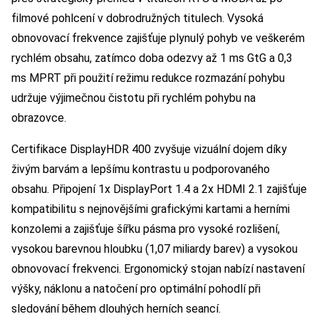
filmové pohlcení v dobrodružných titulech. Vysoká
obnovovací frekvence zajišťuje plynulý pohyb ve veškerém
rychlém obsahu, zatímco doba odezvy až 1 ms GtG a 0,3
ms MPRT při použití režimu redukce rozmazání pohybu
udržuje výjimečnou čistotu při rychlém pohybu na
obrazovce.
Certifikace DisplayHDR 400 zvyšuje vizuální dojem díky
živým barvám a lepšímu kontrastu u podporovaného
obsahu. Připojení 1x DisplayPort 1.4 a 2x HDMI 2.1 zajišťuje
kompatibilitu s nejnovějšími grafickými kartami a herními
konzolemi a zajišťuje šířku pásma pro vysoké rozlišení,
vysokou barevnou hloubku (1,07 miliardy barev) a vysokou
obnovovací frekvenci. Ergonomický stojan nabízí nastavení
výšky, náklonu a natočení pro optimální pohodlí při
sledování během dlouhých herních seancí.