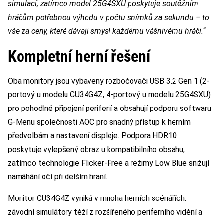
simulací, zatímco model 25G4SXU poskytuje soutěžním
hráčům potřebnou výhodu v počtu snímků za sekundu – to
vše za ceny, které dávají smysl každému vášnivému hráči.
“
Kompletní herní řešení
Oba monitory jsou vybaveny rozbočovači USB 3.2 Gen 1 (2-
portový u modelu CU34G4Z, 4-portový u modelu 25G4SXU)
pro pohodlné připojení periferií a obsahují podporu softwaru
G-Menu společnosti AOC pro snadný přístup k herním
předvolbám a nastavení displeje. Podpora HDR10
poskytuje vylepšený obraz u kompatibilního obsahu,
zatímco technologie Flicker-Free a režimy Low Blue snižují
namáhání očí při delším hraní.
Monitor CU34G4Z vyniká v mnoha herních scénářích:
závodní simulátory těží z rozšířeného periferního vidění a