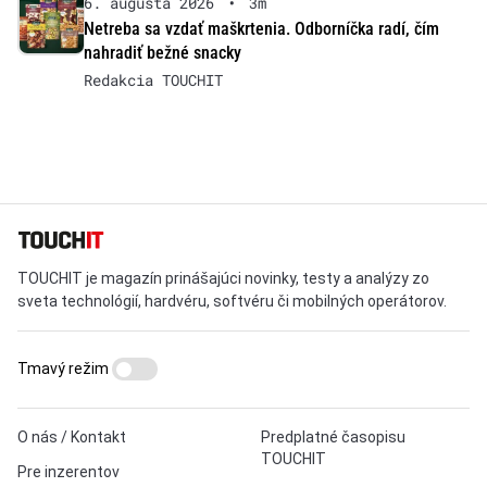
6. augusta 2026
•
3m
Netreba sa vzdať maškrtenia. Odborníčka radí, čím
nahradiť bežné snacky
Redakcia TOUCHIT
TOUCHIT je magazín prinášajúci novinky, testy a analýzy zo
sveta technológií, hardvéru, softvéru či mobilných operátorov.
Tmavý režim
O nás / Kontakt
Predplatné časopisu
TOUCHIT
Pre inzerentov