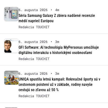
6. augusta 2026
•
4m
Séria Samsung Galaxy Z zbiera nadšené recenzie
médií naprieč Európou
Redakcia TOUCHIT
6. augusta 2026
•
3m
GFI Software: AI technológia MyPersonas umožňuje
digitálnu interakciu s historickými osobnosťami
Redakcia TOUCHIT
6. augusta 2026
•
3m
UNIQA spustila letnú kampaň: Rekreačné športy sú v
cestovnom poistení už v základe, rodiny navyše
cestujú so zľavou až 50 %
Redakcia TOUCHIT