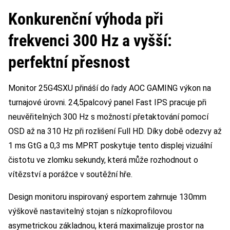
Konkurenční výhoda při
frekvenci 300 Hz a vyšší:
perfektní přesnost
Monitor 25G4SXU přináší do řady AOC GAMING výkon na
turnajové úrovni. 24,5palcový panel Fast IPS pracuje při
neuvěřitelných 300 Hz s možností přetaktování pomocí
OSD až na 310 Hz při rozlišení Full HD. Díky době odezvy až
1 ms GtG a 0,3 ms MPRT poskytuje tento displej vizuální
čistotu ve zlomku sekundy, která může rozhodnout o
vítězství a porážce v soutěžní hře.
Design monitoru inspirovaný esportem zahrnuje 130mm
výškově nastavitelný stojan s nízkoprofilovou
asymetrickou základnou, která maximalizuje prostor na