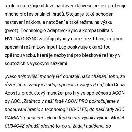
stole a umožňuje úhlové nastavení klávesnice, jež preferuje
mnoho profesionálních hráčů. Stojan je také schopen
nastavení náklonu a natočení a také režimu na výšku
(pivot). Technologie Adaptive-Sync a kompatibilita s
NVIDIA G-SYNC zajišťují plynulý obraz bez trhání, zatímco
speciální režim Low Input Lag poskytuje okamžitou
zpětnou vazbu, která je nezbytná pro bleskové reflexy v
soutěžích s vysokými sázkami.
„
Naše nejnovější modely G4 odrážejí naše chápání toho, že
různé herní žánry vyžadují specializovaný výkon
,“ říká César
Acosta, produktový manažer pro hry ve společnosti AGON
by AOC. „
Zatímco v naší řadě AGON PRO pokračujeme v
posouvání hranic s technologií QD-OLED, do naší řady AOC
GAMING přinášíme cílené funkce pro vysoký výkon. Model
CU34G4Z přináší přesně to, co si žádají nadšenci do