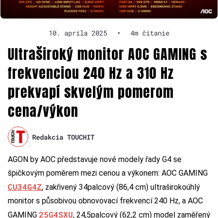
10. apríla 2025
•
4m čítanie
Ultraširoký monitor AOC GAMING s
frekvenciou 240 Hz a 310 Hz
prekvapí skvelým pomerom
cena/výkon
Redakcia TOUCHIT
AGON by AOC představuje nové modely řady G4 se
špičkovým poměrem mezi cenou a výkonem: AOC GAMING
CU34G4Z
, zakřivený 34palcový (86,4 cm) ultraširokoúhlý
monitor s působivou obnovovací frekvencí 240 Hz, a AOC
25G4SXU
GAMING
, 24,5palcový (62,2 cm) model zaměřený