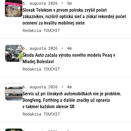
6. augusta 2026
•
5m
Slovak Telekom v prvom polroku zvýšil počet
zákazníkov, rozšíril optickú sieť a získal rekordný počet
ocenení za kvalitu mobilnej siete
Redakcia TOUCHIT
6. augusta 2026
•
4m
Škoda Auto začala výrobu nového modelu Peaq v
Mladej Boleslavi
Redakcia TOUCHIT
6. augusta 2026
•
4m
Servis už pri čínskych automobilkách nie je problém.
Dongfeng, Forthing a ďalšie značky už opravia
v takmer každom okrese SR
Redakcia TOUCHIT