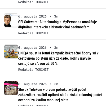
Redakcia TOUCHIT
6. augusta 2026
•
3m
GFI Software: AI technológia MyPersonas umožňuje
digitálnu interakciu s historickými osobnosťami
Redakcia TOUCHIT
6. augusta 2026
•
3m
UNIQA spustila letnú kampaň: Rekreačné športy sú v
cestovnom poistení už v základe, rodiny navyše
cestujú so zľavou až 50 %
Redakcia TOUCHIT
6. augusta 2026
•
5m
Slovak Telekom v prvom polroku zvýšil počet
zákazníkov, rozšíril optickú sieť a získal rekordný počet
ocenení za kvalitu mobilnej siete
Redakcia TOUCHIT