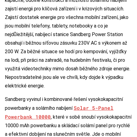
kapacitě, odolné konstrukci a možnosti solárního nabíjení
zajistí energii pro klíčová zařízení i v krizových situacích.
Zajistí dostatek energie pro všechna mobilní zařízení, jako
jsou mobilní telefony, tablety, notebooky a co je
nejdůležitější, nabíjecí stanice Sandberg Power Station
obsahují i běžnou síťovou zásuvku 230V AC s výkonem až
200 W. Za běžné situace se hodí pro kempování, vyjížďky
na lodi, při práci na zahradě, na hudebním festivalu, či pro
využitá videotechniky mimo dosah běžného zdroje energie.
Nepostradatelné jsou ale ve chvíli, kdy dojde k výpadku
elektrické energie.
Sandberg vyvinul i kombinované řešení vysokokapacitní
Solar 5-Panel
powerbanky a solárního nabíjení
Powerbank 10000
, které v sobě snoubí vysokokapacitní
10000 mAh powerbanku a skládací solární panel pro rychlé
a efektivní dobíjení na slunečním světle. Jde o mobilní