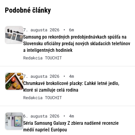
Podobné články
7. augusta 2026
•
6m
Samsung po rekordných predobjednávkach spúšťa na
Slovensku oficiálny predaj nových skladacích telefónov
a inteligentných hodiniek
Redakcia TOUCHIT
7. augusta 2026
•
4m
Chrumkavé brokolicové placky: Ľahké letné jedlo,
ktoré si zamiluje celá rodina
Redakcia TOUCHIT
6. augusta 2026
•
4m
Séria Samsung Galaxy Z zbiera nadšené recenzie
médií naprieč Európou