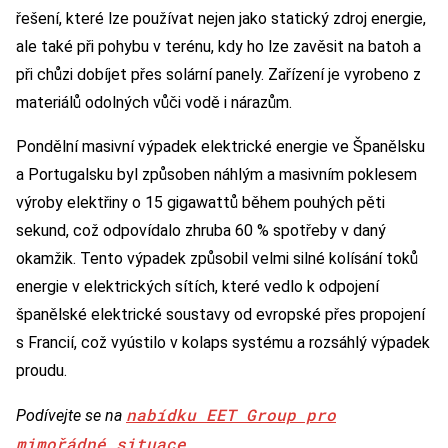
řešení, které lze používat nejen jako statický zdroj energie,
ale také při pohybu v terénu, kdy ho lze zavěsit na batoh a
při chůzi dobíjet přes solární panely. Zařízení je vyrobeno z
materiálů odolných vůči vodě i nárazům.
Pondělní masivní výpadek elektrické energie ve Španělsku
a Portugalsku byl způsoben náhlým a masivním poklesem
výroby elektřiny o 15 gigawattů během pouhých pěti
sekund, což odpovídalo zhruba 60 % spotřeby v daný
okamžik. Tento výpadek způsobil velmi silné kolísání toků
energie v elektrických sítích, které vedlo k odpojení
španělské elektrické soustavy od evropské přes propojení
s Francií, což vyústilo v kolaps systému a rozsáhlý výpadek
proudu.
nabídku EET Group pro
Podívejte se na
mimořádné situace
.