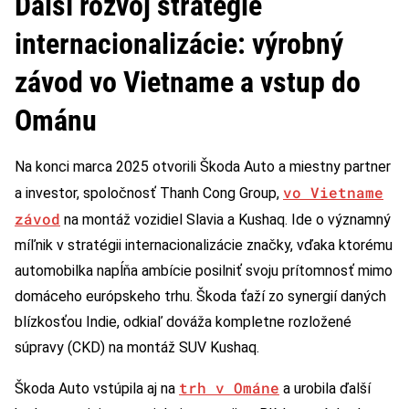
Ďalší rozvoj stratégie
internacionalizácie: výrobný
závod vo Vietname a vstup do
Ománu
Na konci marca 2025 otvorili Škoda Auto a miestny partner
vo Vietname
a investor, spoločnosť Thanh Cong Group,
závod
na montáž vozidiel Slavia a Kushaq. Ide o významný
míľnik v stratégii internacionalizácie značky, vďaka ktorému
automobilka napĺňa ambície posilniť svoju prítomnosť mimo
domáceho európskeho trhu. Škoda ťaží zo synergií daných
blízkosťou Indie, odkiaľ dováža kompletne rozložené
súpravy (CKD) na montáž SUV Kushaq.
trh v Ománe
Škoda Auto vstúpila aj na
a urobila ďalší