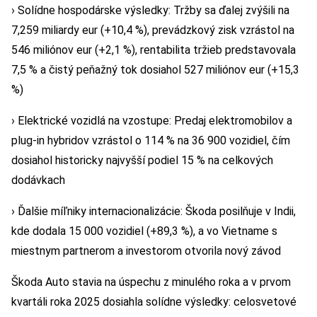
› Solídne hospodárske výsledky: Tržby sa ďalej zvýšili na
7,259 miliardy eur (+10,4 %), prevádzkový zisk vzrástol na
546 miliónov eur (+2,1 %), rentabilita tržieb predstavovala
7,5 % a čistý peňažný tok dosiahol 527 miliónov eur (+15,3
%)
› Elektrické vozidlá na vzostupe: Predaj elektromobilov a
plug-in hybridov vzrástol o 114 % na 36 900 vozidiel, čím
dosiahol historicky najvyšší podiel 15 % na celkových
dodávkach
› Ďalšie míľniky internacionalizácie: Škoda posilňuje v Indii,
kde dodala 15 000 vozidiel (+89,3 %), a vo Vietname s
miestnym partnerom a investorom otvorila nový závod
Škoda Auto stavia na úspechu z minulého roka a v prvom
kvartáli roka 2025 dosiahla solídne výsledky: celosvetové