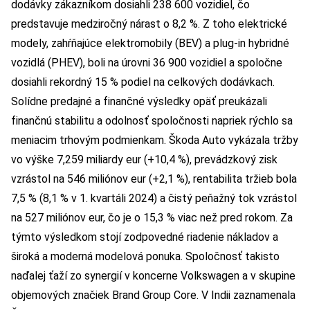
dodávky zákazníkom dosiahli 238 600 vozidiel, čo
predstavuje medziročný nárast o 8,2 %. Z toho elektrické
modely, zahŕňajúce elektromobily (BEV) a plug-in hybridné
vozidlá (PHEV), boli na úrovni 36 900 vozidiel a spoločne
dosiahli rekordný 15 % podiel na celkových dodávkach.
Solídne predajné a finančné výsledky opäť preukázali
finančnú stabilitu a odolnosť spoločnosti napriek rýchlo sa
meniacim trhovým podmienkam. Škoda Auto vykázala tržby
vo výške 7,259 miliardy eur (+10,4 %), prevádzkový zisk
vzrástol na 546 miliónov eur (+2,1 %), rentabilita tržieb bola
7,5 % (8,1 % v 1. kvartáli 2024) a čistý peňažný tok vzrástol
na 527 miliónov eur, čo je o 15,3 % viac než pred rokom. Za
týmto výsledkom stojí zodpovedné riadenie nákladov a
široká a moderná modelová ponuka. Spoločnosť takisto
naďalej ťaží zo synergií v koncerne Volkswagen a v skupine
objemových značiek Brand Group Core. V Indii zaznamenala