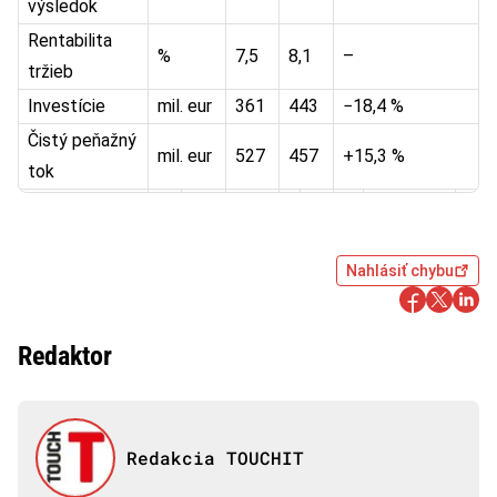
výsledok
Rentabilita
%
7,5
8,1
–
tržieb
Investície
mil. eur
361
443
−18,4 %
Čistý peňažný
mil. eur
527
457
+15,3 %
tok
Nahlásiť chybu
Redaktor
Redakcia TOUCHIT