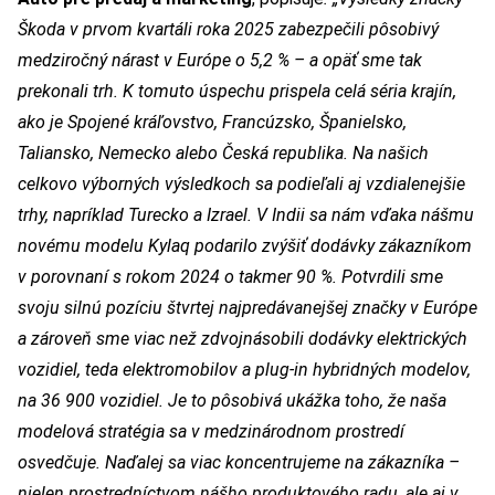
Škoda v prvom kvartáli roka 2025 zabezpečili pôsobivý
medziročný nárast v Európe o 5,2 % – a opäť sme tak
prekonali trh. K tomuto úspechu prispela celá séria krajín,
ako je Spojené kráľovstvo, Francúzsko, Španielsko,
Taliansko, Nemecko alebo Česká republika. Na našich
celkovo výborných výsledkoch sa podieľali aj vzdialenejšie
trhy, napríklad Turecko a Izrael. V Indii sa nám vďaka nášmu
novému modelu Kylaq podarilo zvýšiť dodávky zákazníkom
v porovnaní s rokom 2024 o takmer 90 %. Potvrdili sme
svoju silnú pozíciu štvrtej najpredávanejšej značky v Európe
a zároveň sme viac než zdvojnásobili dodávky elektrických
vozidiel, teda elektromobilov a plug-in hybridných modelov,
na 36 900 vozidiel. Je to pôsobivá ukážka toho, že naša
modelová stratégia sa v medzinárodnom prostredí
osvedčuje. Naďalej sa viac koncentrujeme na zákazníka –
nielen prostredníctvom nášho produktového radu, ale aj v