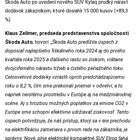
Škoda Auto po uvedení nového SUV Kylaq prudký nárast
dodávok zákazníkom, ktoré dosiahli 15 000 kusov (+89,3
%).
Klaus Zellmer, predseda predstavenstva spoločnosti
Škoda Auto
, hovorí:
„Škoda Auto predĺžila úspech z
doposiaľ najlepšieho fiškálneho roka 2024 aj do prvého
kvartála roka 2025 a ďalšieho rastu so ziskom, vrátane
dvojciferného nárastu tržieb a čistého peňažného toku.
Celosvetové dodávky vzrástli oproti predchádzajúcemu
roku o 8,2 %, čím sme prekonali priemer v odvetví, a to
napriek neistému prostrediu v Európe aj na medzinárodnej
scéne. Aj s hrozbou možných poplatkov za emisie CO2 v
Európe sme schopní efektívne udržiavať ziskovosť. Tento
úspech potvrdzuje, že náš prístup, ktorý sa v ére prechodu
na elektrifikáciu zameriava v prvom rade na zákazníka, je
správny. Nové, plne elektrické kompaktné SUV Elroq ťahá