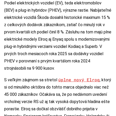
Podiel elektrických vozidiel (EV), teda elektromobilov
(BEV) a plug-in hybridov (PHEV), výrazne rastie. Nabíjateľné
elektrické vozidlá Škoda dosiahli historické maximum 15 %
z celkových dodávok zákazníkom, zatiaľ čo minulý rok v
prvom kvartáli ich podiel činil 8 %. Zásluhu na tom majú plne
elektrické modely Elroq aj Enyaq spolu s modernizovanými
plug-in hybridnými verziami vozidiel Kodiaq a Superb. V
prvých troch mesiacoch roka 2025 sa dodávky vozidiel
PHEV v porovnaní s prvým kvartálom roka 2024
strojnásobili na 9 900 kusov.
úplne nový Elroq
S veľkým záujmom sa stretol
, ktorý
si od minulého októbra do tohto marca objednalo viac než
45 000 zákazníkov. Očakáva sa, že po nedávnom uvedení
vrcholnej verzie RS už aj tak vysoká dopytová hladina ešte
porastie. Elroq sa dočkal obzvlášť dobrého prijatia v