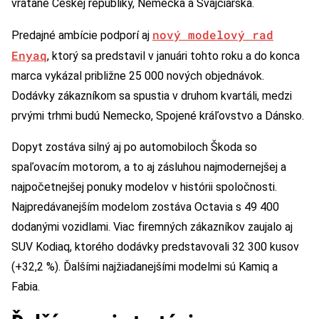
vrátane Českej republiky, Nemecka a Švajčiarska.
nový modelový rad
Predajné ambície podporí aj
Enyaq
, ktorý sa predstavil v januári tohto roku a do konca
marca vykázal približne 25 000 nových objednávok.
Dodávky zákazníkom sa spustia v druhom kvartáli, medzi
prvými trhmi budú Nemecko, Spojené kráľovstvo a Dánsko.
Dopyt zostáva silný aj po automobiloch Škoda so
spaľovacím motorom, a to aj zásluhou najmodernejšej a
najpočetnejšej ponuky modelov v histórii spoločnosti.
Najpredávanejším modelom zostáva Octavia s 49 400
dodanými vozidlami. Viac firemných zákazníkov zaujalo aj
SUV Kodiaq, ktorého dodávky predstavovali 32 300 kusov
(+32,2 %). Ďalšími najžiadanejšími modelmi sú Kamiq a
Fabia.