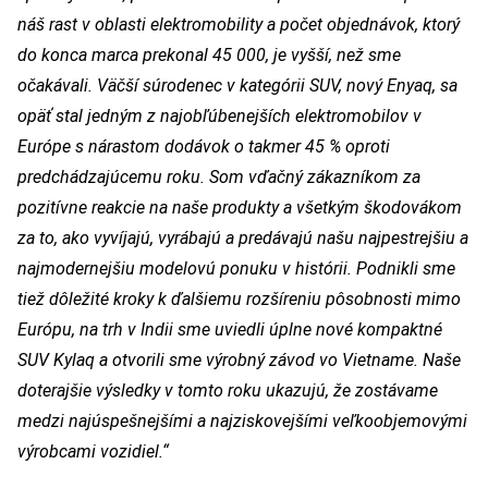
náš rast v oblasti elektromobility a počet objednávok, ktorý
do konca marca prekonal 45 000, je vyšší, než sme
očakávali. Väčší súrodenec v kategórii SUV, nový Enyaq, sa
opäť stal jedným z najobľúbenejších elektromobilov v
Európe s nárastom dodávok o takmer 45 % oproti
predchádzajúcemu roku. Som vďačný zákazníkom za
pozitívne reakcie na naše produkty a všetkým škodovákom
za to, ako vyvíjajú, vyrábajú a predávajú našu najpestrejšiu a
najmodernejšiu modelovú ponuku v histórii. Podnikli sme
tiež dôležité kroky k ďalšiemu rozšíreniu pôsobnosti mimo
Európu, na trh v Indii sme uviedli úplne nové kompaktné
SUV Kylaq a otvorili sme výrobný závod vo Vietname. Naše
doterajšie výsledky v tomto roku ukazujú, že zostávame
medzi najúspešnejšími a najziskovejšími veľkoobjemovými
výrobcami vozidiel.“