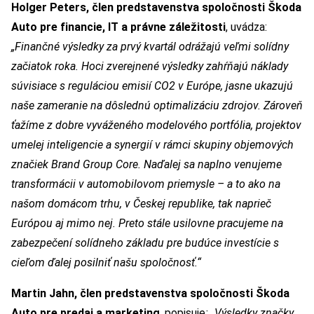
Holger Peters, člen predstavenstva spoločnosti Škoda
Auto pre financie, IT a právne záležitosti
, uvádza:
„Finančné výsledky za prvý kvartál odrážajú veľmi solídny
začiatok roka. Hoci zverejnené výsledky zahŕňajú náklady
súvisiace s reguláciou emisií CO2 v Európe, jasne ukazujú
naše zameranie na dôslednú optimalizáciu zdrojov. Zároveň
ťažíme z dobre vyváženého modelového portfólia, projektov
umelej inteligencie a synergií v rámci skupiny objemových
značiek Brand Group Core. Naďalej sa naplno venujeme
transformácii v automobilovom priemysle – a to ako na
našom domácom trhu, v Českej republike, tak naprieč
Európou aj mimo nej. Preto stále usilovne pracujeme na
zabezpečení solídneho základu pre budúce investície s
cieľom ďalej posilniť našu spoločnosť.“
Martin Jahn, člen predstavenstva spoločnosti Škoda
Auto pre predaj a marketing
, popisuje
: „Výsledky značky