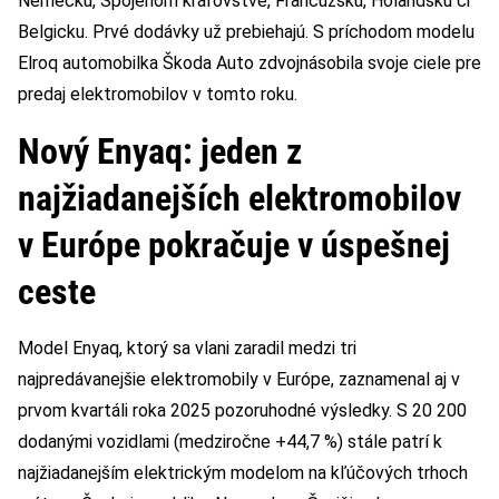
Nemecku, Spojenom kráľovstve, Francúzsku, Holandsku či
Belgicku. Prvé dodávky už prebiehajú. S príchodom modelu
Elroq automobilka Škoda Auto zdvojnásobila svoje ciele pre
predaj elektromobilov v tomto roku.
Nový Enyaq: jeden z
najžiadanejších elektromobilov
v Európe pokračuje v úspešnej
ceste
Model Enyaq, ktorý sa vlani zaradil medzi tri
najpredávanejšie elektromobily v Európe, zaznamenal aj v
prvom kvartáli roka 2025 pozoruhodné výsledky. S 20 200
dodanými vozidlami (medziročne +44,7 %) stále patrí k
najžiadanejším elektrickým modelom na kľúčových trhoch