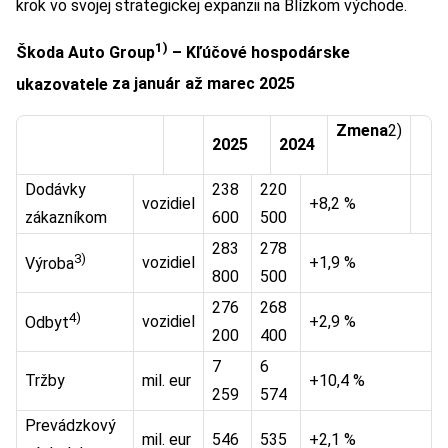
krok vo svojej strategickej expanzii na Blízkom východe.
1)
Škoda Auto Group
– Kľúčové hospodárske
ukazovatele
za január až marec 2025
Zmena
2)
2025
2024
Dodávky
238
220
vozidiel
+8,2 %
zákazníkom
600
500
283
278
3)
vozidiel
+1,9 %
Výroba
800
500
276
268
4)
vozidiel
+2,9 %
Odbyt
200
400
7
6
Tržby
mil. eur
+10,4 %
259
574
Prevádzkový
mil. eur
546
535
+2,1 %