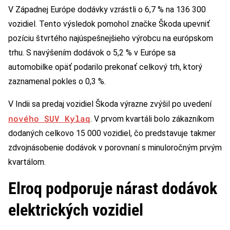
V Západnej Európe dodávky vzrástli o 6,7 % na 136 300
vozidiel. Tento výsledok pomohol značke Škoda upevniť
pozíciu štvrtého najúspešnejšieho výrobcu na európskom
trhu. S navýšením dodávok o 5,2 % v Európe sa
automobilke opäť podarilo prekonať celkový trh, ktorý
zaznamenal pokles o 0,3 %.
V Indii sa predaj vozidiel Škoda výrazne zvýšil po uvedení
nového SUV Kylaq
. V prvom kvartáli bolo zákazníkom
dodaných celkovo 15 000 vozidiel, čo predstavuje takmer
zdvojnásobenie dodávok v porovnaní s minuloročným prvým
kvartálom.
Elroq podporuje nárast dodávok
elektrických vozidiel