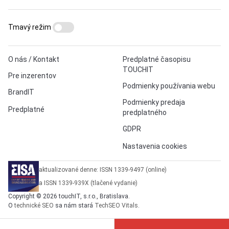
Tmavý režim
O nás / Kontakt
Predplatné časopisu
TOUCHIT
Pre inzerentov
Podmienky používania webu
BrandIT
Podmienky predaja
Predplatné
predplatného
GDPR
Nastavenia cookies
aktualizované denne: ISSN 1339-9497 (online)
a ISSN 1339-939X (tlačené vydanie)
Copyright © 2026 touchIT, s.r.o., Bratislava.
O
technické SEO
sa nám stará
TechSEO Vitals
.