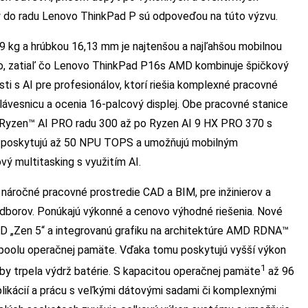
tky do radu Lenovo ThinkPad P sú odpoveďou na túto výzvu.
kg a hrúbkou 16,13 mm je najtenšou a najľahšou mobilnou
vo, zatiaľ čo Lenovo ThinkPad P16s AMD kombinuje špičkový
i s AI pre profesionálov, ktorí riešia komplexné pracovné
lávesnicu a ocenia 16-palcový displej. Obe pracovné stanice
Ryzen™ AI PRO radu 300 až po Ryzen AI 9 HX PRO 370 s
ry poskytujú až 50 NPU TOPS a umožňujú mobilným
vý multitasking s využitím AI.
áročné pracovné prostredie CAD a BIM, pre inžinierov a
dborov. Ponúkajú výkonné a cenovo výhodné riešenia. Nové
MD „Zen 5“ a integrovanú grafiku na architektúre AMD RDNA™
z poolu operačnej pamäte. Vďaka tomu poskytujú vyšší výkon
1
 aby trpela výdrž batérie. S kapacitou operačnej pamäte
až 96
aplikácií a prácu s veľkými dátovými sadami či komplexnými