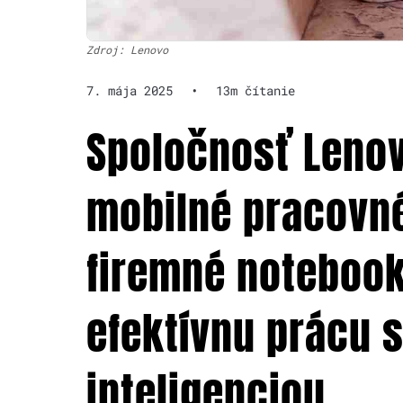
Zdroj: Lenovo
7. mája 2025
•
13m čítanie
Spoločnosť Lenov
mobilné pracovné
firemné notebook
efektívnu prácu 
inteligenciou