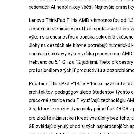
riešeniach AI nebol nikdy väčší. Najnovšie príras
Lenovo ThinkPad P14s AMD s hmotnosťou od 1,39 
pracovnou stanicou v portfóliu spoločnosti Leno
výkon s prenosnosťou a ponúka pokročilé skúsenost
úlohy na cestách ale hlavne potrebujú numerickú k
ponúkajú špičkový výkon vďaka procesorom AMD 
frekvenciou 5,1 GHz a 12 jadrami. Tieto proceso
profesionálom zrýchliť produktivitu a bezproblémo
Počítače ThinkPad P14s a P16s sú navrhnuté pre n
architektov, pedagógov alebo študentov týchto o
pracovné stanice radu P využívajú technológiu A
3.5., ktoré je možné dynamicky priradiť až 48 GB 
pre zložité inžinierske i kreatívne úlohy bez toho,
GB zvládajú plynulý chod aj tých najnáročnejších 