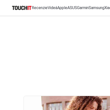
Recenzie
Videá
Apple
ASUS
Garmin
Samsung
Xia
MO
Katalóg zariadení
Všetko
Recenzie
Videá
Tipy, triky, návody
T
Porovnať zariadenia
VÝSLEDKY VYHĽ
Tlačové správy
Predplatné časopisu