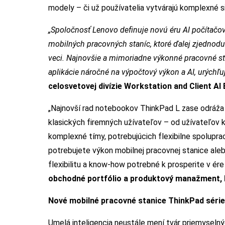
modely – či už používatelia vytvárajú komplexné s
„Spoločnosť Lenovo definuje novú éru AI počítačo
mobilných pracovných staníc, ktoré ďalej zjednodu
veci. Najnovšie a mimoriadne výkonné pracovné st
aplikácie náročné na výpočtový výkon a AI, urýchľuj
celosvetovej divízie Workstation and Client AI
„Najnovší rad notebookov ThinkPad L zase odráž
klasických firemných užívateľov – od užívateľov k
komplexné tímy, potrebujúcich flexibilne spolupra
potrebujete výkon mobilnej pracovnej stanice aleb
flexibilitu a know-how potrebné k prosperite v ére 
obchodné portfólio a produktový manažment, L
Nové mobilné pracovné stanice ThinkPad série
Umelá inteligencia neustále mení tvár priemyseln