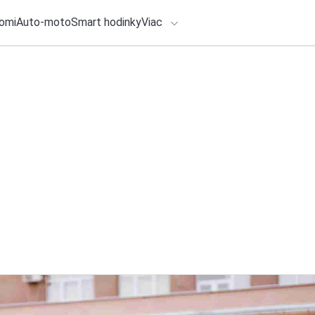
omi
Auto-moto
Smart hodinky
Viac
HLO BY VÁS ZAUJÍMAŤ
lačové správy
5. augusta 2026
•
4m
ADÁVANIA
Atos predstavuje 
bola navrhnutá a v
Zadajte frázu pre vyhľadanie
Redakcia TOUCHIT