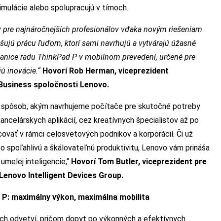
imulácie alebo spolupracujú v tímoch.
v pre najnáročnejších profesionálov vďaka novým riešeniam
šujú prácu ľuďom, ktorí sami navrhujú a vytvárajú úžasné
anice radu ThinkPad P v mobilnom prevedení, určené pre
ú inovácie.“
Hovorí Rob Herman, viceprezident
 Business spoločnosti Lenovo.
a spôsob, akým navrhujeme počítače pre skutočné potreby
ancelárskych aplikácií, cez kreatívnych špecialistov až po
covať v rámci celosvetových podnikov a korporácií. Či už
o spoľahlivú a škálovateľnú produktivitu, Lenovo vám prináša
umelej inteligencie,“
Hovorí Tom Butler, viceprezident pre
enovo Intelligent Devices Group.
 P: maximálny výkon, maximálna mobilita
ých odvetví, pričom dopyt po výkonných a efektívnych