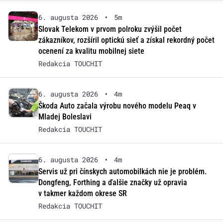
6. augusta 2026
•
5m
Slovak Telekom v prvom polroku zvýšil počet
zákazníkov, rozšíril optickú sieť a získal rekordný počet
ocenení za kvalitu mobilnej siete
Redakcia TOUCHIT
6. augusta 2026
•
4m
Škoda Auto začala výrobu nového modelu Peaq v
Mladej Boleslavi
Redakcia TOUCHIT
6. augusta 2026
•
4m
Servis už pri čínskych automobilkách nie je problém.
Dongfeng, Forthing a ďalšie značky už opravia
v takmer každom okrese SR
Redakcia TOUCHIT