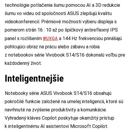
technológie potlačenia šumu pomocou AI a 3D redukcie
šumu vo videu od spoločnosti ASUS zlepšujú kvalitu
videokonferencií. Prémiové možnosti výberu displeja s
pomerom strán 16 : 10 až po špičkový antireflexný IPS
WUXGA
panel s rozlíšením
a 144 Hz frekvenciou prinášajú
pohlcujúci obraz na prácu alebo zábavu a robia
z notebookov série Vivobook S14/S16 dokonalú voľbu pre
každodenný život.
Inteligentnejšie
Notebooky série ASUS Vivobook S14/S16 obsahujú
pokročilé funkcie založené na umelej inteligencii, ktoré sú
navrhnuté na zvýšenie produktivity a komunikácie.
Vyhradený kláves Copilot poskytuje okamžitý prístup
k inteligentnému AI asistentovi Microsoft Copilot.