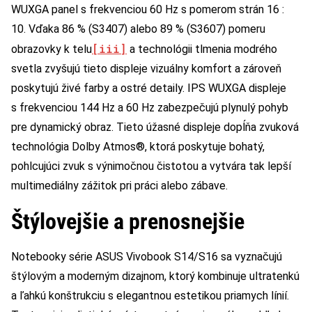
WUXGA panel s frekvenciou 60 Hz s pomerom strán 16 :
10. Vďaka 86 % (S3407) alebo 89 % (S3607) pomeru
[iii]
obrazovky k telu
a technológii tlmenia modrého
svetla zvyšujú tieto displeje vizuálny komfort a zároveň
poskytujú živé farby a ostré detaily. IPS WUXGA displeje
s frekvenciou 144 Hz a 60 Hz zabezpečujú plynulý pohyb
pre dynamický obraz. Tieto úžasné displeje dopĺňa zvuková
technológia Dolby Atmos®, ktorá poskytuje bohatý,
pohlcujúci zvuk s výnimočnou čistotou a vytvára tak lepší
multimediálny zážitok pri práci alebo zábave.
Štýlovejšie a prenosnejšie
Notebooky série ASUS Vivobook S14/S16 sa vyznačujú
štýlovým a moderným dizajnom, ktorý kombinuje ultratenkú
a ľahkú konštrukciu s elegantnou estetikou priamych línií.