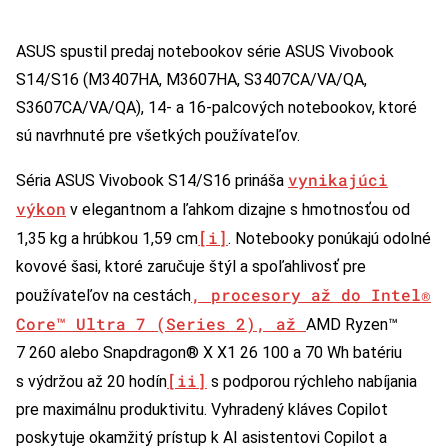
ASUS spustil predaj notebookov série ASUS Vivobook
S14/S16 (M3407HA, M3607HA, S3407CA/VA/QA,
S3607CA/VA/QA), 14- a 16-palcových notebookov, ktoré
sú navrhnuté pre všetkých používateľov.
vynikajúci
Séria ASUS Vivobook S14/S16 prináša
výkon
v elegantnom a ľahkom dizajne s hmotnosťou od
[i]
1,35 kg a hrúbkou 1,59 cm
. Notebooky ponúkajú odolné
kovové šasi, ktoré zaručuje štýl a spoľahlivosť pre
, procesory až do Intel®
používateľov na cestách
Core™ Ultra 7 (Series 2), až
AMD Ryzen™
7 260 alebo Snapdragon® X X1 26 100 a 70 Wh batériu
[ii]
s výdržou až 20 hodín
s podporou rýchleho nabíjania
pre maximálnu produktivitu. Vyhradený kláves Copilot
poskytuje okamžitý prístup k AI asistentovi Copilot a