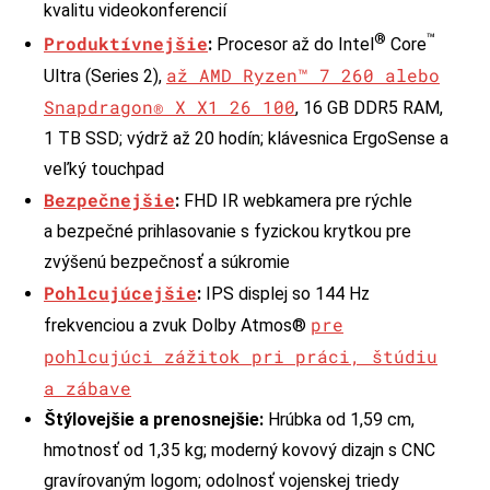
kvalitu videokonferencií
®
™
Produktívnejšie
:
Procesor až do Intel
Core
až AMD Ryzen™ 7 260 alebo
Ultra (Series 2),
Snapdragon® X X1 26 100
, 16 GB DDR5 RAM,
1 TB SSD; výdrž až 20 hodín; klávesnica ErgoSense a
veľký touchpad
Bezpečnejšie
:
FHD IR webkamera pre rýchle
a bezpečné prihlasovanie s fyzickou krytkou pre
zvýšenú bezpečnosť a súkromie
Pohlcujúcejšie
:
IPS displej so 144 Hz
pre
frekvenciou a zvuk Dolby Atmos®
pohlcujúci zážitok pri práci, štúdiu
a zábave
Štýlovejšie a prenosnejšie
:
Hrúbka od 1,59 cm,
hmotnosť od 1,35 kg; moderný kovový dizajn s CNC
gravírovaným logom; odolnosť vojenskej triedy