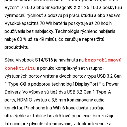
Ryzen™ 7 260 alebo Snapdragon® X X1 26 100 a poskytujú
výnimočnú rýchlosť a odozvu pri práci, štúdiu alebo zábave.
Vysokokapacitná 70 Wh batéria poskytuje až 20 hodín
používania bez nabíjačky. Technológia rýchleho nabíjania
nabije 60 % už za 49 minút, čo zaručuje nepretržitú
produktivitu.
bezproblémovú
Séria Vivobook S14/S16 je navrhnutá na
konektivitu
a ponúka komplexný set vstupno-
výstupných portov vrátane dvoch portov typu USB 3.2 Gen
1 Type-C® s podporou technológií DisplayPort™ a Power
Delivery. Vo výbave sú tiež dva USB 3.2 Gen 1 Type-A
porty, HDMI® výstup a 3,5 mm kombinovaný audio
konektor. Plnohodnotná WiFi 6 konektivita zaisťuje
ultrarýchle a stabilné bezdrôtové pripojenie, čím znižuje
latenciu pre plynulé streamovanie, videokonferencie a