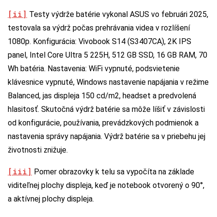
[ii]
Testy výdrže batérie vykonal ASUS vo februári 2025,
testovala sa výdrž počas prehrávania videa v rozlíšení
1080p. Konfigurácia: Vivobook S14 (S3407CA), 2K IPS
panel, Intel Core Ultra 5 225H, 512 GB SSD, 16 GB RAM, 70
Wh batéria. Nastavenia: WiFi vypnuté, podsvietenie
klávesnice vypnuté, Windows nastavenie napájania v režime
Balanced, jas displeja 150 cd/m2, headset a predvolená
hlasitosť. Skutočná výdrž batérie sa môže líšiť v závislosti
od konfigurácie, používania, prevádzkových podmienok a
nastavenia správy napájania. Výdrž batérie sa v priebehu jej
životnosti znižuje.
[iii]
Pomer obrazovky k telu sa vypočíta na základe
viditeľnej plochy displeja, keď je notebook otvorený o 90°,
a aktívnej plochy displeja.