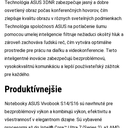
Technológia ASUS 3DNR zabezpečuje jasný a dobre
osvetlený obraz počas konferenčných hovorov, čím
zlepšuje kvalitu obrazu v rôznych svetelných podmienkach.
Technológia spoločnosti ASUS na potlačenie šumu
pomocou umelej inteligencie filtruje nežiaduci okolitý hluk a
zároveň zachováva ľudskú reč, čím vytvára optimálne
prostredie pre prácu na diaľku a videokonferencie. Tieto
inteligentné inovácie zabezpečujú bezproblémovú,
vysokokvalitnú komunikáciu a lepší používateľský zážitok
pre každého.
Produktívnejšie
Notebooky ASUS Vivobook S14/S16 sú navrhnuté pre
bezproblémový výkon a kombinujú výkon, efektivitu a
všestrannosť v elegantnom dizajne. Sú vybavené
procesormi až do Intel® Core™ Ultra 7 (Series 2), až AMD