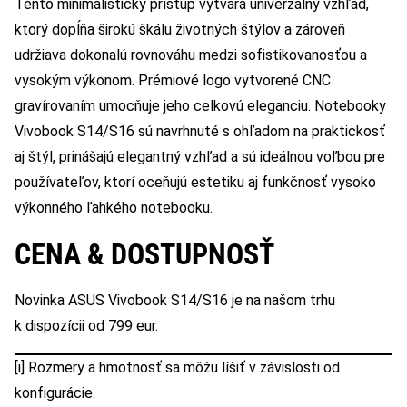
Tento minimalistický prístup vytvára univerzálny vzhľad,
ktorý dopĺňa širokú škálu životných štýlov a zároveň
udržiava dokonalú rovnováhu medzi sofistikovanosťou a
vysokým výkonom. Prémiové logo vytvorené CNC
gravírovaním umocňuje jeho celkovú eleganciu. Notebooky
Vivobook S14/S16 sú navrhnuté s ohľadom na praktickosť
aj štýl, prinášajú elegantný vzhľad a sú ideálnou voľbou pre
používateľov, ktorí oceňujú estetiku aj funkčnosť vysoko
výkonného ľahkého notebooku.
CENA & DOSTUPNOSŤ
Novinka ASUS Vivobook S14/S16 je na našom trhu
k dispozícii od 799 eur.
[i] Rozmery a hmotnosť sa môžu líšiť v závislosti od
konfigurácie.