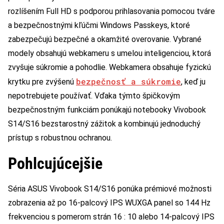
rozlíšením Full HD s podporou prihlasovania pomocou tváre
a bezpečnostnými kľúčmi Windows Passkeys, ktoré
zabezpečujú bezpečné a okamžité overovanie. Vybrané
modely obsahujú webkameru s umelou inteligenciou, ktorá
zvyšuje súkromie a pohodlie. Webkamera obsahuje fyzickú
bezpečnosť a súkromie
krytku pre zvýšenú
, keď ju
nepotrebujete používať. Vďaka týmto špičkovým
bezpečnostným funkciám ponúkajú notebooky Vivobook
S14/S16 bezstarostný zážitok a kombinujú jednoduchý
prístup s robustnou ochranou.
Pohlcujúcejšie
Séria ASUS Vivobook S14/S16 ponúka prémiové možnosti
zobrazenia až po 16-palcový IPS WUXGA panel so 144 Hz
frekvenciou s pomerom strán 16 : 10 alebo 14-palcový IPS