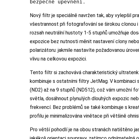
bezpečné upevnění.
Nový filtr je speciálně navržen tak, aby vylepšil p
všestrannost při fotografování se širokou clonou
rozsah neutrální hustoty 1-5 stupňů umožňuje dos
expozice bez nutnosti měnit nastavení clony nebo I
polarizátoru: jakmile nastavíte požadovanou úroveň 
vlivu na celkovou expozici.
Tento filtr si zachovává charakteristický ultrate
kombinuje s ostatními filtry JetMag. V kombinaci
(ND2) až na 9 stupňů (ND512), což vám umožní fo
světla, dosáhnout plynulých dlouhých expozic ne
frekvencí. Bez problémů se také kombinuje s kreativn
profilu je minimalizována vinětace při většině ohni
Pro větší pohodlí je na obou stranách natištěno jas
jakékoli orientaci soupravy, zatímco odnímatelná ov