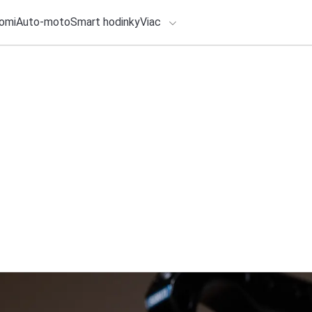
omi
Auto-moto
Smart hodinky
Viac
HLO BY VÁS ZAUJÍMAŤ
lačové správy
ADÁVANIA
4. augusta 2026
•
4m
Ako skladovať víno
Zadajte frázu pre vyhľadanie
Redakcia TOUCHIT