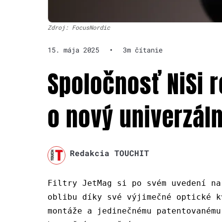
Zdroj: FocusNordic
15. mája 2025
•
3m čítanie
Spoločnosť NiSi 
o nový univerzálny
Redakcia TOUCHIT
Filtry JetMag si po svém uvedení na
oblibu díky své výjimečné optické k
montáže a jedinečnému patentovanému