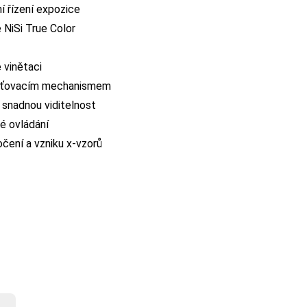
í řízení expozice
 NiSi True Color
 vinětaci
išťovacím mechanismem
 snadnou viditelnost
é ovládání
očení a vzniku x-vzorů