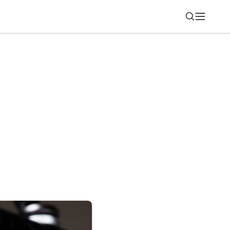
Nájsť
, aby chutilo presne tak, ako má