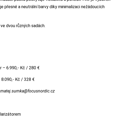
je přesné a neutrální barvy díky minimalizaci nežádoucích
a ve dvou různých sadách.
 – 6.990,- Kč / 280 €
8.090,- Kč / 328 €
e
matej.sumka@focusnordic.cz
olarizátorem