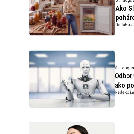
6. augu
Ako S
poháre
Redakci
6. augus
Odborn
ako po
Redakcia