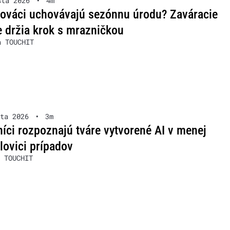
sta 2026
•
4m
lováci uchovávajú sezónnu úrodu? Zaváracie
 držia krok s mrazničkou
a TOUCHIT
ta 2026
•
3m
íci rozpoznajú tváre vytvorené AI v menej
lovici prípadov
 TOUCHIT