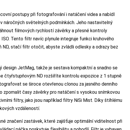
racovní postupy při fotografování i natáčení videa a nabídl
 i v náročných světelných podmínkách. Jeho nastavitelný
áhnout filmových rychlostí závěrky a přesné kontroly
SO. Tento filtr navíc plynule integruje funkci kruhového
ND, stačí filtr otočit, abyste zvládli odlesky a odrazy bez
nký design JetMag, takže je sestava kompaktní a snadno se
 se čtyřstupňovým ND rozšíříte kontrolu expozice z 1 stupně
tografovat se široce otevřenou clonou za jasného denního
bo zpomalit časy závěrky pro natáčení s vysokou snímkovou
ími filtry, jako jsou například filtry NiSi Mist. Díky štíhlému
skových vzdáleností.
né značení zastávek, které zajišťuje optimální viditelnost při
ládací páčka poskytuje flexibilitu a pohodlí. Filtr je vybaven