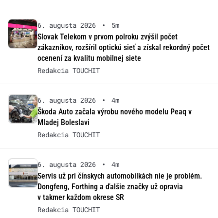
6. augusta 2026
•
5m
Slovak Telekom v prvom polroku zvýšil počet
zákazníkov, rozšíril optickú sieť a získal rekordný počet
ocenení za kvalitu mobilnej siete
Redakcia TOUCHIT
6. augusta 2026
•
4m
Škoda Auto začala výrobu nového modelu Peaq v
Mladej Boleslavi
Redakcia TOUCHIT
6. augusta 2026
•
4m
Servis už pri čínskych automobilkách nie je problém.
Dongfeng, Forthing a ďalšie značky už opravia
v takmer každom okrese SR
Redakcia TOUCHIT