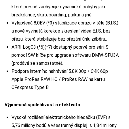
které přesně zachycuje dynamické pohyby jako
breakdance, skateboarding, parkur a jiné.
Vylepšená 8,0EV (*3) stabilizace obrazu v těle (B.I.S.)
a nově vyvinutá korekce zkreslení videa E.I.S. bez
ořezu, která stabilizuje bez ořezání úhlu záběru..
ARRI LogC3 (*6)(*7) dostupný poprvé pro sérii S
pomocí SW klíče pro upgrade softwaru DMW-SFU3A
(prodává se samostatně).
Podpora interního nahrávání 5.8K 30p / C4K 60p
Apple ProRes RAW HQ / ProRes RAW na kartu
CFexpress Type B.
Výjimečná spolehlivost a efektivita
Vysoké rozlišení elektronického hledáčku (EVF) s
5,76 miliony bodů a všestranný displej s 1,84 miliony