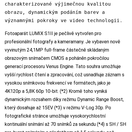
charakterizované výjimečnou kvalitou
obrazu, dynamickým podáním barev a
významnými pokroky ve video technologii.
Fotoaparát LUMIX S1II je pečlivě vytvořen pro
profesionální fotografy a kameramany. Je vybaven nově
vyvinutým 24,1MP full-frame částečně skládaným
obrazovým snímačem CMOS a poháněn pokročilou
generací procesoru Venus Engine. Tato souhra umožňuje
vyšší rychlost čtení a zpracování, což usnadňuje záznam s
vysokou snímkovou frekvencí ve formátech, jako je
4K120p a 5,8K 60p 10-bit. (*2) Kromě toho vyniká
dynamickým rozsahem díky režimu Dynamic Range Boost,
který dosahuje až 15EV (*3) v režimu V-Log 30p. Po
fotografické stránce umožňuje vysokorychlostní
kontinuální snímání až 70 snímků za sekundu (*4) s SH / SH