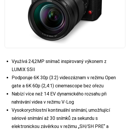
Využívá 24,2MP snímač inspirovaný výkonem z
LUMIX S5II
Podporuje 6K 30p (3:2) videozáznam v režimu Open
gate a 6K 60p (2,4:1) cinemascope bez ořezu
Nabízí více než 14 EV dynamického rozsahu při
nahrávání videa v režimu V-Log
Vysokorychlostní kontinuální snímání, umožňující
sériové snímání až 30 snímků za sekundu s
elektronickou závěrkou v režimu „SH/SH PRE“ a