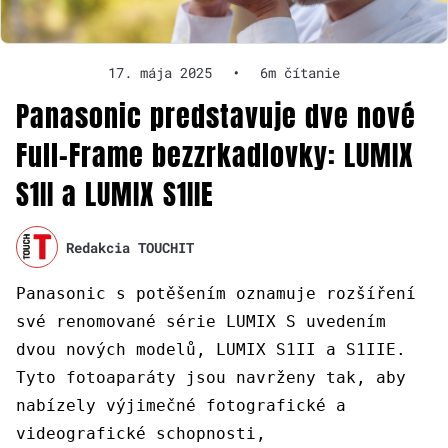
17. mája 2025
•
6m čítanie
Panasonic predstavuje dve nové
Full-Frame bezzrkadlovky: LUMIX
S1II a LUMIX S1IIE
Redakcia TOUCHIT
Panasonic s potěšením oznamuje rozšíření
své renomované série LUMIX S uvedením
dvou nových modelů, LUMIX S1II a S1IIE.
Tyto fotoaparáty jsou navrženy tak, aby
nabízely výjimečné fotografické a
videografické schopnosti,