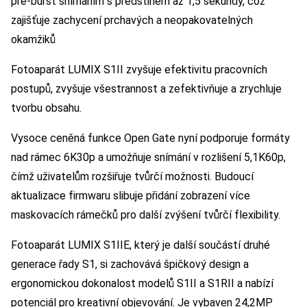
pre-burst snímáním s předstihem až 1,5 sekundy, což
zajišťuje zachycení prchavých a neopakovatelných
okamžiků
Fotoaparát LUMIX S1II zvyšuje efektivitu pracovních
postupů, zvyšuje všestrannost a zefektivňuje a zrychluje
tvorbu obsahu.
Vysoce ceněná funkce Open Gate nyní podporuje formáty
nad rámec 6K30p a umožňuje snímání v rozlišení 5,1K60p,
čímž uživatelům rozšiřuje tvůrčí možnosti. Budoucí
aktualizace firmwaru slibuje přidání zobrazení více
maskovacích rámečků pro další zvýšení tvůrčí flexibility.
Fotoaparát LUMIX S1IIE, který je další součástí druhé
generace řady S1, si zachovává špičkový design a
ergonomickou dokonalost modelů S1II a S1RII a nabízí
potenciál pro kreativní objevování. Je vybaven 24,2MP