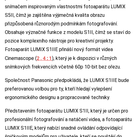
snímačem inspirovaným vlastnostmi fotoaparátu LUMIX
S5II, čímž je zajištěna výjimečná kvalita obrazu
přizpůsobená různorodým podmínkám fotografování.
Obsahuje význačné funkce z modelu S1II, čímž se staví do
pozice komplexního nástroje pro kreativní projekty.
Fotoaparát LUMIX S1IIE přináší nový formát videa
2,4:1
Cinemascope (
), který je k dispozici v různých
snímkových frekvencích včetně 60p 10-bit bez ořezu.
Společnost Panasonic předpokládá, že LUMIX S1IIE bude
preferovanou volbou pro ty, kteří hledají vylepšení
ergonomického designu a propracované techniky.
Představením fotoaparátu LUMIX S1II, který je určen pro
profesionální fotografování a natáčení videa, a fotoaparátu
LUMIX S1IIE, který nabízí snadné ovládání odpovídající
špičkovým modelům pro uživatele, kteří se pouštějí do