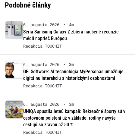
Podobné články
6. augusta 2026
•
4m
Séria Samsung Galaxy Z zbiera nadšené recenzie
médií naprieč Európou
Redakcia TOUCHIT
6. augusta 2026
•
3m
GFI Software: AI technológia MyPersonas umožňuje
digitálnu interakciu s historickými osobnosťami
Redakcia TOUCHIT
6. augusta 2026
•
3m
UNIQA spustila letnú kampaň: Rekreačné športy sú v
cestovnom poistení už v základe, rodiny navyše
cestujú so zľavou až 50 %
Redakcia TOUCHIT