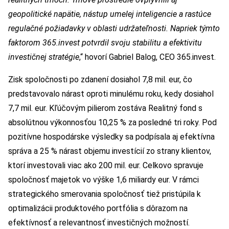
geopolitické napätie, nástup umelej inteligencie a rastúce
regulačné požiadavky v oblasti udržateľnosti. Napriek týmto
faktorom 365.invest potvrdil svoju stabilitu a efektivitu
investičnej stratégie
,“ hovorí Gabriel Balog, CEO 365.invest.
Zisk spoločnosti po zdanení dosiahol 7,8 mil. eur, čo
predstavovalo nárast oproti minulému roku, kedy dosiahol
7,7 mil. eur. Kľúčovým pilierom zostáva Realitný fond s
absolútnou výkonnosťou 10,25 % za posledné tri roky. Pod
pozitívne hospodárske výsledky sa podpísala aj efektívna
správa a 25 % nárast objemu investícií zo strany klientov,
ktorí investovali viac ako 200 mil. eur. Celkovo spravuje
spoločnosť majetok vo výške 1,6 miliardy eur. V rámci
strategického smerovania spoločnosť tiež pristúpila k
optimalizácii produktového portfólia s dôrazom na
efektívnosť a relevantnosť investičných možností.