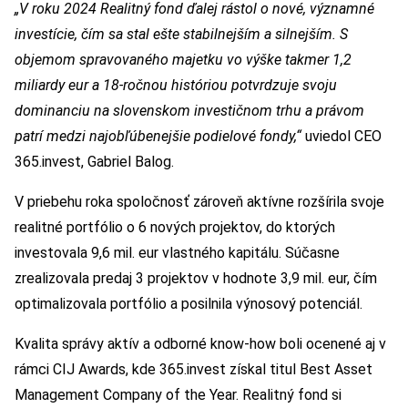
„V roku 2024 Realitný fond ďalej rástol o nové, významné
investície, čím sa stal ešte stabilnejším a silnejším. S
objemom spravovaného majetku vo výške takmer 1,2
miliardy eur a 18-ročnou históriou potvrdzuje svoju
dominanciu na slovenskom investičnom trhu a právom
patrí medzi najobľúbenejšie podielové fondy,“
uviedol CEO
365.invest, Gabriel Balog.
V priebehu roka spoločnosť zároveň aktívne rozšírila svoje
realitné portfólio o 6 nových projektov, do ktorých
investovala 9,6 mil. eur vlastného kapitálu. Súčasne
zrealizovala predaj 3 projektov v hodnote 3,9 mil. eur, čím
optimalizovala portfólio a posilnila výnosový potenciál.
Kvalita správy aktív a odborné know-how boli ocenené aj v
rámci CIJ Awards, kde 365.invest získal titul Best Asset
Management Company of the Year. Realitný fond si