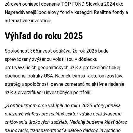
zároveň odniesol ocenenie TOP FOND Slovakia 2024 ako
Najpredávanejší podielový fond v kategórii Realitné fondy a
alternatívne investície.
Výhľad do roku 2025
Spoločnosť 365.invest očakáva, že rok 2025 bude
sprevádzaný zvýšenou volatilitou v dôsledku
pretrvávajúcich geopolitických rizík a protekcionistickej
obchodnej politiky USA. Napriek týmto faktorom zostáva
stratégia spoločnosti pevne zameraná na aktívne riadenie
rizík a diverzifikáciu investičných portfólií.
„S optimizmom sme vstúpili do roku 2025, ktorý prináša
priaznivé výhľady pre realitný sektor vďaka očakávanému
znižovaniu úrokových sadzieb. Naďalej budeme klásť dôraz
na inovácie, transparentnosť a dátovo riadené investičné