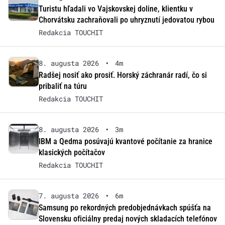
Turistu hľadali vo Vajskovskej doline, klientku v
Chorvátsku zachraňovali po uhryznutí jedovatou rybou
Redakcia TOUCHIT
8. augusta 2026
•
4m
Radšej nosiť ako prosiť. Horský záchranár radí, čo si
pribaliť na túru
Redakcia TOUCHIT
8. augusta 2026
•
3m
IBM a Qedma posúvajú kvantové počítanie za hranice
klasických počítačov
Redakcia TOUCHIT
7. augusta 2026
•
6m
Samsung po rekordných predobjednávkach spúšťa na
Slovensku oficiálny predaj nových skladacích telefónov