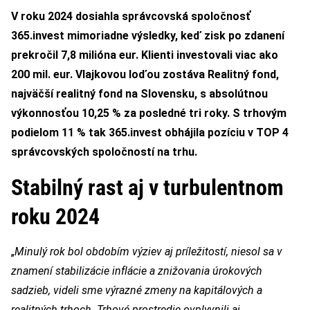
V roku 2024 dosiahla správcovská spoločnosť
365.invest mimoriadne výsledky, keď zisk po zdanení
prekročil 7,8 milióna eur. Klienti investovali viac ako
200 mil. eur. Vlajkovou loďou zostáva Realitný fond,
najväčší realitný fond na Slovensku, s absolútnou
výkonnosťou 10,25 % za posledné tri roky. S trhovým
podielom 11 % tak 365.invest obhájila pozíciu v TOP 4
správcovských spoločností na trhu.
Stabilný rast aj v turbulentnom
roku 2024
„
Minulý rok bol obdobím výziev aj príležitostí, niesol sa v
znamení stabilizácie inflácie a znižovania úrokových
sadzieb, videli sme výrazné zmeny na kapitálových a
realitných trhoch. Trhové prostredie ovplyvnili aj