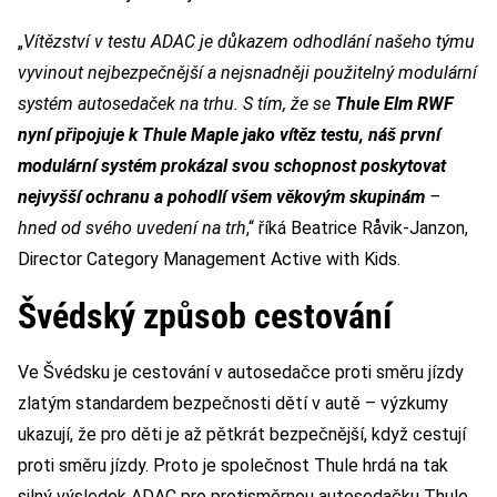
„
Vítězství v testu ADAC je důkazem odhodlání našeho týmu
vyvinout nejbezpečnější a nejsnadněji použitelný modulární
systém autosedaček na trhu. S tím, že se
Thule Elm RWF
nyní připojuje k Thule Maple jako vítěz testu, náš první
modulární systém prokázal svou schopnost poskytovat
nejvyšší ochranu a pohodlí všem věkovým skupinám
–
hned od svého uvedení na trh
,“ říká Beatrice Råvik-Janzon,
Director Category Management Active with Kids.
Švédský způsob cestování
Ve Švédsku je cestování v autosedačce proti směru jízdy
zlatým standardem bezpečnosti dětí v autě – výzkumy
ukazují, že pro děti je až pětkrát bezpečnější, když cestují
proti směru jízdy. Proto je společnost Thule hrdá na tak
silný výsledek ADAC pro protisměrnou autosedačku Thule