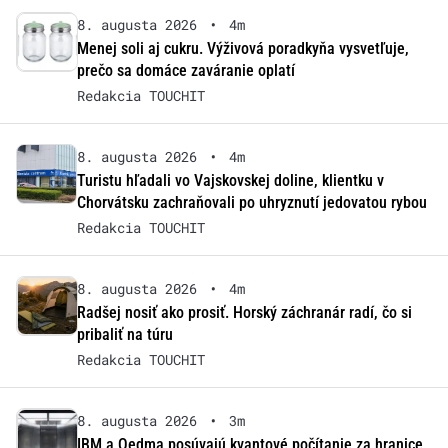
8. augusta 2026
•
4m
Menej soli aj cukru. Výživová poradkyňa vysvetľuje,
prečo sa domáce zaváranie oplatí
Redakcia TOUCHIT
8. augusta 2026
•
4m
Turistu hľadali vo Vajskovskej doline, klientku v
Chorvátsku zachraňovali po uhryznutí jedovatou rybou
Redakcia TOUCHIT
8. augusta 2026
•
4m
Radšej nosiť ako prosiť. Horský záchranár radí, čo si
pribaliť na túru
Redakcia TOUCHIT
8. augusta 2026
•
3m
IBM a Qedma posúvajú kvantové počítanie za hranice