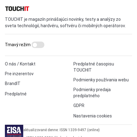
TOUCHIT je magazín prinášajúci novinky, testy a analýzy zo
sveta technológií, hardvéru, softvéru či mobilných operátorov.
Tmavý režim
O nás / Kontakt
Predplatné časopisu
TOUCHIT
Pre inzerentov
Podmienky používania webu
BrandIT
Podmienky predaja
Predplatné
predplatného
GDPR
Nastavenia cookies
aktualizované denne: ISSN 1339-9497 (online)