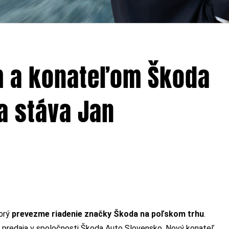
m a konateľom Škoda
a stáva Jan
torý
prevezme riadenie značky Škoda na poľskom trhu
.
 predaja v spoločnosti Škoda Auto Slovensko. Nový konateľ