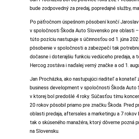
bude zodpovedný za predaj, popredajné služby, m
Po päťročnom úspešnom pôsobení končí Jaroslav He
v spoločnosti Škoda Auto Slovensko pre oblasti –
túto pozíciu nastupuje s účinnosťou od 1. júna 20
pôsobenie v spoločnosti a zabezpečí tak potrebnú
dočasne i doterajšiu funkciu vedúceho predaja, a
Hercog zostáva i naďalej verný značke a od 1. aug
Jan Procházka, ako nastupujúci riaditeľ a konateľ
business development v spoločnosti Škoda Auto S
v ktorej bol predošlé 4 roky. Súčasťou tímu konce
20 rokov pôsobil priamo pre značku Škoda. Pred 
oblasti predaja, aftersales a marketingu a 7 rokov
tak o skúseného manažéra, ktorý dôverne pozná p
na Slovensku.