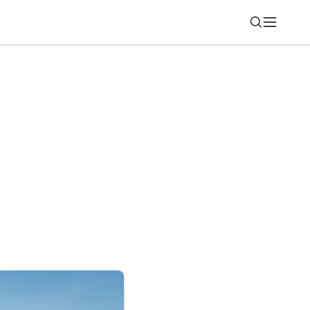
Nájsť
e komfort a komplikuje vlakovú dopravu.
hranu cestujúcich a zamestnancov