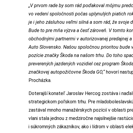
„V prvom rade by som rád poďakoval môjmu predc
vo vedení spoločnosti
počas uplynulých piatich ro
je i jeho zásluhou veľmi silná a som rád, že svoje 
Bude to pre mňa výzva a česť zároveň. V tomto ko
obchodnými partnermi v autorizovanej predajnej a
Auto Slovensko. Našou spoločnou prioritou bude v
pozície značky Škoda na našom trhu. Do toho spadaj
preverených jazdených vozidiel cez program Škod
značkovej autopožičovne Škoda GO,“
hovorí nastu
Procházka.
Doterajší konateľ Jaroslav Hercog zostáva i naďa
strategickom poľskom trhu. Pre mladoboleslavskú 
zastával mnoho manažérskych pozícií v oblasti pr
vlani stala jednou z medziročne najsilnejšie rastú
i súkromných zákazníkov, ako i lídrom v oblasti ele