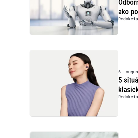
Odborn
ako po
Redakcia
6. augus
5 situ
klasic
Redakcia