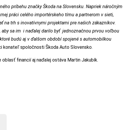
šného príbehu značky Škoda na Slovensku. Napriek náročným
nej práci celého import
érskeho tímu a partnerom v sieti,
ať na trh s inovatívnymi projektami pre našich zákazníkov.
, aby sa im i naďalej darilo byť jednoznačnou prvou voľbou
, ktoré budú aj v ďalšom období spojené s automobilkou
ci konateľ spoločnosti Škoda Auto Slovensko.
blasť financií aj naďalej ostáva Martin Jakubík.