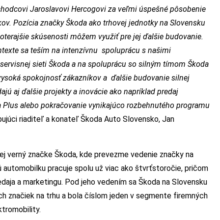
hodcovi Jaroslavovi Hercogovi za veľmi úspešné pôsobenie
kov. Pozícia značky Škoda ako trhovej jednotky na Slovensku
doterajšie skúsenosti môžem využiť pre jej ďalšie budovanie.
ntexte sa teším na intenzívnu spoluprácu s našimi
 servisnej sieti Škoda a na spoluprácu so silným tímom Škoda
ysoká spokojnosť zákazníkov a ďalšie budovanie silnej
ú aj ďalšie projekty a inovácie ako napríklad predaj
a Plus alebo pokračovanie vynikajúco rozbehnutého programu
pujúci riaditeľ a konateľ Škoda Auto Slovensko, Jan
lej verný značke Škoda, kde prevezme vedenie značky na
automobilku pracuje spolu už viac ako štvrťstoročie, pričom
edaja a marketingu. Pod jeho vedením sa Škoda na Slovensku
cich značiek na trhu a bola číslom jeden v segmente firemných
ktromobility.