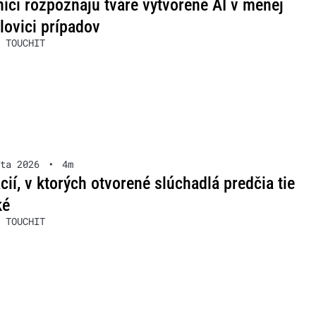
íci rozpoznajú tváre vytvorené AI v menej
lovici prípadov
 TOUCHIT
ta 2026
•
4m
ácií, v ktorých otvorené slúchadlá predčia tie
ké
 TOUCHIT