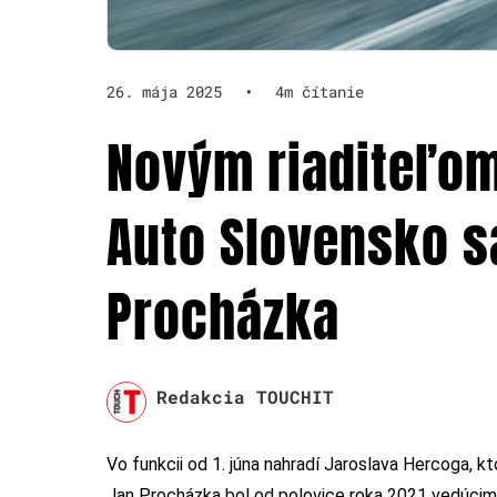
26. mája 2025
•
4m čítanie
Novým riaditeľo
Auto Slovensko s
Procházka
Redakcia TOUCHIT
Vo funkcii od 1. júna nahradí Jaroslava Hercoga, k
Jan Procházka bol od polovice roka 2021 vedúcim