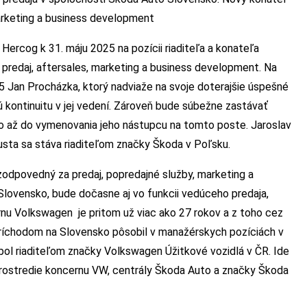
arketing a business development
rcog k 31. máju 2025 na pozícii riaditeľa a konateľa
 predaj, aftersales, marketing a business development. Na
25 Jan Procházka, ktorý nadviaže na svoje doterajšie úspešné
 kontinuitu v jej vedení. Zároveň bude súbežne zastávať
 to až do vymenovania jeho nástupcu na tomto poste. Jaroslav
usta sa stáva riaditeľom značky Škoda v Poľsku.
 zodpovedný za predaj, popredajné služby, marketing a
lovensko, bude dočasne aj vo funkcii vedúceho predaja,
rnu Volkswagen je pritom už viac ako 27 rokov a z toho cez
príchodom na Slovensko pôsobil v manažérskych pozíciách v
 bol riaditeľom značky Volkswagen Úžitkové vozidlá v ČR. Ide
rostredie koncernu VW, centrály Škoda Auto a značky Škoda