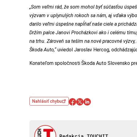
„Som veľmi rád, že som mohol byť súčasťou úspe
výzvam v uplynulých rokoch sa nám, aj vďaka výbor
darilo veľmi úspešne napĺňať naše ciele a prichádz
Držím palce Janovi Procházkovi ako i celému tímu
na trhu. Zároveň sa teším na nové pracovné výzvy
Škoda Auto,“
uviedol Jaroslav Hercog, odchádzajú
Konateľom spoločnosti Škoda Auto Slovensko pre o
Nahlásiť chybu
Redakcia TOUCHIT