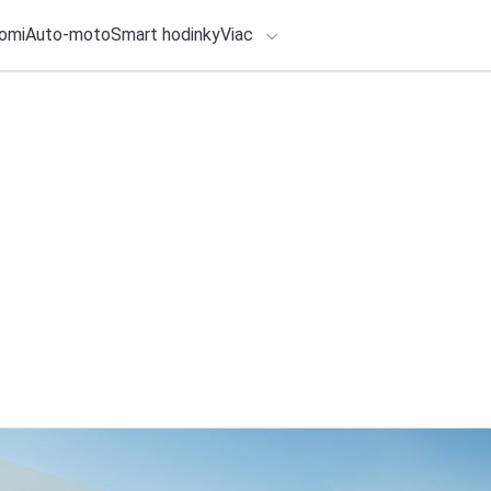
omi
Auto-moto
Smart hodinky
Viac
HLO BY VÁS ZAUJÍMAŤ
1. augusta 2026
•
3m
lačové správy
Vandalizmus znižuj
ADÁVANIA
ZSSK posilňuje oc
Redakcia TOUCHIT
Zadajte frázu pre vyhľadanie