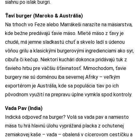
siahnu po islak burgri.
Ťaví burger (Maroko & Austrália)
Na trhoch vo Feze alebo Marrákeši narazíte na mäsiarstva,
kde bežne predávajú ťavie mäso. Mleté mäso z ťavy je
chudé, má jemne sladkastú chuť a skvelo ladí s údenou
vôňou grilu a klasickými burgerovými ingredienciami ako syr,
cibuľa či kečup. Niektorí kuchári dokonca pridávajú tuk z
ťavieho hrbu pre väčšiu šťavnatosť. Mimochodom, ťavie
burgery nie sú doménou iba severnej Afriky – veľkým
exportérom je Austrália, kde sa populácia tiav po ich
pôvodnom využití na prepravu úplne vymkla spod kontroly.
Vada Pav (India)
Indická odpoveď na burger? Volá sa vada pav a namiesto
mäsa tu hrá hlavnú úlohu vyprážaná placka z ochutenej
zemiakovej kaše – vada – obalená v cícerovom cestíčku a