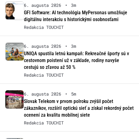
6. augusta 2026
•
3m
GFI Software: AI technológia MyPersonas umožňuje
digitálnu interakciu s historickými osobnosťami
Redakcia TOUCHIT
6. augusta 2026
•
3m
UNIQA spustila letnú kampaň: Rekreačné športy sú v
cestovnom poistení už v základe, rodiny navyše
cestujú so zľavou až 50 %
Redakcia TOUCHIT
6. augusta 2026
•
5m
Slovak Telekom v prvom polroku zvýšil počet
zákazníkov, rozšíril optickú sieť a získal rekordný počet
ocenení za kvalitu mobilnej siete
Redakcia TOUCHIT