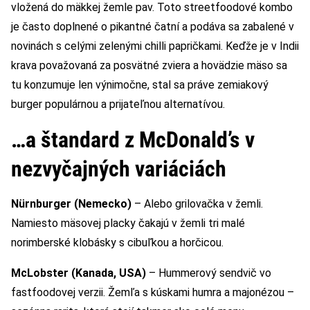
vložená do mäkkej žemle pav. Toto streetfoodové kombo
je často doplnené o pikantné čatní a podáva sa zabalené v
novinách s celými zelenými chilli papričkami. Keďže je v Indii
krava považovaná za posvätné zviera a hovädzie mäso sa
tu konzumuje len výnimočne, stal sa práve zemiakový
burger populárnou a prijateľnou alternatívou.
…a štandard z McDonald’s v
nezvyčajných variáciách
Nürnburger (Nemecko)
– Alebo grilovačka v žemli.
Namiesto mäsovej placky čakajú v žemli tri malé
norimberské klobásky s cibuľkou a horčicou.
McLobster (Kanada, USA)
– Hummerový sendvič vo
fastfoodovej verzii. Žemľa s kúskami humra a majonézou –