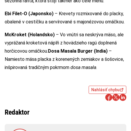
sezónna rarita, ktorá stojí takmer ako celé menu.
Ebi Filet-O (Japonsko)
– Krevety rozmixované do placky,
obalené v cestíčku a servírované s majonézovou omáčkou.
McKroket (Holandsko)
– Vo vnútri sa neskrýva mäso, ale
vyprážaná kroketová náplň z hovädzieho ragú doplnená
horčicovou omáčkou.
Dosa Masala Burger (India)
–
Namiesto mäsa placka z korenených zemiakov a šošovice,
inšpirovaná tradičným pokrmom
dosa masala
.
Nahlásiť chybu
Redaktor