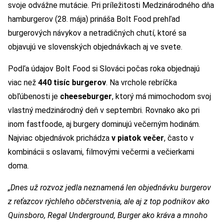
svoje odvážne mutácie. Pri príležitosti Medzinárodného dňa
hamburgerov (28. mája) prináša Bolt Food prehľad
burgerových návykov a netradičných chutí, ktoré sa
objavujú ve slovenských objednávkach aj ve svete.
Podľa údajov Bolt Food si Slováci počas roka objednajú
viac než
440 tisíc burgerov
. Na vrchole rebríčka
obľúbenosti je
cheeseburger
, ktorý má mimochodom svoj
vlastný medzinárodný deň v septembri. Rovnako ako pri
inom fastfoode, aj burgery dominujú večerným hodinám.
Najviac objednávok prichádza
v piatok večer
, často v
kombinácii s oslavami, filmovými večermi a večierkami
doma.
„Dnes už rozvoz jedla neznamená len objednávku burgerov
z reťazcov rýchleho občerstvenia, ale aj z top podnikov ako
Quinsboro, Regal Underground, Burger ako kráva a mnoho