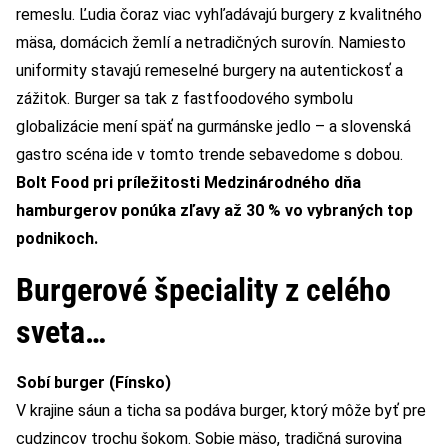
remeslu. Ľudia čoraz viac vyhľadávajú burgery z kvalitného
mäsa, domácich žemlí a netradičných surovín. Namiesto
uniformity stavajú remeselné burgery na autentickosť a
zážitok. Burger sa tak z fastfoodového symbolu
globalizácie mení späť na gurmánske jedlo – a slovenská
gastro scéna ide v tomto trende sebavedome s dobou.
Bolt Food pri príležitosti Medzinárodného dňa
hamburgerov ponúka zľavy až 30 % vo vybraných top
podnikoch.
Burgerové špeciality z celého
sveta…
Sobí burger (Fínsko)
V krajine sáun a ticha sa podáva burger, ktorý môže byť pre
cudzincov trochu šokom. Sobie mäso, tradičná surovina