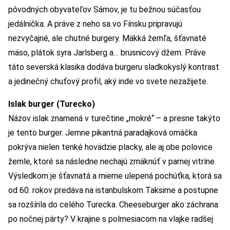
pôvodných obyvateľov Sámov, je tu bežnou súčasťou
jedálnička. A práve z neho sa vo Fínsku pripravujú
nezvyčajné, ale chutné burgery. Mäkká žemľa, šťavnaté
mäso, plátok syra Jarlsberg a… brusnicový džem. Práve
táto severská klasika dodáva burgeru sladkokyslý kontrast
a jedinečný chuťový profil, aký inde vo svete nezažijete.
Islak burger (Turecko)
Názov islak znamená v turečtine „mokré“ – a presne takýto
je tento burger. Jemne pikantná paradajková omáčka
pokrýva nielen tenké hovädzie placky, ale aj obe polovice
žemle, ktoré sa následne nechajú zmäknúť v parnej vitríne.
Výsledkom je šťavnatá a mierne ulepená pochúťka, ktorá sa
od 60. rokov predáva na istanbulskom Taksime a postupne
sa rozšírila do celého Turecka. Cheeseburger ako záchrana
po nočnej párty? V krajine s polmesiacom na vlajke radšej