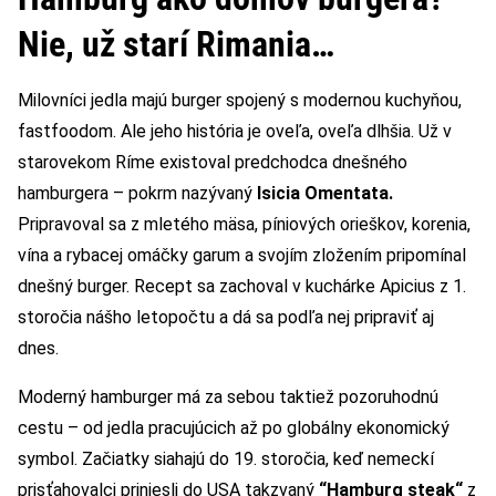
Nie, už starí Rimania…
Milovníci jedla majú burger spojený s modernou kuchyňou,
fastfoodom. Ale jeho história je oveľa, oveľa dlhšia. Už v
starovekom Ríme existoval predchodca dnešného
hamburgera – pokrm nazývaný
Isicia Omentata.
Pripravoval sa z mletého mäsa, píniových orieškov, korenia,
vína a rybacej omáčky garum a svojím zložením pripomínal
dnešný burger. Recept sa zachoval v kuchárke Apicius z 1.
storočia nášho letopočtu a dá sa podľa nej pripraviť aj
dnes.
Moderný hamburger má za sebou taktiež pozoruhodnú
cestu – od jedla pracujúcich až po globálny ekonomický
symbol. Začiatky siahajú do 19. storočia, keď nemeckí
prisťahovalci priniesli do USA takzvaný
“Hamburg steak“
z