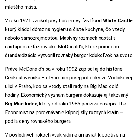
mletého mäsa.
V roku 1921 vznikol prvý burgerový fastfood
White Castle
,
ktorý kládol dôraz na hygienu a čisté kuchyne, čo vtedy
nebolo samozrejmosťou. Masívny rozmach nastal s
nástupom reťazcov ako McDonald’s, ktoré pomocou
štandardizácie vytvorili rovnaký burger kdekoľvek na svete.
Práve McDonald’s sa v roku 1992 zapísal aj do histórie
Československa – otvorením prvej pobočky vo Vodičkovej
ulici v Prahe, kde sa vtedy stáli rady na Big Mac celé
hodiny. Ekonomický význam burgera dokazuje aj takzvaný
Big Mac Index
, ktorý od roku 1986 používa časopis The
Economist na porovnávanie kúpnej sily rôznych krajín –
podľa ceny rovnakého burgera.
V posledných rokoch však vidíme aj návrat k poctivému