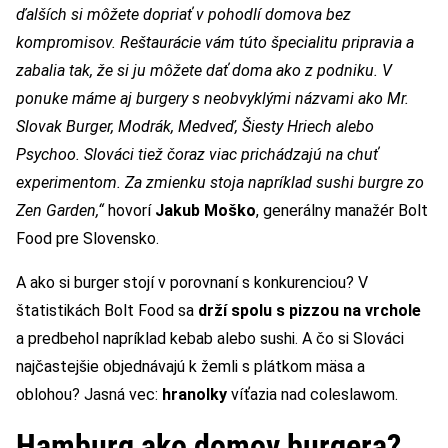
ďalších si môžete dopriať v pohodlí domova bez
kompromisov. Reštaurácie vám túto špecialitu pripravia a
zabalia tak, že si ju môžete dať doma ako z podniku. V
ponuke máme aj burgery s neobvyklými názvami ako Mr.
Slovak Burger, Modrák, Medveď, Šiesty Hriech alebo
Psychoo. Slováci tiež čoraz viac prichádzajú na chuť
experimentom. Za zmienku stoja napríklad sushi burgre zo
Zen Garden,“
hovorí
Jakub Moško
, generálny manažér Bolt
Food pre Slovensko.
A ako si burger stojí v porovnaní s konkurenciou? V
štatistikách Bolt Food sa
drží spolu s pizzou na vrchole
a predbehol napríklad kebab alebo sushi. A čo si Slováci
najčastejšie objednávajú k žemli s plátkom mäsa a
oblohou? Jasná vec:
hranolky
víťazia nad coleslawom.
Hamburg ako domov burgera?