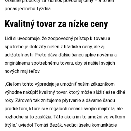
kvalitné produkty za zlomok pôvodnej ceny – a to len
počas jediného týždňa.
Kvalitný tovar za nízke ceny
Lidl si uvedomuje, že zodpovedný prístup k tovaru a
spotrebe je dôležitý nielen z hľadiska ceny, ale aj
udržateľnosti. Preto dáva ďalšiu šancu úplne novému a
originálnemu spotrebnému tovaru, aby si našiel svojich
nových majiteľov.
„Cieľom tohto výpredaja je umožniť našim zákazníkom
výhodne nakúpiť kvalitný tovar, ktorý môže slúžiť ešte dlhé
roky. Zároveň tak znižujeme plytvanie a dávame šancu
produktom, ktoré si v regáloch nenašli svojho majiteľa, ale
rozhodne si to zaslúžia. Táto akcia im to umožní vo veľkom
štýle,“ uviedol Tomáš Bezák, vedúci úseku komunikácie