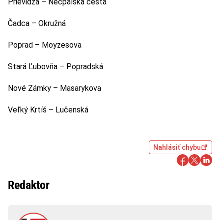
Prievidza – Necpálska cesta
Čadca – Okružná
Poprad – Moyzesova
Stará Ľubovňa – Popradská
Nové Zámky – Masarykova
Veľký Krtíš – Lučenská
Nahlásiť chybu
Redaktor