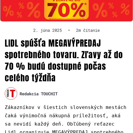
2. júna 2025
•
2m čítanie
LIDL spúšťa MEGAVÝPREDAJ
spotrebného tovaru. Zľavy až do
70 % budú dostupné počas
celého týždňa
Redakcia TOUCHIT
Zákazníkov v šiestich slovenských mestách
čaká výnimočná nákupná príležitosť, aká
sa nevidí každý deň. Obľúbený reťazec
Lidl organizuje MEGAVÝPREDAJ spotrebného