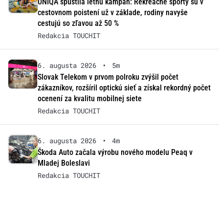
UNIQA spustila letnú kampaň: Rekreačné športy sú v
cestovnom poistení už v základe, rodiny navyše
cestujú so zľavou až 50 %
Redakcia TOUCHIT
6. augusta 2026
•
5m
Slovak Telekom v prvom polroku zvýšil počet
zákazníkov, rozšíril optickú sieť a získal rekordný počet
ocenení za kvalitu mobilnej siete
Redakcia TOUCHIT
6. augusta 2026
•
4m
Škoda Auto začala výrobu nového modelu Peaq v
Mladej Boleslavi
Redakcia TOUCHIT