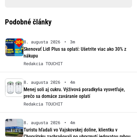
Podobné články
8. augusta 2026
•
3m
Skenovať Lidl Plus sa oplatí: Ušetrite viac ako 30% z
nákupu
Redakcia TOUCHIT
8. augusta 2026
•
4m
Menej soli aj cukru. Výživová poradkyňa vysvetľuje,
prečo sa domáce zaváranie oplatí
Redakcia TOUCHIT
8. augusta 2026
•
4m
Turistu hľadali vo Vajskovskej doline, klientku v
Chorvátsku zachraňovali po uhryznutí jedovatou rybou