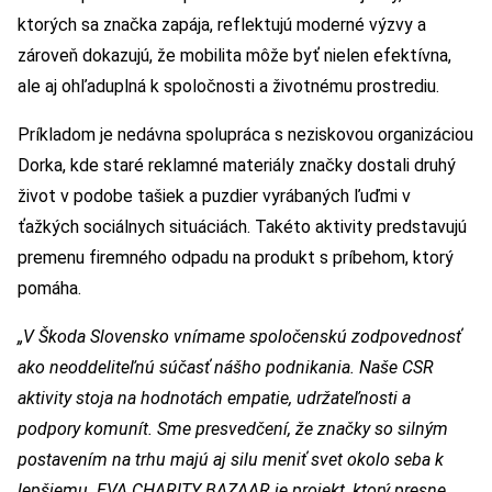
ktorých sa značka zapája, reflektujú moderné výzvy a
zároveň dokazujú, že mobilita môže byť nielen efektívna,
ale aj ohľaduplná k spoločnosti a životnému prostrediu.
Príkladom je nedávna spolupráca s neziskovou organizáciou
Dorka, kde staré reklamné materiály značky dostali druhý
život v podobe tašiek a puzdier vyrábaných ľuďmi v
ťažkých sociálnych situáciách. Takéto aktivity predstavujú
premenu firemného odpadu na produkt s príbehom, ktorý
pomáha.
„V Škoda Slovensko vnímame spoločenskú zodpovednosť
ako neoddeliteľnú súčasť nášho podnikania. Naše CSR
aktivity stoja na hodnotách empatie, udržateľnosti a
podpory komunít. Sme presvedčení, že značky so silným
postavením na trhu majú aj silu meniť svet okolo seba k
lepšiemu. EVA CHARITY BAZAAR je projekt, ktorý presne