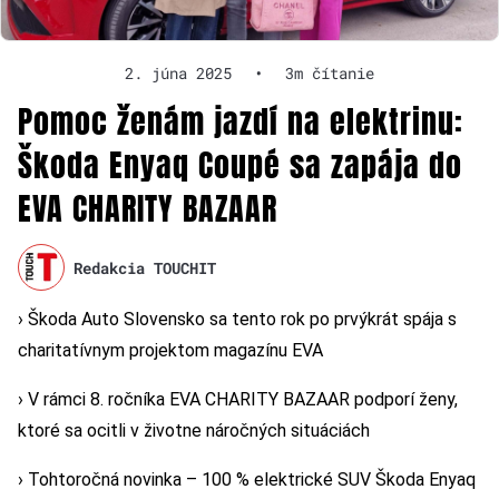
2. júna 2025
•
3m čítanie
Pomoc ženám jazdí na elektrinu:
Škoda Enyaq Coupé sa zapája do
EVA CHARITY BAZAAR
Redakcia TOUCHIT
› Škoda Auto Slovensko sa tento rok po prvýkrát spája s
charitatívnym projektom magazínu EVA
› V rámci 8. ročníka EVA CHARITY BAZAAR podporí ženy,
ktoré sa ocitli v životne náročných situáciách
› Tohtoročná novinka – 100 % elektrické SUV Škoda Enyaq