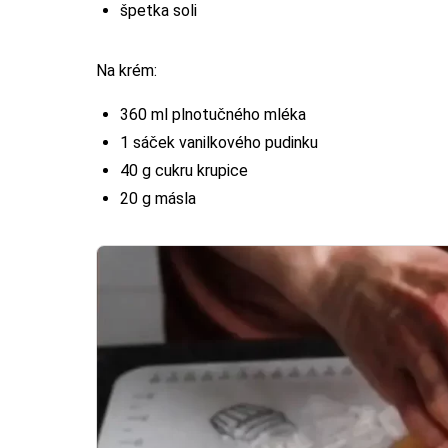
špetka soli
Na krém:
360 ml plnotučného mléka
1 sáček vanilkového pudinku
40 g cukru krupice
20 g másla