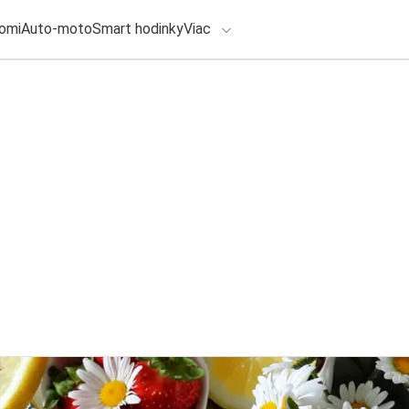
omi
Auto-moto
Smart hodinky
Viac
HLO BY VÁS ZAUJÍMAŤ
lačové správy
1. augusta 2026
•
3m
ADÁVANIA
Škoda Auto podpor
ako oficiálny hlavn
Zadajte frázu pre vyhľadanie
Redakcia TOUCHIT