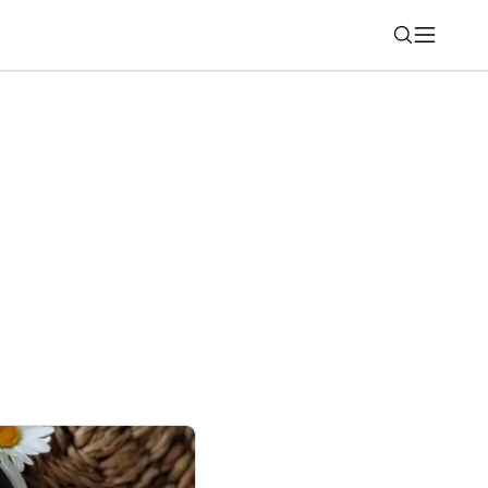
Nájsť
uje Tour de France Femmes avec Zwift
ý partner piaty rok