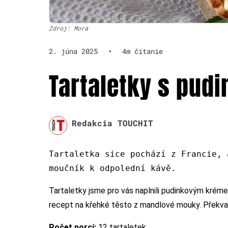
Zdroj: Mora
2. júna 2025
•
4m čítanie
Tartaletky s pu
Redakcia TOUCHIT
Tartaletka sice pochází z Francie, 
moučník k odpolední kávě.
Tartaletky jsme pro vás naplnili pudinkovým kréme
recept na křehké těsto z mandlové mouky. Překvap
Počet porcí:
12 tartaletek