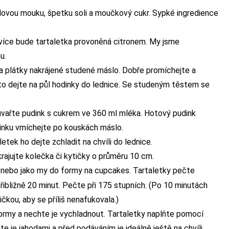
ovou mouku, špetku soli a moučkový cukr. Sypké ingredience
m více bude tartaletka provoněná citronem. My jsme
u.
 na plátky nakrájené studené máslo. Dobře promíchejte a
to dejte na půl hodinky do lednice. Se studeným těstem se
 uvařte pudink s cukrem ve 360 ml mléka. Hotový pudink
dinku vmíchejte po kouskách máslo.
tek ho dejte zchladit na chvíli do lednice.
krajujte kolečka či kytičky o průměru 10 cm.
y nebo jako my do formy na cupcakes. Tartaletky pečte
přibližně 20 minut. Pečte při 175 stupních. (Po 10 minutách
čkou, aby se příliš nenafukovala.)
ormy a nechte je vychladnout. Tartaletky naplňte pomocí
je jahodami a před podáváním je ideálně ještě na chvíli