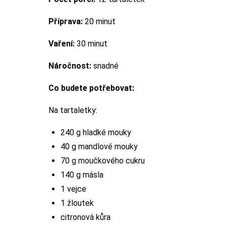
Příprava:
20 minut
Vaření:
30 minut
Náročnost:
snadné
Co budete potřebovat:
Na tartaletky:
240 g hladké mouky
40 g mandlové mouky
70 g moučkového cukru
140 g másla
1 vejce
1 žloutek
citronová kůra