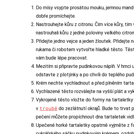
Do mísy vsypte prosátou mouku, jemnou mandl
dobře promíchejte.
Nastrouhejte kůru z citronu. Čím více kůry, tí
nastrouhali kůru z jedné poloviny velkého citron
Přidejte jedno vejce a jeden žloutek. Přidejte
rukama či robotem vytvořte hladké těsto. Těs
vám bude lépe pracovat.
Mezitím si připravte pudinkovou náplň. V hrnci
odstavte z plotýnky a po chvíli do teplého pu
Krém nechte vychladnout a před plněním tartale
Vychlazené těsto rozválejte na vyšší plát a vy
Vykrojené těsto vložte do formy na tartaletk
troubě
v
do zezlátnutí okrajů. Bude to trvat 
pečení můžete propíchnout dna tartaletek vidli
Upečené horké tartaletky opatrně vyjměte z f
cukrářského sáčku pudinkovým krémem, ozdobte 