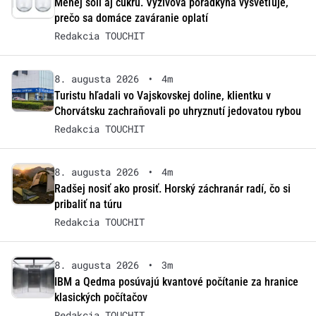
Menej soli aj cukru. Výživová poradkyňa vysvetľuje,
prečo sa domáce zaváranie oplatí
Redakcia TOUCHIT
8. augusta 2026
•
4m
Turistu hľadali vo Vajskovskej doline, klientku v
Chorvátsku zachraňovali po uhryznutí jedovatou rybou
Redakcia TOUCHIT
8. augusta 2026
•
4m
Radšej nosiť ako prosiť. Horský záchranár radí, čo si
pribaliť na túru
Redakcia TOUCHIT
8. augusta 2026
•
3m
IBM a Qedma posúvajú kvantové počítanie za hranice
klasických počítačov
Redakcia TOUCHIT