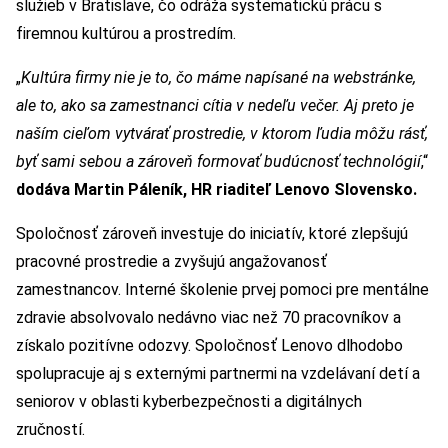
služieb v Bratislave, čo odráža systematickú prácu s
firemnou kultúrou a prostredím.
„
Kultúra firmy nie je to, čo máme napísané na webstránke,
ale to, ako sa zamestnanci cítia v nedeľu večer. Aj preto je
naším cieľom vytvárať prostredie, v ktorom ľudia môžu rásť,
byť sami sebou a zároveň formovať budúcnosť technológií
,“
dodáva Martin Páleník, HR riaditeľ Lenovo Slovensko.
Spoločnosť zároveň investuje do iniciatív, ktoré zlepšujú
pracovné prostredie a zvyšujú angažovanosť
zamestnancov. Interné školenie prvej pomoci pre mentálne
zdravie absolvovalo nedávno viac než 70 pracovníkov a
získalo pozitívne odozvy. Spoločnosť Lenovo dlhodobo
spolupracuje aj s externými partnermi na vzdelávaní detí a
seniorov v oblasti kyberbezpečnosti a digitálnych
zručností.