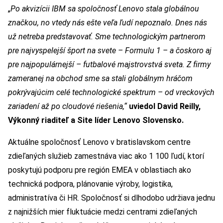
„
Po akvizícii IBM sa spoločnosť Lenovo stala globálnou
značkou, no vtedy nás ešte veľa ľudí nepoznalo. Dnes nás
už netreba predstavovať. Sme technologickým partnerom
pre najvyspelejší šport na svete – Formulu 1 – a čoskoro aj
pre najpopulárnejší – futbalové majstrovstvá sveta. Z firmy
zameranej na obchod sme sa stali globálnym hráčom
pokrývajúcim celé technologické spektrum – od vreckových
zariadení až po cloudové riešenia,“
uviedol David Reilly,
Výkonný riaditeľ a Site líder Lenovo Slovensko.
Aktuálne spoločnosť Lenovo v bratislavskom centre
zdieľaných služieb zamestnáva viac ako 1 100 ľudí, ktorí
poskytujú podporu pre región EMEA v oblastiach ako
technická podpora, plánovanie výroby, logistika,
administratíva či HR. Spoločnosť si dlhodobo udržiava jednu
z najnižších mier fluktuácie medzi centrami zdieľaných