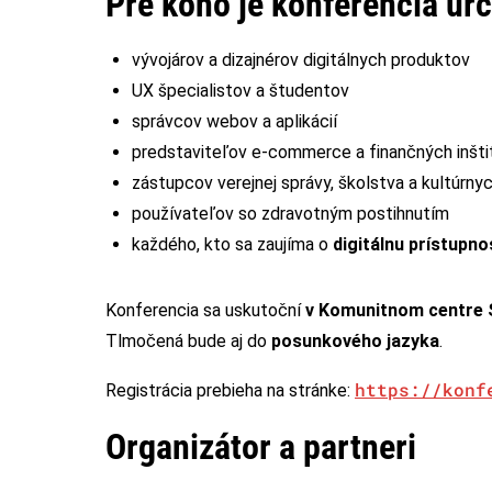
Pre koho je konferencia ur
vývojárov a dizajnérov digitálnych produktov
UX špecialistov a študentov
správcov webov a aplikácií
predstaviteľov e-commerce a finančných inštit
zástupcov verejnej správy, školstva a kultúrnych
používateľov so zdravotným postihnutím
každého, kto sa zaujíma o
digitálnu prístupno
Konferencia sa uskutoční
v Komunitnom centre S
Tlmočená bude aj do
posunkového jazyka
.
https://konf
Registrácia prebieha na stránke:
Organizátor a partneri