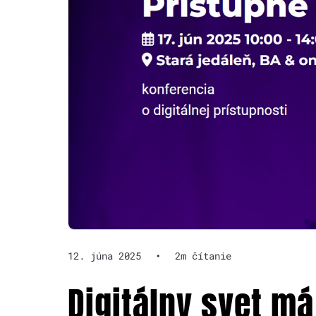
12. júna 2025
•
2m čítanie
Digitálny svet má