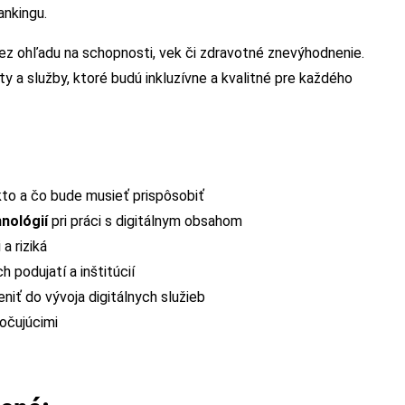
ankingu.
bez ohľadu na schopnosti, vek či zdravotné znevýhodnenie.
y a služby, ktoré budú inkluzívne a kvalitné pre každého
to a čo bude musieť prispôsobiť
nológií
pri práci s digitálnym obsahom
a riziká
 podujatí a inštitúcií
eniť do vývoja digitálnych služieb
očujúcimi