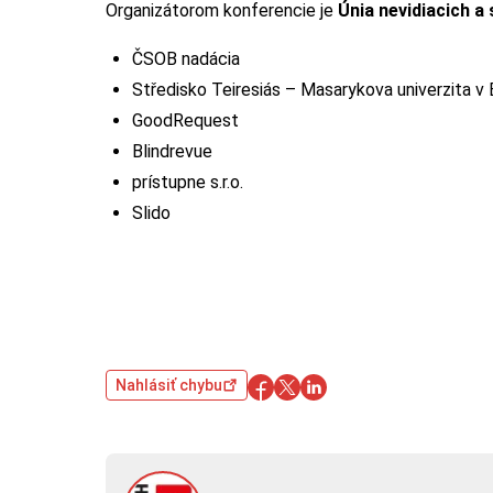
Organizátorom konferencie je
Únia nevidiacich a
ČSOB nadácia
Středisko Teiresiás – Masarykova univerzita v 
GoodRequest
Blindrevue
prístupne s.r.o.
Slido
Nahlásiť chybu