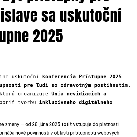
tislave sa uskutoční
tupne 2025
line uskutoční
konferencia Prístupne 2025
—
upnosti pre ľudí so zdravotným postihnutím
.
 ktorú organizuje
Únia nevidiacich a
poriť tvorbu
inkluzívneho digitálneho
vne zmeny — od 28. júna 2025 totiž vstupuje do platnosti
 prináša nové povinnosti v oblasti prístupnosti webových