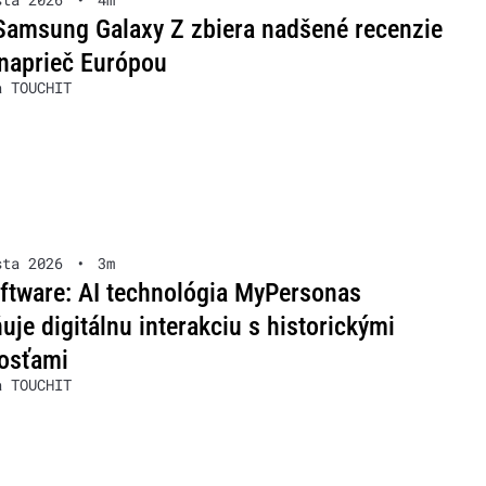
Samsung Galaxy Z zbiera nadšené recenzie
naprieč Európou
a TOUCHIT
sta 2026
•
3m
ftware: AI technológia MyPersonas
je digitálnu interakciu s historickými
osťami
a TOUCHIT