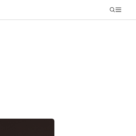
Nájsť
 kybernetický útok? Vaše údaje skončia
čník ich použije proti vám