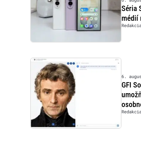
Séria 
médií 
Redakci
6. augu
GFI So
umožňu
osobn
Redakci