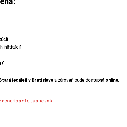
čená:
úcií
 inštitúcií
sť
tará jedáleň v Bratislave
a zároveň bude dostupná
online
.
erenciapristupne.sk