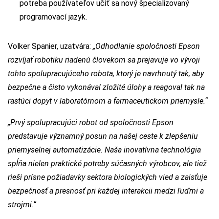
potreba používateľov učiť sa nový špecializovaný
programovací jazyk.
Volker Spanier, uzatvára:
„Odhodlanie spoločnosti Epson
rozvíjať robotiku riadenú človekom sa prejavuje vo vývoji
tohto spolupracujúceho robota, ktorý je navrhnutý tak, aby
bezpečne a čisto vykonával zložité úlohy a reagoval tak na
rastúci dopyt v laboratórnom a farmaceutickom priemysle.“
„Prvý spolupracujúci robot od spoločnosti Epson
predstavuje významný posun na našej ceste k zlepšeniu
priemyselnej automatizácie. Naša inovatívna technológia
spĺňa nielen praktické potreby súčasných výrobcov, ale tiež
rieši prísne požiadavky sektora biologických vied a zaisťuje
bezpečnosť a presnosť pri každej interakcii medzi ľuďmi a
strojmi.“