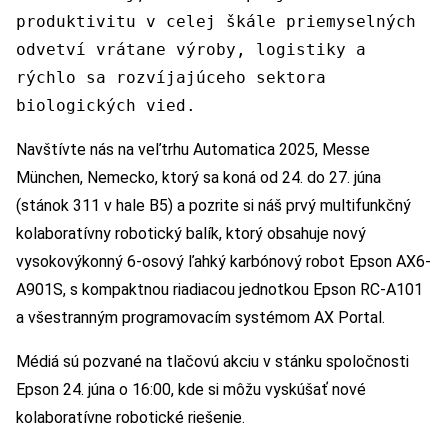
produktivitu v celej škále priemyselných
odvetví vrátane výroby, logistiky a
rýchlo sa rozvíjajúceho sektora
biologických vied.
Navštívte nás na veľtrhu Automatica 2025, Messe
München, Nemecko, ktorý sa koná od 24. do 27. júna
(stánok 311 v hale B5) a pozrite si náš prvý multifunkčný
kolaboratívny robotický balík, ktorý obsahuje nový
vysokovýkonný 6-osový ľahký karbónový robot Epson AX6-
A901S, s kompaktnou riadiacou jednotkou Epson RC-A101
a všestranným programovacím systémom AX Portal.
Médiá sú pozvané na tlačovú akciu v stánku spoločnosti
Epson 24. júna o 16:00, kde si môžu vyskúšať nové
kolaboratívne robotické riešenie.