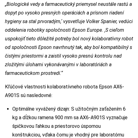
„Biologické vedy a farmaceutický priemysel neustále rastú a
dopyt po vysoko presných operáciách a prísnom riadení
hygieny sa stal prvoradým,‘ vysvetľuje Volker Spanier, vedúci
oddelenia robotiky spoločnosti Epson Europe. ‚S cieľom
uspokojiť tieto dôležité potreby bol nový kolaboratívny robot
od spoločnosti Epson navrhnutý tak, aby bol kompatibilný s
čistými priestormi a zaistil vysoko presnú kontrolu nad
zložitými úlohami vykonávanými v laboratóriách a
farmaceutickom prostredí.“
Kľúčové vlastnosti kolaboratívneho robota Epson AX6-
A901S sú nasledovné:
Optimálne vyvážený dizajn: S užitočným zaťažením 6
kg a dĺžkou ramena 900 mm sa AX6-A901S vyznačuje
špičkovou ľahkou a priestorovo úspornou
konštrukciou, vďaka čomu je vhodný pre laboratórnu