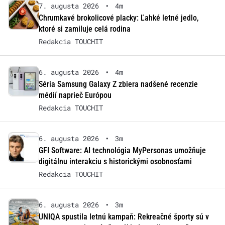
7. augusta 2026
•
4m
Chrumkavé brokolicové placky: Ľahké letné jedlo,
ktoré si zamiluje celá rodina
Redakcia TOUCHIT
6. augusta 2026
•
4m
Séria Samsung Galaxy Z zbiera nadšené recenzie
médií naprieč Európou
Redakcia TOUCHIT
6. augusta 2026
•
3m
GFI Software: AI technológia MyPersonas umožňuje
digitálnu interakciu s historickými osobnosťami
Redakcia TOUCHIT
6. augusta 2026
•
3m
UNIQA spustila letnú kampaň: Rekreačné športy sú v