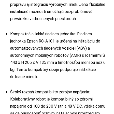
prepravu aj integráciu výrobných liniek. Jeho flexibilné
inštalačné možnosti umožňujú bezproblémovú
prevádzku v stiesnených priestoroch.
Kompaktná a ľahká riadiaca jednotka: Riadiaca
jednotka Epson RC-A101 je určená na inštaláciu do
automatizovaných riadených vozidiel (AGV) a
autonómnych mobilných robotov (AMR) s rozmermi Š
440 x H 205 x V 135 mm a hmotnosťou menšou než 6
kg. Tento kompaktný dizajn podporuje inštalácie
šetriace miesto.
Široký rozsah kompatibility zdrojov napájania:
Kolaboratívny robot je kompatibilný so zdrojmi
napájania od 100 do 230 V str. a 48 V DC, vďaka čomu
sa dá prispôsobiť rôznym inštalačným prostrediam.