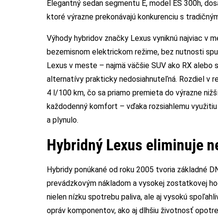
Elegantný sedan segmentu E, model ES 300h, dosah
ktoré výrazne prekonávajú konkurenciu s tradičný
Výhody hybridov značky Lexus vyniknú najviac v m
bezemisnom elektrickom režime, bez nutnosti spu
Lexus v meste – najmä väčšie SUV ako RX alebo se
alternatívy prakticky nedosiahnuteľná. Rozdiel v
4 l/100 km, čo sa priamo premieta do výrazne nižš
každodenný komfort – vďaka rozsiahlemu využitiu
a plynulo.
Hybridný Lexus eliminuje 
Hybridy ponúkané od roku 2005 tvoria základné DNA
prevádzkovým nákladom a vysokej zostatkovej ho
nielen nízku spotrebu paliva, ale aj vysokú spoľa
opráv komponentov, ako aj dlhšiu životnosť opotre