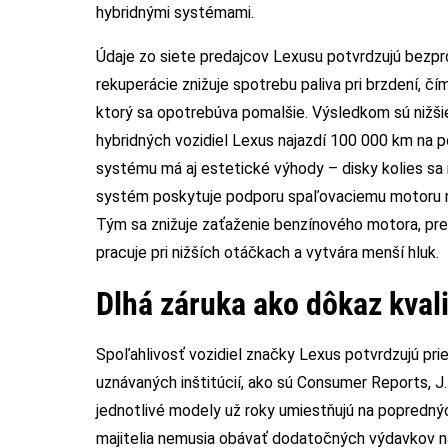
hybridnými systémami.
Údaje zo siete predajcov Lexusu potvrdzujú bezpr
rekuperácie znižuje spotrebu paliva pri brzdení, čí
ktorý sa opotrebúva pomalšie. Výsledkom sú nižši
hybridných vozidiel Lexus najazdí 100 000 km na
systému má aj estetické výhody – disky kolies sa
systém poskytuje podporu spaľovaciemu motoru niele
Tým sa znižuje zaťaženie benzínového motora, pre
pracuje pri nižších otáčkach a vytvára menší hluk.
Dlhá záruka ako dôkaz kval
Spoľahlivosť vozidiel značky Lexus potvrdzujú pri
uznávaných inštitúcií, ako sú Consumer Reports, J.D
jednotlivé modely už roky umiestňujú na poprednýc
majitelia nemusia obávať dodatočných výdavkov n