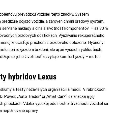
oblémovú prevádzku vozidiel tejto značky. Systém
m predlžuje dojazd vozidla, a zároveň chráni brzdový systém,
e servisné náklady a dlhšia životnosť komponentov – až 70 %
 pôvodných brzdových doštičkách. Využívanie rekuperačného
 menej znečisťujú prachom z brzdového obloženia. Hybridný
n pri rozjazde a brzdení, ale aj pri vyšších rýchlostiach.
dlžuje sa jeho životnosť a zvyšuje komfort jazdy – motor
ity hybridov Lexus
eskumy a testy nezávislých organizácií a médií. V rebríčkoch
. Power, „Auto Trader“ či „What Car?“, sa značka aj jej
h priečkach. Vďaka vysokej odolnosti a trvácnosti vozidiel sa
a neplánované opravy.