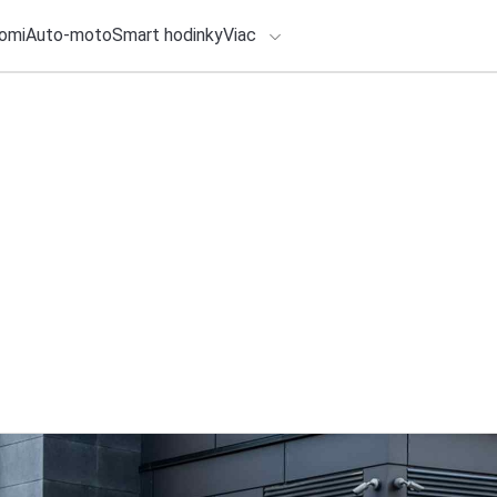
omi
Auto-moto
Smart hodinky
Viac
HLO BY VÁS ZAUJÍMAŤ
lačové správy
1. augusta 2026
•
3m
ADÁVANIA
Druhá obrazovka, k
514pn na prácu od
Zadajte frázu pre vyhľadanie
Redakcia TOUCHIT