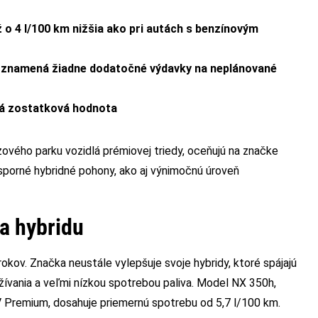
 o 4 l/100 km nižšia ako pri autách s benzínovým
u znamená žiadne dodatočné výdavky na neplánované
ká zostatková hodnota
zového parku vozidlá prémiovej triedy, oceňujú na značke
úsporné hybridné pohony, ako aj výnimočnú úroveň
a hybridu
kov. Značka neustále vylepšuje svoje hybridy, ktoré spájajú
ania a veľmi nízkou spotrebou paliva. Model NX 350h,
 Premium, dosahuje priemernú spotrebu od 5,7 l/100 km.