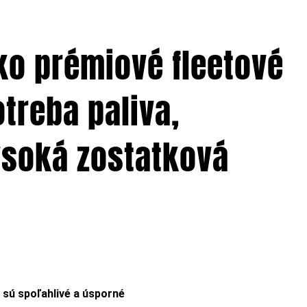
ko prémiové fleetové
otreba paliva,
ysoká zostatková
e sú spoľahlivé a úsporné