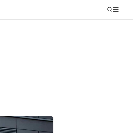
Nájsť
torá sa zmestí do batohu. Monitor HP
kiaľkoľvek