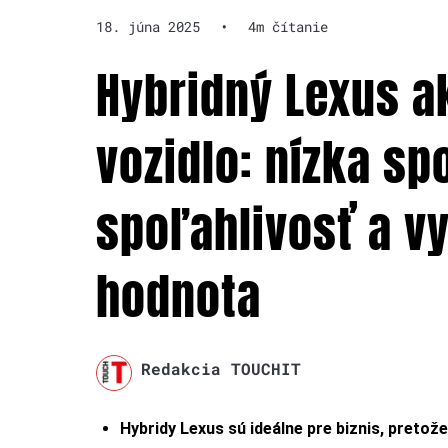
18. júna 2025
•
4m čítanie
Hybridný Lexus a
vozidlo: nízka sp
spoľahlivosť a v
hodnota
Redakcia TOUCHIT
Hybridy Lexus sú
ideálne pre biznis, pretož