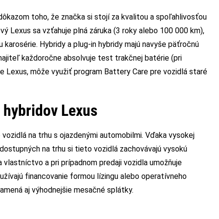
kazom toho, že značka si stojí za kvalitou a spoľahlivosťou
vý Lexus sa vzťahuje plná záruka (3 roky alebo 100 000 km),
u karosérie. Hybridy a plug-in hybridy majú navyše päťročnú
jiteľ každoročne absolvuje test trakčnej batérie (pri
 Lexus, môže využiť program Battery Care pre vozidlá staré
 hybridov Lexus
 vozidlá na trhu s ojazdenými automobilmi. Vďaka vysokej
dostupných na trhu si tieto vozidlá zachovávajú vysokú
 vlastníctvo a pri prípadnom predaji vozidla umožňuje
yužívajú financovanie formou lízingu alebo operatívneho
namená aj výhodnejšie mesačné splátky.