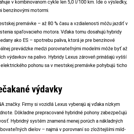
uje v kombinovanom cykle len 5,0 l/100 km. Ide o výsledky,
mi benzínovými motormi.
estskej premávke – až 80 % času a vzdialenosti môžu jazdiť v
stenia spaľovacieho motora. Vďaka tomu dosahujú hybridy
dany ako ES – spotrebu paliva, ktorá je pre benzínové
 reálnej prevádzke medzi porovnateľnými modelmi môže byť až
ích výdavkov na palivo. Hybridy Lexus zároveň prinášajú vyšší
 elektrického pohonu sa v mestskej premávke pohybujú ticho
nečakané výdavky
 značky. Firmy si vozidlá Lexus vyberajú aj vďaka nízkym
dnote. Dôkladne prepracované hybridné pohony zabezpečujú
hlivosť. Hybridný systém znamená menej porúch a nákladných
bovateľných dielov – najmä v porovnaní so zložitejšími mild-