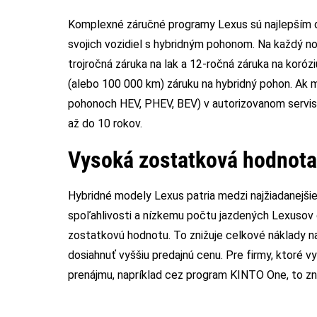
Komplexné záručné programy Lexus sú najlepším dô
svojich vozidiel s hybridným pohonom. Na každý no
trojročná záruka na lak a 12-ročná záruka na korózi
(alebo 100 000 km) záruku na hybridný pohon. Ak ma
pohonoch HEV, PHEV, BEV) v autorizovanom servise
až do 10 rokov.
Vysoká zostatková hodnota
Hybridné modely Lexus patria medzi najžiadanejšie
spoľahlivosti a nízkemu počtu jazdených Lexusov 
zostatkovú hodnotu. To znižuje celkové náklady na
dosiahnuť vyššiu predajnú cenu. Pre firmy, ktoré v
prenájmu, napríklad cez program KINTO One, to z