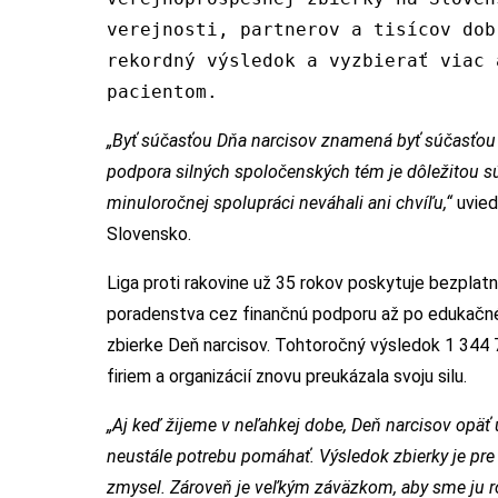
verejnosti, partnerov a tisícov dob
rekordný výsledok a vyzbierať viac 
pacientom.
„Byť súčasťou Dňa narcisov znamená byť súčasťou v
podpora silných spoločenských tém je dôležitou s
minuloročnej spolupráci neváhali ani chvíľu,“
uvied
Slovensko.
Liga proti rakovine už 35 rokov poskytuje bezpla
poradenstva cez finančnú podporu až po edukačné 
zbierke Deň narcisov. Tohtoročný výsledok 1 344 722
firiem a organizácií znovu preukázala svoju silu.
„Aj keď žijeme v neľahkej dobe, Deň narcisov opäť 
neustále potrebu pomáhať. Výsledok zbierky je p
zmysel. Zároveň je veľkým záväzkom, aby sme ju r