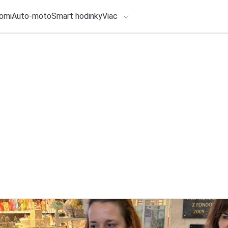
omi
Auto-moto
Smart hodinky
Viac
HLO BY VÁS ZAUJÍMAŤ
lačové správy
5. augusta 2026
•
3m
ADÁVANIA
CSG buduje v Česk
pokročilé pohonné
Zadajte frázu pre vyhľadanie
Redakcia TOUCHIT