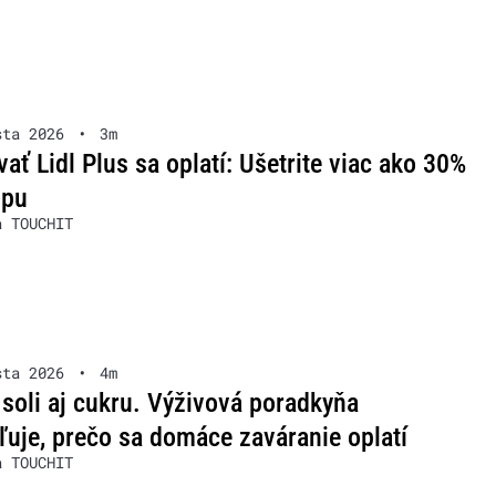
sta 2026
•
3m
ať Lidl Plus sa oplatí: Ušetrite viac ako 30%
upu
a TOUCHIT
sta 2026
•
4m
soli aj cukru. Výživová poradkyňa
ľuje, prečo sa domáce zaváranie oplatí
a TOUCHIT