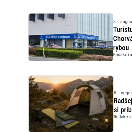
8. augus
Turist
Chorvá
rybou
Redakcia
8. augu
Radšej
si prib
Redakci