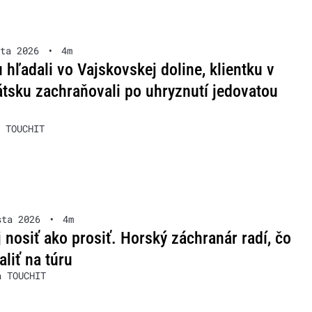
ta 2026
•
4m
u hľadali vo Vajskovskej doline, klientku v
tsku zachraňovali po uhryznutí jedovatou
 TOUCHIT
sta 2026
•
4m
 nosiť ako prosiť. Horský záchranár radí, čo
aliť na túru
a TOUCHIT