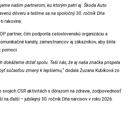
jeme našim partnerom, ku ktorým patrí aj Škoda Auto
javenú dôveru a tešíme sa na spoločný 30. ročník Dňa
ti rakovine.
TOP partner, čím podporila celoslovenskú organizáciu a
komunikačné kanály, zamestnancov aj zákazníkov, aby šírila
k pomoci.
h dokážeme držať spolu. Teší nás, že aj naša značka prispela
yť súčasťou zmeny k lepšiemu,“
dodala Zuzana Kubíková zo
 svojich CSR aktivitách s dôrazom na zdravie, zodpovednosť
í na ďalší – jubilejný 30. ročník Dňa narcisov v roku 2026.