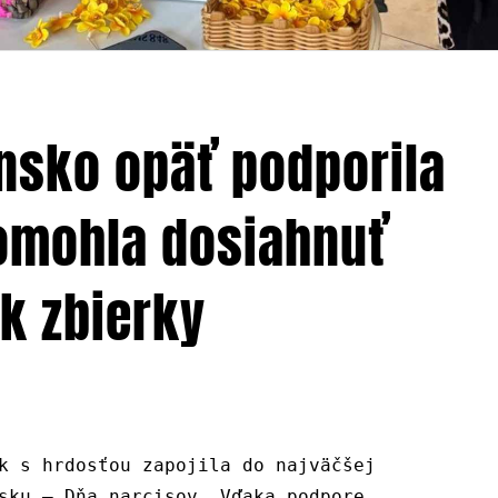
nsko opäť podporila
omohla dosiahnuť
k zbierky
k s hrdosťou zapojila do najväčšej
sku – Dňa narcisov. Vďaka podpore