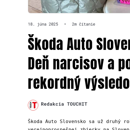
18. júna 2025
•
2m čítanie
Škoda Auto Slove
Deň narcisov a p
rekordný výsledo
Redakcia TOUCHIT
Škoda Auto Slovensko sa už druhý ro
verejnoprospešnej zbierky na Sloven