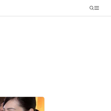
Nájsť
u technologické centrum AviaNera pre
 systémy dronov