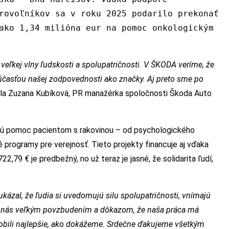
rovoľníkov sa v roku 2025 podarilo prekonať
ako 1,34 milióna eur na pomoc onkologickým
eľkej vlny ľudskosti a spolupatričnosti. V ŠKODA veríme, že
účasťou našej zodpovednosti ako značky. Aj preto sme po
la Zuzana Kubíková, PR manažérka spoločnosti Škoda Auto
tnú pomoc pacientom s rakovinou – od psychologického
programy pre verejnosť. Tieto projekty financuje aj vďaka
,79 € je predbežný, no už teraz je jasné, že solidarita ľudí,
ukázal, že ľudia si uvedomujú silu spolupatričnosti, vnímajú
re nás veľkým povzbudením a dôkazom, že naša práca má
obili najlepšie, ako dokážeme. Srdečne ďakujeme všetkým