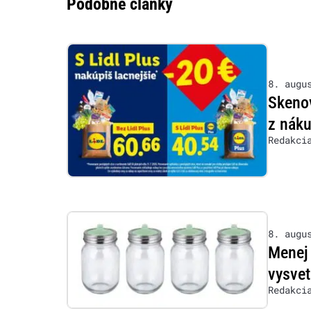
Podobné články
8. augu
Skenov
z nák
Redakci
8. augu
Menej 
vysvet
Redakci