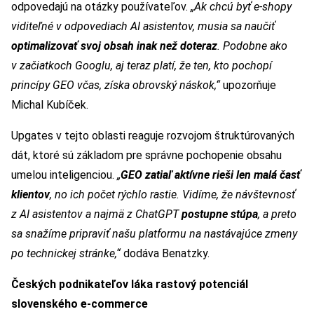
odpovedajú na otázky používateľov.
„Ak chcú byť e-shopy
viditeľné v odpovediach AI asistentov, musia sa naučiť
optimalizovať svoj obsah inak než doteraz
. Podobne ako
v začiatkoch Googlu, aj teraz platí, že ten, kto pochopí
princípy GEO včas, získa obrovský náskok,“
upozorňuje
Michal Kubíček.
Upgates v tejto oblasti reaguje rozvojom štruktúrovaných
dát, ktoré sú základom pre správne pochopenie obsahu
umelou inteligenciou.
„
GEO zatiaľ aktívne rieši len malá časť
klientov
, no ich počet rýchlo rastie. Vidíme, že návštevnosť
z AI asistentov a najmä z ChatGPT
postupne stúpa
, a preto
sa snažíme pripraviť našu platformu na nastávajúce zmeny
po technickej stránke,“
dodáva Benatzky.
Českých podnikateľov láka rastový potenciál
slovenského e-commerce