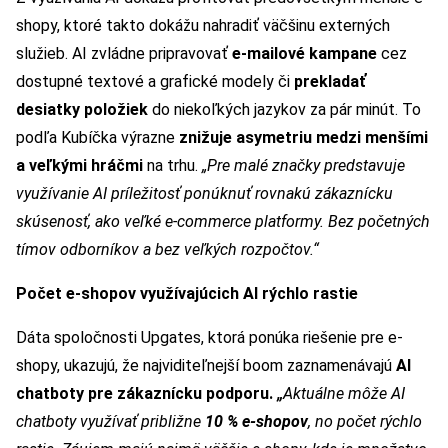
shopy, ktoré takto dokážu nahradiť väčšinu externých
služieb. AI zvládne pripravovať
e-mailové kampane
cez
dostupné textové a grafické modely či
prekladať
desiatky položiek
do niekoľkých jazykov za pár minút. To
podľa Kubíčka výrazne
znižuje asymetriu medzi menšími
a veľkými hráčmi
na trhu.
„Pre malé značky predstavuje
využívanie AI príležitosť ponúknuť rovnakú zákaznícku
skúsenosť, ako veľké e-commerce platformy. Bez početných
tímov odborníkov a bez veľkých rozpočtov.“
Počet e-shopov využívajúcich AI rýchlo rastie
Dáta spoločnosti Upgates, ktorá ponúka riešenie pre e-
shopy, ukazujú, že najviditeľnejší boom zaznamenávajú
AI
chatboty pre zákaznícku podporu.
„
Aktuálne môže AI
chatboty využívať približne
10 % e-shopov
, no počet rýchlo