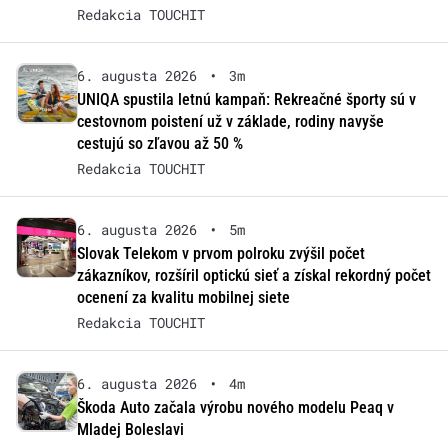
Redakcia TOUCHIT
6. augusta 2026
•
3m
UNIQA spustila letnú kampaň: Rekreačné športy sú v
cestovnom poistení už v základe, rodiny navyše
cestujú so zľavou až 50 %
Redakcia TOUCHIT
6. augusta 2026
•
5m
Slovak Telekom v prvom polroku zvýšil počet
zákazníkov, rozšíril optickú sieť a získal rekordný počet
ocenení za kvalitu mobilnej siete
Redakcia TOUCHIT
6. augusta 2026
•
4m
Škoda Auto začala výrobu nového modelu Peaq v
Mladej Boleslavi