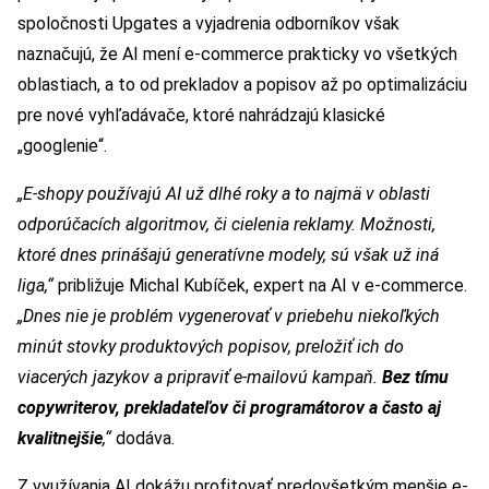
spoločnosti Upgates a vyjadrenia odborníkov však
naznačujú, že AI mení e-commerce prakticky vo všetkých
oblastiach, a to od prekladov a popisov až po optimalizáciu
pre nové vyhľadávače, ktoré nahrádzajú klasické
„googlenie“.
„E-shopy používajú AI už dlhé roky a to najmä v oblasti
odporúčacích algoritmov, či cielenia reklamy. Možnosti,
ktoré dnes prinášajú generatívne modely, sú však už iná
liga,“
približuje Michal Kubíček, expert na AI v e-commerce.
„Dnes nie je problém vygenerovať v priebehu niekoľkých
minút stovky produktových popisov, preložiť ich do
viacerých jazykov a pripraviť e-mailovú kampaň.
Bez tímu
copywriterov, prekladateľov či programátorov a často aj
kvalitnejšie
,“
dodáva.
Z využívania AI dokážu profitovať predovšetkým menšie e-