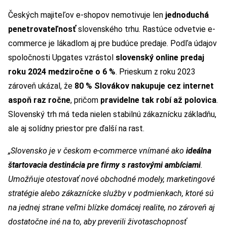
Českých majiteľov e-shopov nemotivuje len
jednoduchá
penetrovateľnosť
slovenského trhu. Rastúce odvetvie e-
commerce je lákadlom aj pre budúce predaje. Podľa údajov
spoločnosti Upgates vzrástol
slovenský online predaj
roku 2024 medziročne o 6 %
. Prieskum z roku 2023
zároveň ukázal, že
80 % Slovákov nakupuje cez internet
aspoň raz ročne
, pričom
pravidelne tak robí až polovica
.
Slovenský trh má teda nielen stabilnú zákaznícku základňu,
ale aj solídny priestor pre ďalší na rast.
„Slovensko je v českom e-commerce vnímané ako
ideálna
štartovacia destinácia pre firmy s rastovými ambíciami
.
Umožňuje otestovať nové obchodné modely, marketingové
stratégie alebo zákaznícke služby v podmienkach, ktoré sú
na jednej strane veľmi blízke domácej realite, no zároveň aj
dostatočne iné na to, aby preverili životaschopnosť