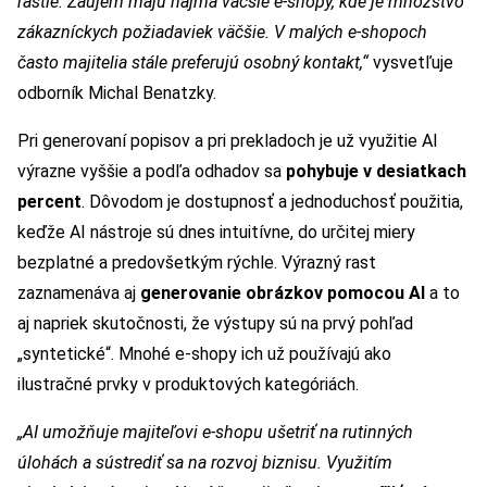
rastie. Záujem majú najmä väčšie e-shopy, kde je množstvo
zákazníckych požiadaviek väčšie. V malých e-shopoch
často majitelia stále preferujú osobný kontakt,“
vysvetľuje
odborník Michal Benatzky.
Pri generovaní popisov a pri prekladoch je už využitie AI
výrazne vyššie a podľa odhadov sa
pohybuje v
desiatkach
percent
. Dôvodom je dostupnosť a jednoduchosť použitia,
keďže AI nástroje sú dnes intuitívne, do určitej miery
bezplatné a predovšetkým rýchle. Výrazný rast
zaznamenáva aj
generovanie obrázkov pomocou AI
a to
aj napriek skutočnosti, že výstupy sú na prvý pohľad
„syntetické“. Mnohé e-shopy ich už používajú ako
ilustračné prvky v produktových kategóriách.
„AI umožňuje majiteľovi e-shopu ušetriť na rutinných
úlohách a sústrediť sa na rozvoj biznisu. Využitím