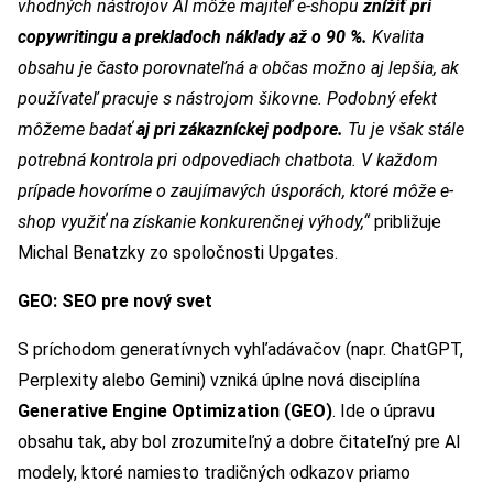
vhodných nástrojov AI môže majiteľ e-shopu
znížiť pri
copywritingu a prekladoch náklady až o 90 %.
Kvalita
obsahu je často porovnateľná a občas možno aj lepšia, ak
používateľ pracuje s nástrojom šikovne. Podobný efekt
môžeme badať
aj pri
zákazníckej podpore.
Tu je však stále
potrebná kontrola pri odpovediach chatbota. V každom
prípade hovoríme o zaujímavých úsporách, ktoré môže e-
shop využiť na získanie konkurenčnej výhody,“
približuje
Michal Benatzky zo spoločnosti Upgates.
GEO: SEO pre nový svet
S príchodom generatívnych vyhľadávačov (napr. ChatGPT,
Perplexity alebo Gemini) vzniká úplne nová disciplína
Generative Engine Optimization (GEO)
. Ide o úpravu
obsahu tak, aby bol zrozumiteľný a dobre čitateľný pre AI
modely, ktoré namiesto tradičných odkazov priamo