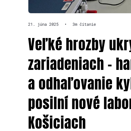
21. júna 2025
•
3m čítanie
Veľké hrozby ukr
zariadeniach – h
a odhaľovanie ky
posilní nové labo
Košiciach