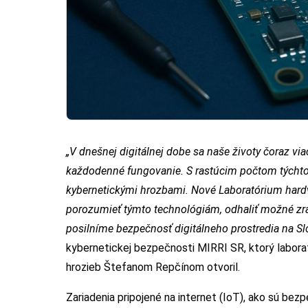
„V dnešnej digitálnej dobe sa naše životy čoraz vi
každodenné fungovanie. S rastúcim počtom týchto z
kybernetickými hrozbami. Nové Laboratórium hardv
porozumieť týmto technológiám, odhaliť možné zrani
posilníme bezpečnosť digitálneho prostredia na S
kybernetickej bezpečnosti MIRRI SR, ktorý labora
hrozieb Štefanom Repčínom otvoril.
Zariadenia pripojené na internet (IoT), ako sú bez