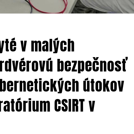
yté v malých
ardvérovú bezpečnosť
bernetických útokov
ratórium CSIRT v