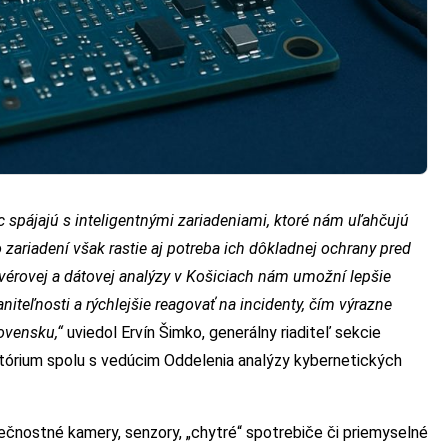
ac spájajú s inteligentnými zariadeniami, ktoré nám uľahčujú
ariadení však rastie aj potreba ich dôkladnej ochrany pred
érovej a dátovej analýzy v Košiciach nám umožní lepšie
teľnosti a rýchlejšie reagovať na incidenty, čím výrazne
lovensku,“
uviedol Ervín Šimko, generálny riaditeľ sekcie
tórium spolu s vedúcim Oddelenia analýzy kybernetických
pečnostné kamery, senzory, „chytré“ spotrebiče či priemyselné