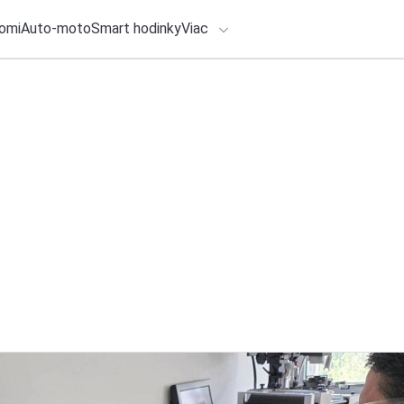
omi
Auto-moto
Smart hodinky
Viac
HLO BY VÁS ZAUJÍMAŤ
lačové správy
5. augusta 2026
•
3m
Synology uvádza n
ADÁVANIA
ActiveProtect na o
Zadajte frázu pre vyhľadanie
Redakcia TOUCHIT