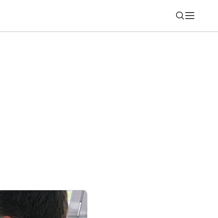
Nájsť
a trh DP5200, kompaktné 1U zariadenie
chranu firemných dát