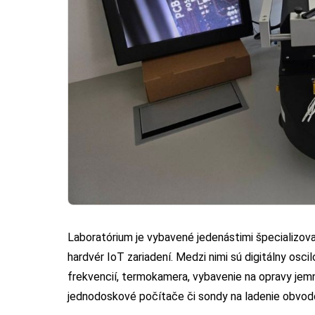
Laboratórium je vybavené jedenástimi špecializov
hardvér IoT zariadení. Medzi nimi sú digitálny osc
frekvencií, termokamera, vybavenie na opravy jemn
jednodoskové počítače či sondy na ladenie obvod