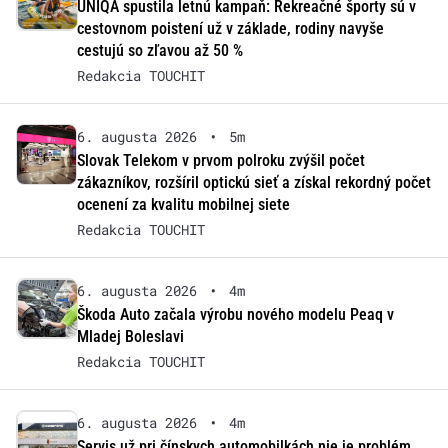
UNIQA spustila letnú kampaň: Rekreačné športy sú v
cestovnom poistení už v základe, rodiny navyše
cestujú so zľavou až 50 %
Redakcia TOUCHIT
6. augusta 2026
•
5m
Slovak Telekom v prvom polroku zvýšil počet
zákazníkov, rozšíril optickú sieť a získal rekordný počet
ocenení za kvalitu mobilnej siete
Redakcia TOUCHIT
6. augusta 2026
•
4m
Škoda Auto začala výrobu nového modelu Peaq v
Mladej Boleslavi
Redakcia TOUCHIT
6. augusta 2026
•
4m
Servis už pri čínskych automobilkách nie je problém.