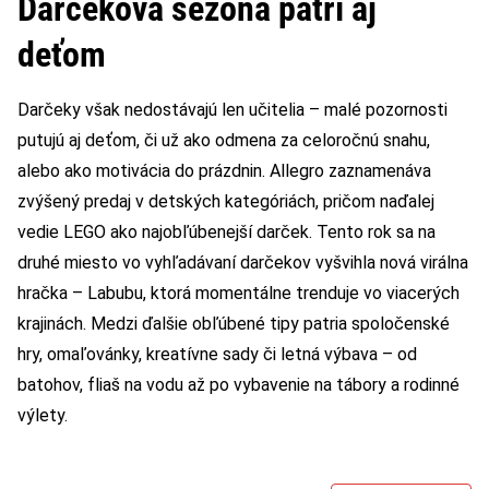
Darčeková sezóna patrí aj
deťom
Darčeky však nedostávajú len učitelia – malé pozornosti
putujú aj deťom, či už ako odmena za celoročnú snahu,
alebo ako motivácia do prázdnin. Allegro zaznamenáva
zvýšený predaj v detských kategóriách, pričom naďalej
vedie LEGO ako najobľúbenejší darček. Tento rok sa na
druhé miesto vo vyhľadávaní darčekov vyšvihla nová virálna
hračka – Labubu, ktorá momentálne trenduje vo viacerých
krajinách. Medzi ďalšie obľúbené tipy patria spoločenské
hry, omaľovánky, kreatívne sady či letná výbava – od
batohov, fliaš na vodu až po vybavenie na tábory a rodinné
výlety.