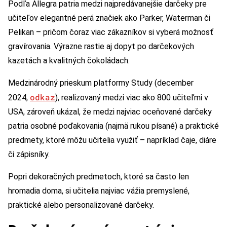
Podľa Allegra patria medzi najpredávanejšie darčeky pre
učiteľov elegantné perá značiek ako Parker, Waterman či
Pelikan – pričom čoraz viac zákazníkov si vyberá možnosť
gravírovania. Výrazne rastie aj dopyt po darčekových
kazetách a kvalitných čokoládach.
Medzinárodný prieskum platformy Study (december
odkaz
2024,
), realizovaný medzi viac ako 800 učiteľmi v
USA, zároveň ukázal, že medzi najviac oceňované darčeky
patria osobné poďakovania (najmä rukou písané) a praktické
predmety, ktoré môžu učitelia využiť – napríklad čaje, diáre
či zápisníky.
Popri dekoračných predmetoch, ktoré sa často len
hromadia doma, si učitelia najviac vážia premyslené,
praktické alebo personalizované darčeky.