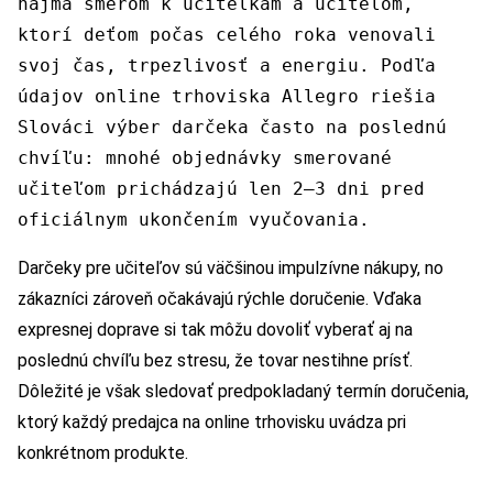
najmä smerom k učiteľkám a učiteľom,
ktorí deťom počas celého roka venovali
svoj čas, trpezlivosť a energiu. Podľa
údajov online trhoviska Allegro riešia
Slováci výber darčeka často na poslednú
chvíľu: mnohé objednávky smerované
učiteľom prichádzajú len 2–3 dni pred
oficiálnym ukončením vyučovania.
Darčeky pre učiteľov sú väčšinou impulzívne nákupy, no
zákazníci zároveň očakávajú rýchle doručenie. Vďaka
expresnej doprave si tak môžu dovoliť vyberať aj na
poslednú chvíľu bez stresu, že tovar nestihne prísť.
Dôležité je však sledovať predpokladaný termín doručenia,
ktorý každý predajca na online trhovisku uvádza pri
konkrétnom produkte.