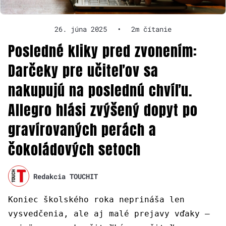
26. júna 2025
•
2m čítanie
Posledné kliky pred zvonením:
Darčeky pre učiteľov sa
nakupujú na poslednú chvíľu.
Allegro hlási zvýšený dopyt po
gravírovaných perách a
čokoládových setoch
Redakcia TOUCHIT
Koniec školského roka neprináša len
vysvedčenia, ale aj malé prejavy vďaky –