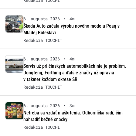
Redakcia TOUCHIT
6. augusta 2026
•
4m
Škoda Auto začala výrobu nového modelu Peaq v
Mladej Boleslavi
Redakcia TOUCHIT
6. augusta 2026
•
4m
Servis už pri čínskych automobilkách nie je problém.
Dongfeng, Forthing a ďalšie značky už opravia
v takmer každom okrese SR
Redakcia TOUCHIT
6. augusta 2026
•
3m
Netreba sa vzdať maškrtenia. Odborníčka radí, čím
nahradiť bežné snacky
Redakcia TOUCHIT