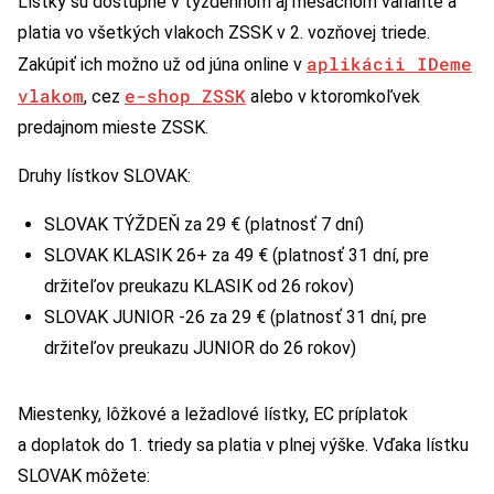
Lístky sú dostupné v týždennom aj mesačnom variante a
platia vo všetkých vlakoch ZSSK v 2. vozňovej triede.
aplikácii IDeme
Zakúpiť ich možno už od júna online v
vlakom
e-shop ZSSK
, cez
alebo v ktoromkoľvek
predajnom mieste ZSSK.
Druhy lístkov SLOVAK:
SLOVAK TÝŽDEŇ za 29 € (platnosť 7 dní)
SLOVAK KLASIK 26+ za 49 € (platnosť 31 dní, pre
držiteľov preukazu KLASIK od 26 rokov)
SLOVAK JUNIOR -26 za 29 € (platnosť 31 dní, pre
držiteľov preukazu JUNIOR do 26 rokov)
Miestenky, lôžkové a ležadlové lístky, EC príplatok
a doplatok do 1. triedy sa platia v plnej výške. Vďaka lístku
SLOVAK môžete: