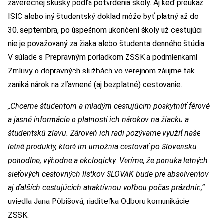
záverečnej skúšky podľa potvrdenia školy. Aj keď preukaz
ISIC alebo iný študentský doklad môže byť platný až do
30. septembra, po úspešnom ukončení školy už cestujúci
nie je považovaný za žiaka alebo študenta denného štúdia.
V súlade s Prepravným poriadkom ZSSK a podmienkami
Zmluvy o dopravných službách vo verejnom záujme tak
zaniká nárok na zľavnené (aj bezplatné) cestovanie.
„Chceme študentom a mladým cestujúcim poskytnúť férové
a jasné informácie o platnosti ich nárokov na žiacku a
študentskú zľavu. Zároveň ich radi pozývame využiť naše
letné produkty, ktoré im umožnia cestovať po Slovensku
pohodlne, výhodne a ekologicky. Veríme, že ponuka letných
sieťových cestovných lístkov SLOVAK bude pre absolventov
aj ďalších cestujúcich atraktívnou voľbou počas prázdnin,“
uviedla Jana Pôbišová, riaditeľka Odboru komunikácie
ZSSK.