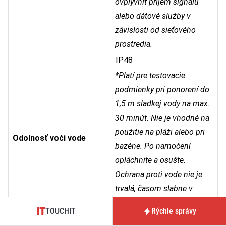
ovplyvniť príjem signálu
alebo dátové služby v
závislosti od sieťového
prostredia.
IP48
*Platí pre testovacie
podmienky pri ponorení do
1,5 m sladkej vody na max.
30 minút. Nie je vhodné na
použitie na pláži alebo pri
Odolnosť voči vode
bazéne. Po namočení
opláchnite a osušte.
Ochrana proti vode nie je
trvalá, časom slabne v
dôsledku bežného
TOUCHIT
Rýchle správy
opotrebovania.