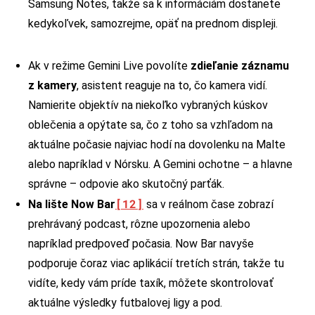
Samsung Notes, takže sa k informáciám dostanete
kedykoľvek, samozrejme, opäť na prednom displeji.
Ak v režime Gemini Live povolíte
zdieľanie záznamu
z kamery
, asistent reaguje na to, čo kamera vidí.
Namierite objektív na niekoľko vybraných kúskov
oblečenia a opýtate sa, čo z toho sa vzhľadom na
aktuálne počasie najviac hodí na dovolenku na Malte
alebo napríklad v Nórsku. A Gemini ochotne – a hlavne
správne – odpovie ako skutočný parťák.
[12]
Na lište Now Bar
sa v reálnom čase zobrazí
prehrávaný podcast, rôzne upozornenia alebo
napríklad predpoveď počasia. Now Bar navyše
podporuje čoraz viac aplikácií tretích strán, takže tu
vidíte, kedy vám príde taxík, môžete skontrolovať
aktuálne výsledky futbalovej ligy a pod.