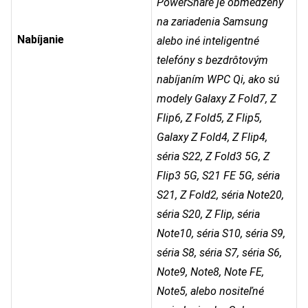
PowerShare je obmedzený
na zariadenia Samsung
Nabíjanie
alebo iné inteligentné
telefóny s bezdrôtovým
nabíjaním WPC Qi, ako sú
modely Galaxy Z Fold7, Z
Flip6, Z Fold5, Z Flip5,
Galaxy Z Fold4, Z Flip4,
séria S22, Z Fold3 5G, Z
Flip3 5G, S21 FE 5G, séria
S21, Z Fold2, séria Note20,
séria S20, Z Flip, séria
Note10, séria S10, séria S9,
séria S8, séria S7, séria S6,
Note9, Note8, Note FE,
Note5, alebo nositeľné