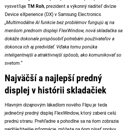
vysvetľuje
TM Roh
, prezident a výkonný riaditeľ divízie
Device eXperience (DX) v Samsung Electronics.
„Multimodálne AI funkcie bez problémov fungujú aj na
menšom prednom displeji FlexWindow, nová skladačka sa
dokáže dokonale prispôsobiť potrebám používateľov a
dokonca ich aj predvídať. Vďaka tomu ponúka
inteligentnejší a atraktívnejší spôsob, ako komunikovať so
svetom.“
Najväčší a najlepší predný
displej v histórii skladačiek
Hlavným dizajnovým lákadlom nového Flipu je teda
jedinečný predný displej FlexWindow, ktorý zaberá celú
prednú stranu. Prehľadne a pohodlne sa na ňom zobrazia
najdôležitejšie informácie, môžete na ňom písať správy,