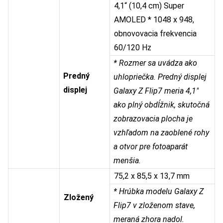
4,1“ (10,4 cm) Super
AMOLED * 1048 x 948,
obnovovacia frekvencia
60/120 Hz
* Rozmer sa uvádza ako
Predný
uhlopriečka. Predný displej
displej
Galaxy Z Flip7 meria 4,1″
ako plný obdĺžnik, skutočná
zobrazovacia plocha je
vzhľadom na zaoblené rohy
a otvor pre fotoaparát
menšia.
75,2 x 85,5 x 13,7 mm
*
Hrúbka modelu Galaxy Z
Zložený
Flip7 v zloženom stave,
meraná zhora nadol.