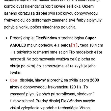
kontrolovať kalendár či robiť skvelé selfíčka. Okrem
jasného obrazu sa displej pýši špičkovou obnovovacou
frekvenciou, čo dohromady znamená živé farby a plynulý
pohyb aj vonku počas slnečného poludnia.
Predný displej
FlexWindow
s technológiou
Super
[1]
AMOLED
má uhlopriečku
4,1 palca
,
teda 10,4 cm
– s takýmito rozmermi sme sa pri Flip modeloch ešte
nestretli. Na zobrazovanie využíva celú plochu od
okraja po okraj, čo, samozrejme, ešte zvyšuje jeho
kvalitu.
Oba
displeje, hlavný aj predný, sa pýšia jasom
2600
nitov
a obnovovacou frekvenciou 120 Hz. To
znamená plynulý pohyb pri scrollovaní, sledovaní
filmov aj hraní. Predný displej FlexWindow navyše
získal vylepšenie v podobe technológie Vision