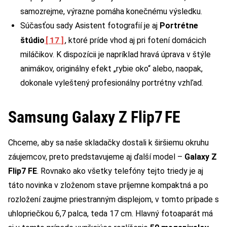
samozrejme, výrazne pomáha konečnému výsledku.
Súčasťou sady Asistent fotografií je aj
Portrétne
[17]
štúdio
, ktoré príde vhod aj pri fotení domácich
miláčikov. K dispozícii je napríklad hravá úprava v štýle
animákov, originálny efekt „rybie oko“ alebo, naopak,
dokonale vyleštený profesionálny portrétny vzhľad.
Samsung Galaxy Z Flip7 FE
Chceme, aby sa naše skladačky dostali k širšiemu okruhu
záujemcov, preto predstavujeme aj ďalší model –
Galaxy Z
Flip7 FE
. Rovnako ako všetky telefóny tejto triedy je aj
táto novinka v zloženom stave príjemne kompaktná a po
rozložení zaujme priestranným displejom, v tomto prípade s
uhlopriečkou 6,7 palca, teda 17 cm. Hlavný fotoaparát má