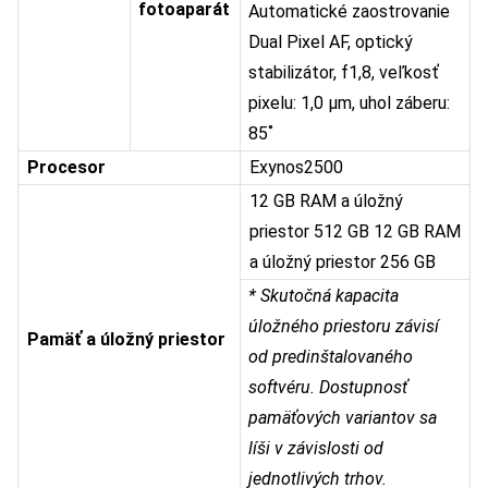
fotoaparát
Automatické zaostrovanie
Dual Pixel AF, optický
stabilizátor, f1,8, veľkosť
pixelu: 1,0 μm, uhol záberu:
85˚
Procesor
Exynos2500
12 GB RAM a úložný
priestor 512 GB 12 GB RAM
a úložný priestor 256 GB
* Skutočná kapacita
úložného priestoru závisí
Pamäť a úložný priestor
od predinštalovaného
softvéru. Dostupnosť
pamäťových variantov sa
líši v závislosti od
jednotlivých trhov.