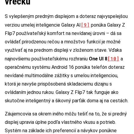
vrecku
S vylepšeným predným displejom a doteraz najvyspelejšou
[9]
verziou umelej inteligencie Galaxy AI
ponúka Galaxy Z
Flip7 používateľský komfort na nevídanej úrovni – dá sa
ovládať prirodzenou rečou a množstvo funkcií je možné
využívať aj na prednom displeji v zloženom stave. Vďaka
[10]
najnovšiemu používateľskému rozhraniu
One UI 8
a
operačnému systému Android 16 ponúka telefón doteraz
nevídané multimodálne zážitky s umelou inteligenciou,
ktorá je navyše prispôsobená skladaciemu dizajnu s
ovládaním jednou rukou. Galaxy Z Flip7 tak funguje ako
skutočne inteligentný a šikovný parťák doma aj na cestách.
Záujemcovia sa okrem iného môžu tešiť na to, že si predný
displej upravia úplne podľa vlastného vkusu a potrieb.
Systém na základe ich preferencií a návykov ponúkne