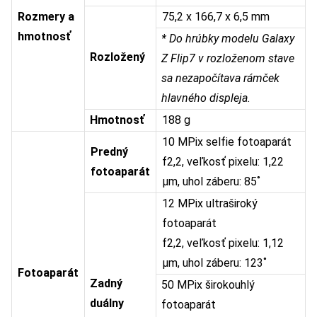
Rozmery a
75,2 x 166,7 x 6,5 mm
hmotnosť
* Do hrúbky modelu Galaxy
Rozložený
Z Flip7 v rozloženom stave
sa nezapočítava rámček
hlavného displeja.
Hmotnosť
188 g
10 MPix selfie fotoaparát
Predný
f2,2, veľkosť pixelu: 1,22
fotoaparát
μm, uhol záberu: 85˚
12 MPix ultraširoký
fotoaparát
f2,2, veľkosť pixelu: 1,12
μm, uhol záberu: 123˚
Fotoaparát
Zadný
50 MPix širokouhlý
duálny
fotoaparát