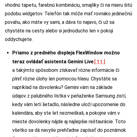
vhodnú tapetu, farebnú kombináciu, smajlíky či na mieru šitú
podobu widgetov. Telefón tak môže mať rovnako jedinečnú
povahu, ako máte vy sami, a dáva to najavo, či už sa
chystáte na cesty alebo si jednoducho len v pokoji
oddychujete.
Priamo z predného displeja FlexWindow možno
[11]
teraz ovládať asistenta Gemini Live
a takýmto spôsobom získavať rôzne informácie či
plniť rôzne úlohy len pomocou hlasu. Chystáte sa
napríklad na dovolenku? Gemini vám na základe
údajov z palubného lístka v peňaženke Samsung zistí,
kedy vám letí lietadlo, následne uloží upozornenie do
kalendára, aby ste let nezmeškali, a pokojne vám v
mieste dovolenky nájde aj najlepšie reštaurácie. Toto
všetko sa dá navyše prehľadne zapísať do poznámok