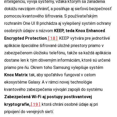
inteligenciu, vyvíja systémy, vďaka ktorým sa zariadenia
dokážu navzájom chrániť, a posilňuje aj sieťovú bezpečnosť
pomocou kvantového šifrovania. S používateľským
rozhraním One UI 8 prichádza aj vylepšený systém ochrany
osobných údajov s názvom
KEEP, teda
Knox Enhanced
[18]
Encrypted Protection
.
KEEP vytvára pre jednotlivé
aplikácie špeciálne šifrované úložné priestory priamo v
zabezpečenom úložisku telefónu, takže sa každá aplikácia
dostane len k tým dôverným informáciám, ktoré sú určené
priamo pre ňu. Okrem toho Samsung vylepšuje systém
Knox Matrix
tak, aby spoľahlivo fungoval v celom
ekosystéme Galaxy. A v rámci novej technológie
kvantového zabezpečenia vývojári zapojili do systému
Zabezpečená Wi-Fi aj postupy postkvantovej
[19]
kryptografie,
ktorá chráni osobné údaje aj pri
pripojení do verejných sietí.