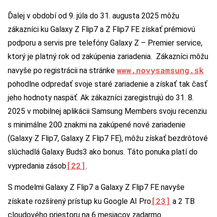
Ďalej v období od 9. júla do 31. augusta 2025 môžu
zákazníci ku Galaxy Z Flip7 a Z Flip7 FE získať prémiovú
podporu a servis pre telefóny Galaxy Z – Premier service,
ktorý je platný rok od zakúpenia zariadenia. Zákazníci môžu
www.novysamsung.sk
navyše po registrácii na stránke
pohodlne odpredať svoje staré zariadenie a získať tak časť
jeho hodnoty naspäť. Ak zákazníci zaregistrujú do 31. 8.
2025 v mobilnej aplikácii Samsung Members svoju recenziu
s minimálne 200 znakmi na zakúpené nové zariadenie
(Galaxy Z Flip7, Galaxy Z Flip7 FE), môžu získať bezdrôtové
slúchadlá Galaxy Buds3 ako bonus. Táto ponuka platí do
[22]
vypredania zásob
.
S modelmi Galaxy Z Flip7 a Galaxy Z Flip7 FE navyše
[23]
získate rozšírený prístup ku Google AI Pro
a 2 TB
cloudového priestoru na 6 mesiacov zadarmo.