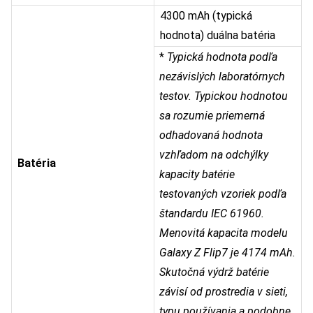
4300 mAh (typická
hodnota) duálna batéria
*
Typická hodnota podľa
nezávislých laboratórnych
testov. Typickou hodnotou
sa rozumie priemerná
odhadovaná hodnota
vzhľadom na odchýlky
Batéria
kapacity batérie
testovaných vzoriek podľa
štandardu IEC 61960.
Menovitá kapacita modelu
Galaxy Z Flip7 je 4174 mAh.
Skutočná výdrž batérie
závisí od prostredia v sieti,
typu používania a podobne.