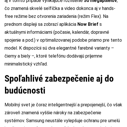
aj v tomto prípade vynikajúce rozlíšenie
50 megapixelov
,
čo znamená skvelé selfíčka a video dokonca aj v hands-
free režime bez otvorenia zariadenia (režim Flex). Na
prednom displeji sa zobrazí aplikácia
Now Brief
s
aktuálnymi informáciami (počasie, kalendár, dopravné
spojenie a pod.) v optimalizovanej podobe priamo pre tento
model. K dispozícii sú dva elegantné farebné varianty –
čierny a biely –, ktoré telefónu dodávajú príjemne
minimalistický vzhľad.
Spoľahlivé zabezpečenie aj do
budúcnosti
Mobilný svet je čoraz inteligentnejší a prepojenejší, čo však
zároveň znamená vyššie nároky na zabezpečenie
systémov. Samsung neustále vylepšuje ochranu pre umelú