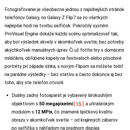
Fotografovanie je všeobecne jednou z najsilnejších stránok
telefónov Galaxy, no Galaxy Z Flip7 sa zo všetkých
najlepšie hodí na tvorbu selfíčok. Pokročilý systém
ProVisual Engine dokáže každú scénu optimalizovať tak,
aby bol výsledok skvelý v akomkoľvek svetle, bez potreby
akýchkoľvek manuálnych úprav. Či už fotíte hry s domácimi
miláčikmi, obľúbené kapely na festivaloch alebo pôsobivé
portréty pri západe slnka, s novým Flipom sa môžete tešiť
na parádne výsledky – bez statívu a často dokonca aj bez
toho, aby ste telefón otvorili.
Duálny zadný fotoaparát je vybavený širokouhlým
[15]
objektívom s
50 megapixelmi
a ultraširokým
modulom s
12 MPix
, čo znamená špičkovú kvalitu
obrazu v akomkoľvek svetle – od krajinných záberov
po selfíčka s náhľadom na prednom displeji.