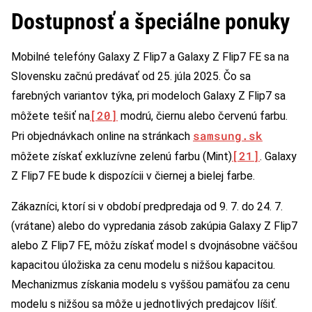
Dostupnosť a špeciálne ponuky
Mobilné telefóny Galaxy Z Flip7 a Galaxy Z Flip7 FE sa na
Slovensku začnú predávať od 25. júla 2025. Čo sa
farebných variantov týka, pri modeloch Galaxy Z Flip7 sa
[20]
môžete tešiť na
modrú, čiernu alebo červenú farbu.
samsung.sk
Pri objednávkach online na stránkach
[21]
môžete získať exkluzívne zelenú farbu (Mint)
. Galaxy
Z Flip7 FE bude k dispozícii v čiernej a bielej farbe.
Zákazníci, ktorí si v období predpredaja od 9. 7. do 24. 7.
(vrátane) alebo do vypredania zásob zakúpia Galaxy Z Flip7
alebo Z Flip7 FE, môžu získať model s dvojnásobne väčšou
kapacitou úložiska za cenu modelu s nižšou kapacitou.
Mechanizmus získania modelu s vyššou pamäťou za cenu
modelu s nižšou sa môže u jednotlivých predajcov líšiť.