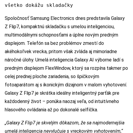
všetko dokážu skladačky
Spoločnosť Samsung Electronics dnes predstavila Galaxy
Z Flip7, kompaktnú skladačku s umelou inteligenciou,
multimodálnymi schopnosťami a úplne novým predným
displejom. Telefón sa bez problémov zmestí do
akéhokoľvek vrecka, pritom však zvláda aj mimoriadne
náročné úlohy. Umelá inteligencia Galaxy AI výborne ladí s
predným displejom FlexWindow, ktorý sa rozpína takmer po
celej prednej ploche zariadenia, so špičkovým
fotoaparátom aj s ikonickým dizajnom v malom vyhotovení.
Galaxy Z Flip7 je skrátka ideálny inteligentný parťák pre
každodenný život – ponúka naozaj veľa, od intuitívneho
hlasového ovládania až po dokonalé selfíčka.
„Galaxy Z Flip7 je skvelým dôkazom, že sa najmodernejšia
umelá inteligencia nevylučuje s vreckovým vyhotovením,“