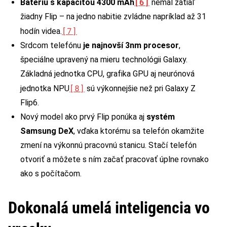
[6]
Batériu s kapacitou
4300 mAh
nemal zatiaľ
žiadny Flip – na jedno nabitie zvládne napríklad až 31
[7]
hodín videa.
Srdcom telefónu
je najnovší 3nm procesor
,
špeciálne upravený na mieru technológii Galaxy.
Základná jednotka CPU, grafika GPU aj neurónová
[8]
jednotka NPU
sú výkonnejšie než pri Galaxy Z
Flip6.
Nový model ako prvý Flip ponúka aj
systém
Samsung DeX
, vďaka ktorému sa telefón okamžite
zmení na výkonnú pracovnú stanicu. Stačí telefón
otvoriť a môžete s ním začať pracovať úplne rovnako
ako s počítačom.
Dokonalá umelá inteligencia vo