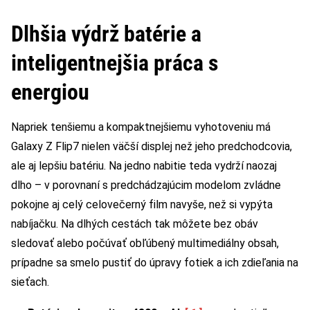
Dlhšia výdrž batérie a
inteligentnejšia práca s
energiou
Napriek tenšiemu a kompaktnejšiemu vyhotoveniu má
Galaxy Z Flip7 nielen väčší displej než jeho predchodcovia,
ale aj lepšiu batériu. Na jedno nabitie teda vydrží naozaj
dlho – v porovnaní s predchádzajúcim modelom zvládne
pokojne aj celý celovečerný film navyše, než si vypýta
nabíjačku. Na dlhých cestách tak môžete bez obáv
sledovať alebo počúvať obľúbený multimediálny obsah,
prípadne sa smelo pustiť do úpravy fotiek a ich zdieľania na
sieťach.