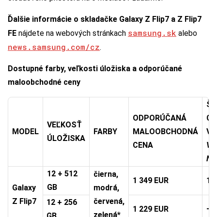
Ďalšie informácie o skladačke Galaxy Z Flip7 a Z Flip7
samsung.sk
FE
nájdete na webových stránkach
alebo
news.samsung.com/cz
.
Dostupné farby, veľkosti úložiska a odporúčané
maloobchodné ceny
ŠP
ODPORÚČANÁ
CE
VEĽKOSŤ
MODEL
FARBY
MALOOBCHODNÁ
V 
ÚLOŽISKA
CENA
VY
NI
12 + 512
čierna,
1 349 EUR
1 
GB
Galaxy
modrá,
Z Flip7
červená,
12 + 256
1 229 EUR
–
zelená*
GB