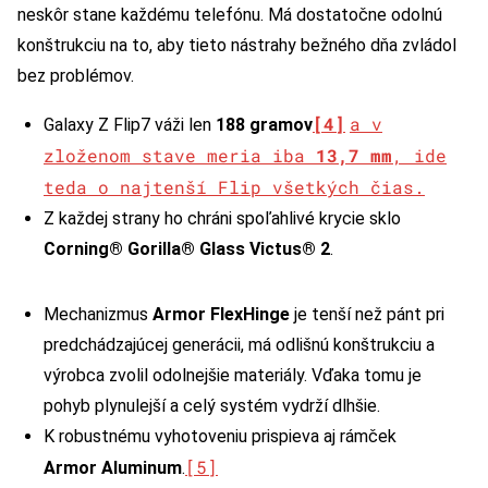
neskôr stane každému telefónu. Má dostatočne odolnú
konštrukciu na to, aby tieto nástrahy bežného dňa zvládol
bez problémov.
[4]
a v
Galaxy Z Flip7 váži len
188 gramov
zloženom stave meria iba
13,7 mm
, ide
teda o najtenší Flip všetkých čias.
Z každej strany ho chráni spoľahlivé krycie sklo
Corning® Gorilla® Glass Victus® 2
.
Mechanizmus
Armor FlexHinge
je tenší než pánt pri
predchádzajúcej generácii, má odlišnú konštrukciu a
výrobca zvolil odolnejšie materiály. Vďaka tomu je
pohyb plynulejší a celý systém vydrží dlhšie.
K robustnému vyhotoveniu prispieva aj rámček
[5]
Armor Aluminum
.