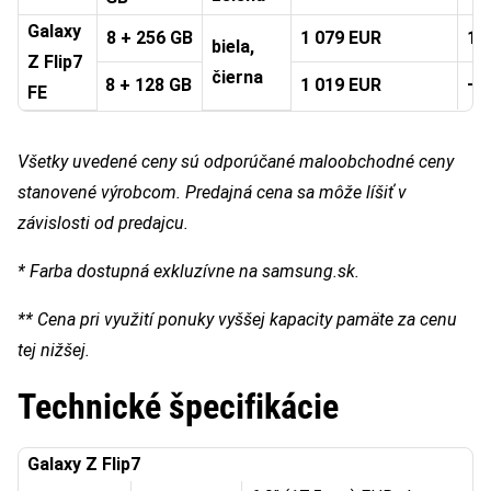
Galaxy
8 + 256 GB
1 079 EUR
1 
biela,
Z Flip7
čierna
8 + 128 GB
1 019 EUR
–
FE
Všetky uvedené ceny sú odporúčané maloobchodné ceny
stanovené výrobcom. Predajná cena sa môže líšiť v
závislosti od predajcu.
* Farba dostupná exkluzívne na samsung.sk.
** Cena pri využití ponuky vyššej kapacity pamäte za cenu
tej nižšej.
Technické špecifikácie
​Galaxy Z Flip7