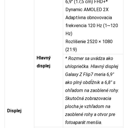
6,9″ (17,5 cm) FHD+*
Dynamic AMOLED 2X
Adaptívna obnovovacia
frekvencia 120 Hz (1~120
Hz)
Rozlíšenie 2520 × 1080
(21:9)
Hlavný
* Rozmer sa uvádza ako
displej
uhlopriečka. Hlavný displej
Galaxy Z Flip7 meria 6,9″
ako plný obdĺžnik a 6,8″ s
ohľadom na zaoblené rohy.
Skutočná zobrazovacia
plocha je vzhľadom na
Displej
zaoblené rohy a otvor pre
fotoaparát menšia.