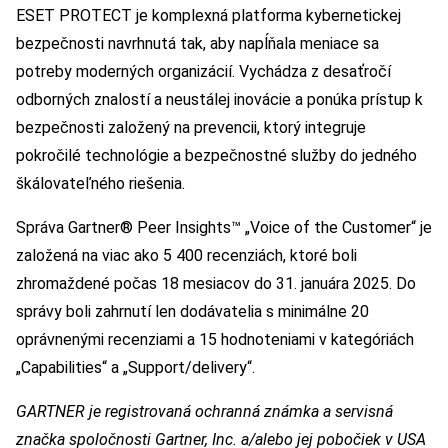
ESET PROTECT je komplexná platforma kybernetickej
bezpečnosti navrhnutá tak, aby napĺňala meniace sa
potreby moderných organizácií. Vychádza z desaťročí
odborných znalostí a neustálej inovácie a ponúka prístup k
bezpečnosti založený na prevencii, ktorý integruje
pokročilé technológie a bezpečnostné služby do jedného
škálovateľného riešenia.
Správa Gartner® Peer Insights™ „Voice of the Customer“ je
založená na viac ako 5 400 recenziách, ktoré boli
zhromaždené počas 18 mesiacov do 31. januára 2025. Do
správy boli zahrnutí len dodávatelia s minimálne 20
oprávnenými recenziami a 15 hodnoteniami v kategóriách
„Capabilities“ a „Support/delivery“.
GARTNER je registrovaná ochranná známka a servisná
značka spoločnosti Gartner, Inc. a/alebo jej pobočiek v USA