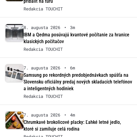
pribaliť na túru
Redakcia TOUCHIT
8. augusta 2026
•
3m
IBM a Qedma posúvajú kvantové počítanie za hranice
klasických počítačov
Redakcia TOUCHIT
7. augusta 2026
•
6m
Samsung po rekordných predobjednávkach spúšťa na
Slovensku oficiálny predaj nových skladacích telefónov
a inteligentných hodiniek
Redakcia TOUCHIT
7. augusta 2026
•
4m
Chrumkavé brokolicové placky: Ľahké letné jedlo,
ktoré si zamiluje celá rodina
Redakcia TOUCHIT