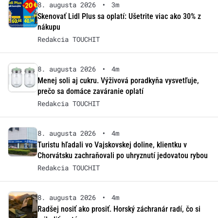
8. augusta 2026
•
3m
Skenovať Lidl Plus sa oplatí: Ušetrite viac ako 30% z
nákupu
Redakcia TOUCHIT
8. augusta 2026
•
4m
Menej soli aj cukru. Výživová poradkyňa vysvetľuje,
prečo sa domáce zaváranie oplatí
Redakcia TOUCHIT
8. augusta 2026
•
4m
Turistu hľadali vo Vajskovskej doline, klientku v
Chorvátsku zachraňovali po uhryznutí jedovatou rybou
Redakcia TOUCHIT
8. augusta 2026
•
4m
Radšej nosiť ako prosiť. Horský záchranár radí, čo si