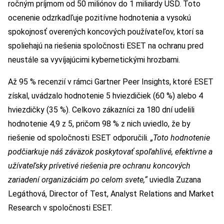
ročným príjmom od 50 miliónov do 1 miliardy USD. Toto
ocenenie odzrkadľuje pozitívne hodnotenia a vysokú
spokojnosť overených koncových používateľov, ktorí sa
spoliehajú na riešenia spoločnosti ESET na ochranu pred
neustále sa vyvíjajúcimi kybernetickými hrozbami.
Až 95 % recenzií v rámci Gartner Peer Insights, ktoré ESET
získal, uvádzalo hodnotenie 5 hviezdičiek (60 %) alebo 4
hviezdičky (35 %). Celkovo zákazníci za 180 dní udelili
hodnotenie 4,9 z 5, pričom 98 % z nich uviedlo, že by
riešenie od spoločnosti ESET odporučili.
„Toto hodnotenie
podčiarkuje náš záväzok poskytovať spoľahlivé, efektívne a
užívateľsky prívetivé riešenia pre ochranu koncových
zariadení organizáciám po celom svete,“
uviedla Zuzana
Legáthová, Director of Test, Analyst Relations and Market
Research v spoločnosti ESET.