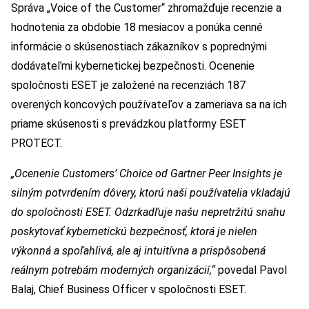
Správa „Voice of the Customer“ zhromažďuje recenzie a
hodnotenia za obdobie 18 mesiacov a ponúka cenné
informácie o skúsenostiach zákazníkov s poprednými
dodávateľmi kybernetickej bezpečnosti. Ocenenie
spoločnosti ESET je založené na recenziách 187
overených koncových používateľov a zameriava sa na ich
priame skúsenosti s prevádzkou platformy ESET
PROTECT.
„Ocenenie Customers’ Choice od Gartner Peer Insights je
silným potvrdením dôvery, ktorú naši používatelia vkladajú
do spoločnosti ESET. Odzrkadľuje našu nepretržitú snahu
poskytovať kybernetickú bezpečnosť, ktorá je nielen
výkonná a spoľahlivá, ale aj intuitívna a prispôsobená
reálnym potrebám moderných organizácií,“
povedal Pavol
Balaj, Chief Business Officer v spoločnosti ESET.