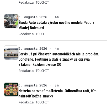
Redakcia TOUCHIT
6. augusta 2026
•
4m
Škoda Auto začala výrobu nového modelu Peaq v
Mladej Boleslavi
Redakcia TOUCHIT
6. augusta 2026
•
4m
Servis už pri čínskych automobilkách nie je problém.
Dongfeng, Forthing a ďalšie značky už opravia
v takmer každom okrese SR
Redakcia TOUCHIT
6. augusta 2026
•
3m
Netreba sa vzdať maškrtenia. Odborníčka radí, čím
nahradiť bežné snacky
Redakcia TOUCHIT