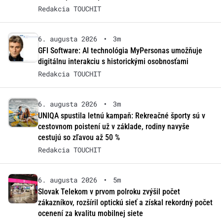
Redakcia TOUCHIT
6. augusta 2026
•
3m
GFI Software: AI technológia MyPersonas umožňuje
digitálnu interakciu s historickými osobnosťami
Redakcia TOUCHIT
6. augusta 2026
•
3m
UNIQA spustila letnú kampaň: Rekreačné športy sú v
cestovnom poistení už v základe, rodiny navyše
cestujú so zľavou až 50 %
Redakcia TOUCHIT
6. augusta 2026
•
5m
Slovak Telekom v prvom polroku zvýšil počet
zákazníkov, rozšíril optickú sieť a získal rekordný počet
ocenení za kvalitu mobilnej siete