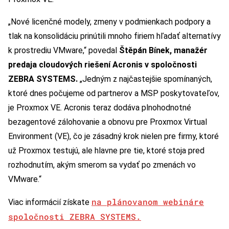
„Nové licenčné modely, zmeny v podmienkach podpory a
tlak na konsolidáciu prinútili mnoho firiem hľadať alternatívy
k prostrediu VMware,“ povedal
Štěpán Bínek, manažér
predaja cloudových riešení Acronis v spoločnosti
ZEBRA SYSTEMS.
„Jedným z najčastejšie spomínaných,
ktoré dnes počujeme od partnerov a MSP poskytovateľov,
je Proxmox VE. Acronis teraz dodáva plnohodnotné
bezagentové zálohovanie a obnovu pre Proxmox Virtual
Environment (VE), čo je zásadný krok nielen pre firmy, ktoré
už Proxmox testujú, ale hlavne pre tie, ktoré stoja pred
rozhodnutím, akým smerom sa vydať po zmenách vo
VMware.“
na plánovanom webináre
Viac informácií získate
spoločnosti ZEBRA SYSTEMS.