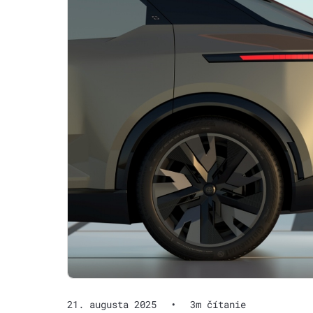
21. augusta 2025
•
3m čítanie