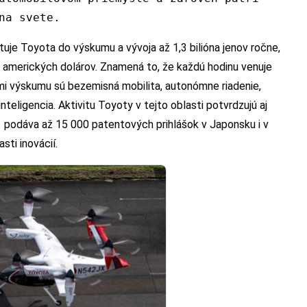
na svete.
uje Toyota do výskumu a vývoja až 1,3 bilióna jenov ročne,
y amerických dolárov. Znamená to, že každú hodinu venuje
ami výskumu sú bezemisná mobilita, autonómne riadenie,
teligencia. Aktivitu Toyoty v tejto oblasti potvrdzujú aj
podáva až 15 000 patentových prihlášok v Japonsku i v
sti inovácií.