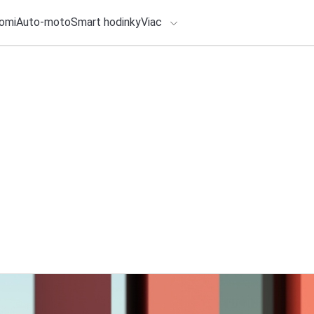
omi
Auto-moto
Smart hodinky
Viac
HLO BY VÁS ZAUJÍMAŤ
lačové správy
4. augusta 2026
•
2m
ADÁVANIA
Najsťahovanejšia c
Leviciach a okolí
Zadajte frázu pre vyhľadanie
Redakcia TOUCHIT