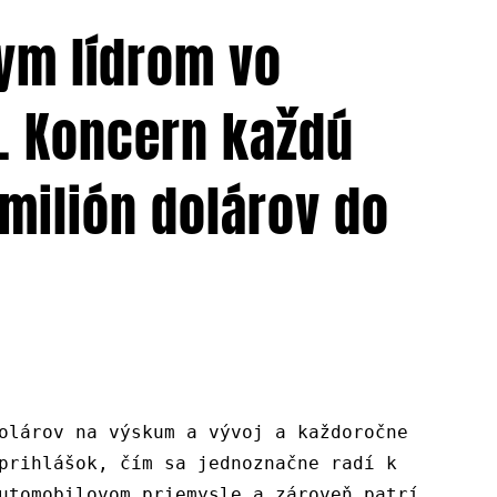
nym lídrom vo
. Koncern každú
milión dolárov do
olárov na výskum a vývoj a každoročne
prihlášok, čím sa jednoznačne radí k
utomobilovom priemysle a zároveň patrí