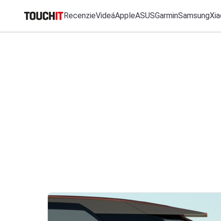
Recenzie
Videá
Apple
ASUS
Garmin
Samsung
Xia
MO
Katalóg zariadení
Všetko
Recenzie
Videá
Tipy, triky, návody
T
Porovnať zariadenia
VÝSLEDKY VYHĽ
Tlačové správy
Predplatné časopisu