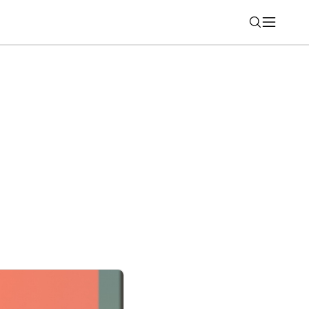
Nájsť
estovná aplikácia Bolt po novom aj v