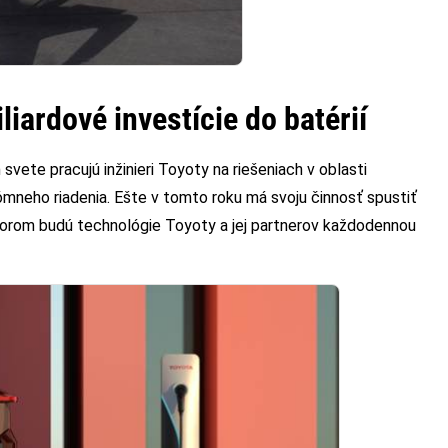
iardové investície do batérií
ete pracujú inžinieri Toyoty na riešeniach v oblasti
nómneho riadenia. Ešte v tomto roku má svoju činnosť spustiť
torom budú technológie Toyoty a jej partnerov každodennou