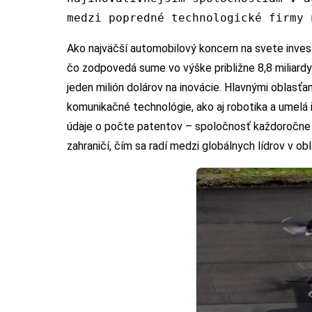
medzi popredné technologické firmy 
Ako najväčší automobilový koncern na svete invest
čo zodpovedá sume vo výške približne 8,8 miliard
jeden milión dolárov na inovácie. Hlavnými oblasť
komunikačné technológie, ako aj robotika a umelá in
údaje o počte patentov – spoločnosť každoročne 
zahraničí, čím sa radí medzi globálnych lídrov v obla