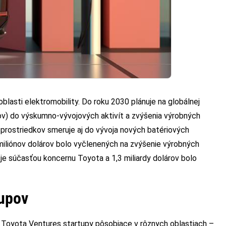
blasti elektromobility. Do roku 2030 plánuje na globálnej
enov) do výskumno-vývojových aktivít a zvýšenia výrobných
 prostriedkov smeruje aj do vývoja nových batériových
miliónov dolárov bolo vyčlenených na zvýšenie výrobných
 je súčasťou koncernu Toyota a 1,3 miliardy dolárov bolo
tupov
 Toyota Ventures startupy pôsobiace v rôznych oblastiach –