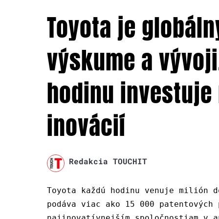
Toyota je globál
výskume a vývoji
hodinu investuje 
inovácií
Redakcia TOUCHIT
Toyota každú hodinu venuje milión d
podáva viac ako 15 000 patentových 
najinovatívnejším spoločnostiam v a