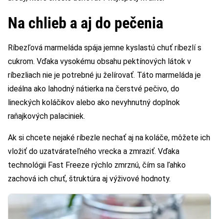
Na chlieb a aj do pečenia
Ríbezľová marmeláda spája jemne kyslastú chuť ríbezlí s
cukrom. Vďaka vysokému obsahu pek­tínových látok v
ríbezliach nie je potrebné ju želírovať. Táto marmeláda je
ideálna ako lahodný nátierka na čerstvé pečivo, do
lineckých koláčikov alebo ako nevyhnutný doplnok
raňajkových palaciniek.
Ak si chcete nejaké ríbezle nechať aj na koláče, môžete ich
vložiť do uzatvárateľného vrecka a zmraziť. Vďaka
technológii Fast Freeze rýchlo zmrznú, čím sa ľahko
zachová ich chuť, štruktúra aj výživové hodnoty.