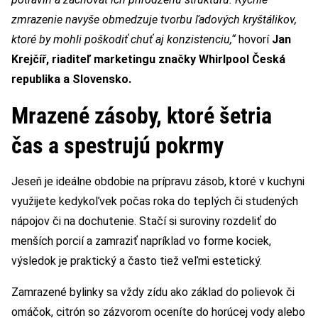
zmrazenie navyše obmedzuje tvorbu ľadových kryštálikov,
ktoré by mohli poškodiť chuť aj konzistenciu,“
hovorí
Jan
Krejčíř, riaditeľ marketingu značky Whirlpool Česká
republika a Slovensko.
Mrazené zásoby, ktoré šetria
čas a spestrujú pokrmy
Jeseň je ideálne obdobie na prípravu zásob, ktoré v kuchyni
využijete kedykoľvek počas roka do teplých či studených
nápojov či na dochutenie. Stačí si suroviny rozdeliť do
menších porcií a zamraziť napríklad vo forme kociek,
výsledok je praktický a často tiež veľmi estetický.
Zamrazené bylinky sa vždy zídu ako základ do polievok či
omáčok, citrón so zázvorom oceníte do horúcej vody alebo