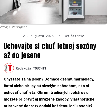
Zdroj: Whirlpool
21. augusta 2025
•
4m čítanie
Uchovajte si chuť letnej sezóny
až do jesene
Redakcia TOUCHIT
Chystáte sa na jeseň? Domáce džemy, marmelády,
čatní alebo sirupy sú skvelým spôsobom, ako si
uchovať chuť leta. Okrem tradičných pohárov si
môžete pripraviť aj mrazené zásoby. Vlastnoručne
pripravené dobroty dodajú každému jedlu osobitý