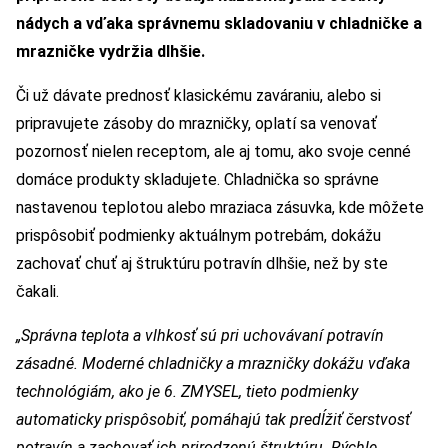
nádych a vďaka správnemu skladovaniu v chladničke a
mrazničke vydržia dlhšie.
Či už dávate prednosť klasickému zaváraniu, alebo si
pripravujete zásoby do mrazničky, oplatí sa venovať
pozornosť nielen receptom, ale aj tomu, ako svoje cenné
domáce produkty skladujete. Chladnička so správne
nastavenou teplotou alebo mraziaca zásuvka, kde môžete
prispôsobiť podmienky aktuálnym potrebám, dokážu
zachovať chuť aj štruktúru potravín dlhšie, než by ste
čakali.
„Správna teplota a vlhkosť sú pri uchovávaní potravín
zásadné. Moderné chladničky a mrazničky dokážu vďaka
technológiám, ako je 6. ZMYSEL, tieto podmienky
automaticky prispôsobiť, pomáhajú tak predĺžiť čerstvosť
potravín a zachovať ich prirodzenú štruktúru. Rýchle