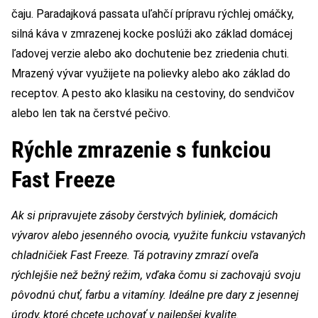
čaju. Paradajková passata uľahčí prípravu rýchlej omáčky,
silná káva v zmrazenej kocke poslúži ako základ domácej
ľadovej verzie alebo ako dochutenie bez zriedenia chuti.
Mrazený vývar využijete na polievky alebo ako základ do
receptov. A pesto ako klasiku na cestoviny, do sendvičov
alebo len tak na čerstvé pečivo.
Rýchle zmrazenie s funkciou
Fast Freeze
Ak si pripravujete zásoby čerstvých byliniek, domácich
vývarov alebo jesenného ovocia, využite funkciu vstavaných
chladničiek Fast Freeze. Tá potraviny zmrazí oveľa
rýchlejšie než bežný režim, vďaka čomu si zachovajú svoju
pôvodnú chuť, farbu a vitamíny. Ideálne pre dary z jesennej
úrody, ktoré chcete uchovať v najlepšej kvalite.