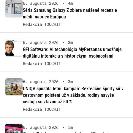
6. augusta 2026
•
4m
Séria Samsung Galaxy Z zbiera nadšené recenzie
médií naprieč Európou
Redakcia TOUCHIT
6. augusta 2026
•
3m
GFI Software: AI technológia MyPersonas umožňuje
digitálnu interakciu s historickými osobnosťami
Redakcia TOUCHIT
6. augusta 2026
•
3m
UNIQA spustila letnú kampaň: Rekreačné športy sú v
cestovnom poistení už v základe, rodiny navyše
cestujú so zľavou až 50 %
Redakcia TOUCHIT
6. augusta 2026
•
5m