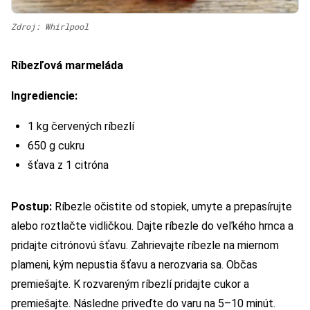
Zdroj: Whirlpool
Ríbezľová marmeláda
Ingrediencie:
1 kg červených ríbezlí
650 g cukru
šťava z 1 citróna
Postup:
Ríbezle očistite od stopiek, umyte a prepasírujte
alebo roztlačte vidličkou. Dajte ríbezle do veľkého hrnca a
pridajte citrónovú šťavu. Zahrievajte ríbezle na miernom
plameni, kým nepustia šťavu a nerozvaria sa. Občas
premiešajte. K rozvareným ríbezlí pridajte cukor a
premiešajte. Následne priveďte do varu na 5–10 minút.