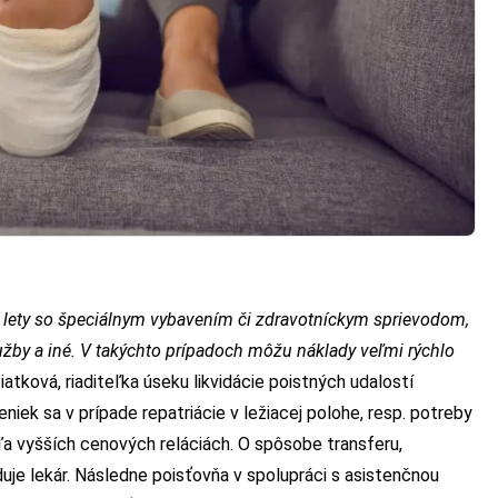
 lety so špeciálnym vybavením či zdravotníckym sprievodom,
lužby a iné. V takýchto prípadoch môžu náklady veľmi rýchlo
iatková, riaditeľka úseku likvidácie poistných udalostí
niek sa v prípade repatriácie v ležiacej polohe, resp. potreby
eľa vyšších cenových reláciách. O spôsobe transferu,
je lekár. Následne poisťovňa v spolupráci s asistenčnou