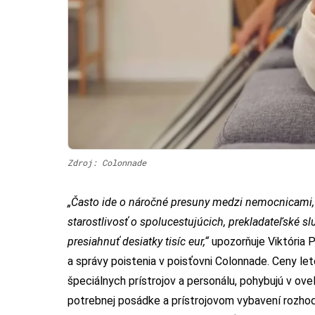
Zdroj: Colonnade
„Často ide o náročné presuny medzi nemocnicami,
starostlivosť o spolucestujúcich, prekladateľské s
presiahnuť desiatky tisíc eur,“
upozorňuje Viktória P
a správy poistenia v poisťovni Colonnade. Ceny lete
špeciálnych prístrojov a personálu, pohybujú v ov
potrebnej posádke a prístrojovom vybavení rozhodu