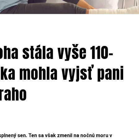
ha stála vyše 110-
nka mohla vyjsť pani
raho
 splnený sen. Ten sa však zmenil na nočnú moru v