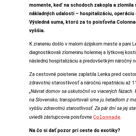
momente, keď na schodoch zakopla a zlomila s
nákladných udalostí – hospitalizáciu, operáciu
Výsledná suma, ktorú za to poisťovňa Colonnade
vyššia.
K zraneniu došlo v malom ázijskom meste a pani L
diagnostikovali zlomeninu holennej a lýtkovej kosti
následnú hospitalizáciu a predovšetkým náročný ná
Za cestovné poistenie zaplatila Lenka pred cestou
zdravotnú starostlivosť a náročnú repatriáciu až 110
„Návrat domov sa uskutočnil vo viacerých fázach. 
na Slovensko, transportovali sme ju lietadlom z 
vyššiu zdravotnú starostlivosť. Za pár dní sa jej st
Colonnade
uviedli zástupcovia poisťovne
.
Na čo si dať pozor pri ceste do exotiky?