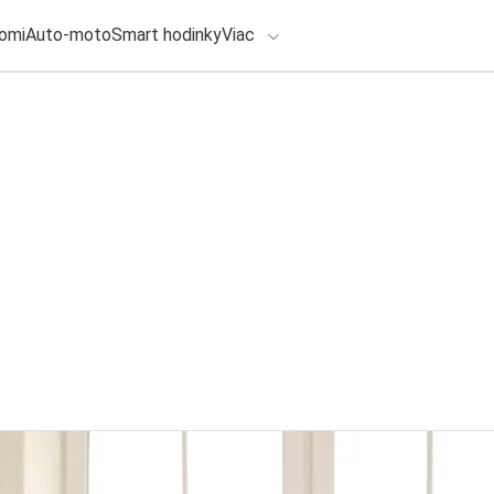
omi
Auto-moto
Smart hodinky
Viac
HLO BY VÁS ZAUJÍMAŤ
lačové správy
5. augusta 2026
•
5m
Spoločnosť Lenovo
ADÁVANIA
zakladajúci partner
Zadajte frázu pre vyhľadanie
Redakcia TOUCHIT