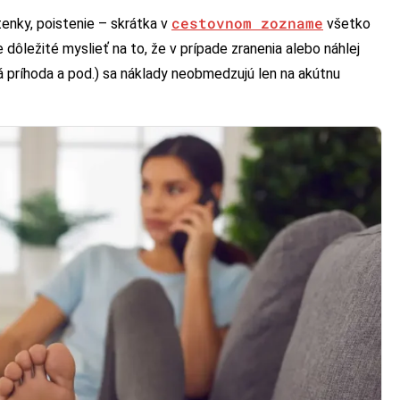
cestovnom zozname
tenky, poistenie – skrátka v
všetko
e dôležité myslieť na to, že v prípade zranenia alebo náhlej
 príhoda a pod.) sa náklady neobmedzujú len na akútnu