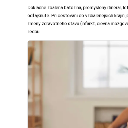
Dôkladne zbalená batožina, premyslený itinerár, le
odfajknuté.
Pri cestovaní do vzdialenejších krajín j
zmeny zdravotného stavu (infarkt, cievna mozgová
liečbu.