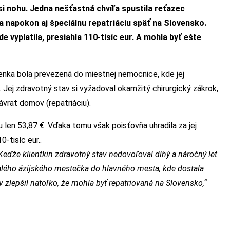
i nohu. Jedna nešťastná chvíľa spustila reťazec
 a napokon aj špeciálnu repatriáciu späť na Slovensko.
 vyplatila, presiahla 110-tisíc eur. A mohla byť ešte
enka bola prevezená do miestnej nemocnice, kde jej
. Jej zdravotný stav si vyžadoval okamžitý chirurgický zákrok,
vrat domov (repatriáciu).
 len 53,87 €. Vďaka tomu však poisťovňa uhradila za jej
-tisíc eur..
Keďže klientkin zdravotný stav nedovoľoval dlhý a náročný let
malého ázijského mestečka do hlavného mesta, kde dostala
av zlepšil natoľko, že mohla byť repatriovaná na Slovensko,“