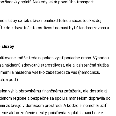
požiadavky splniť. Niekedy lekár povolí iba transport
čné služby sa tak stáva nenahraditeľnou súčasťou každej
Ú, kde zdravotná starostlivosť nemusí byť štandardizovaná a
 služby
mplikovane, môže teda napokon vyjsť poriadne draho. Výhodou
a nákladnú zdravotnú starostlivosť, ale aj asistenčná služba,
 usmerní a následne všetko zabezpečí za vás (nemocnicu,
h, a pod.).
elen vyhla obrovskému finančnému zaťaženiu, ale dostala aj
 v danom regióne a bezpečne sa spolu s manželom dopravila do
ia zotavuje v domácom prostredí. A keďže si nemohla užiť
tenie alebo zrušenie cesty, poisťovňa zaplatila pani Lenke