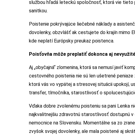
službou hľadá leteckú spoločnosť, ktorá vie tieto 
sanitkou.
Poistenie pokrývajúce liečebné náklady a asisten
dovolenky, obzvlášť ak cestujete do krajín mimo E
kde neplatí Európsky preukaz poistenca.
Poisťovňa môže preplatiť dokonca aj nevyužité
Aj „obyčajná“ zlomenina, ktorá sa nemusí javiť ko
cestovného poistenia nie sú len ušetrené peniaze z
ktorá vás vo vypätej a stresovej situácii upokojí,
transfer, tlmočníka, starostlivosť o spolucestujúcic
Vďaka dobre zvolenému poisteniu sa pani Lenka ni
najkvalitnejšiu zdravotnú starostlivosť dostupnú
nemocnice na Slovensku. Momentálne sa zo zranen
zvyšok svojej dovolenky, ale mala poistené aj skrá