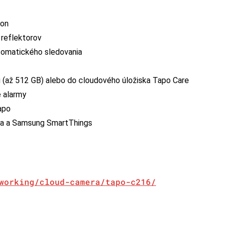
lon
reflektorov
utomatického sledovania
 (až 512 GB) alebo do cloudového úložiska Tapo Care
é alarmy
apo
exa a Samsung SmartThings
working/cloud-camera/tapo-c216/