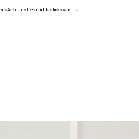
omi
Auto-moto
Smart hodinky
Viac
HLO BY VÁS ZAUJÍMAŤ
lačové správy
ADÁVANIA
Zadajte frázu pre vyhľadanie
28. júla 2026
•
3m
Žlté poštové schrá
poštovým bodom a
Redakcia TOUCHIT