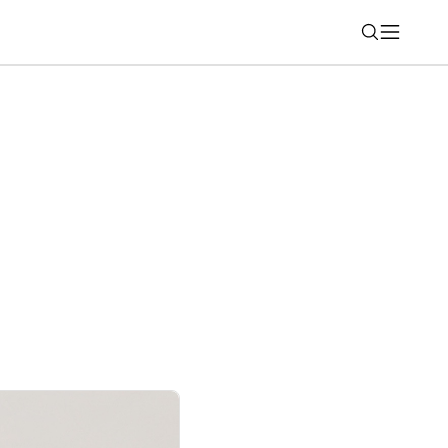
Nájsť
nky s 200-ročnou tradíciou sú praktickým
j dnes