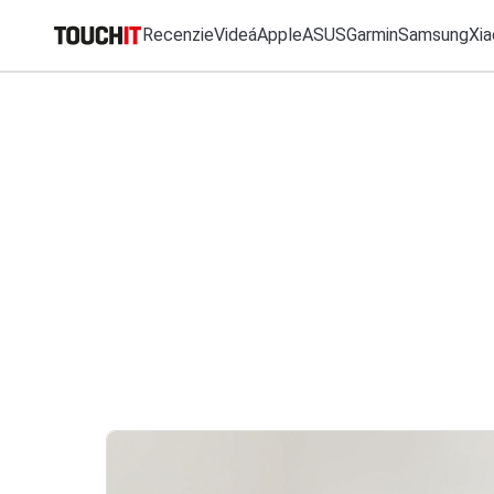
Recenzie
Videá
Apple
ASUS
Garmin
Samsung
Xia
MO
Všetko
Recenzie
Videá
Tipy, triky, návody
T
VÝSLEDKY VYHĽ
Katalóg zariadení
Porovnať zariadenia
Tlačové správy
Predplatné časopisu