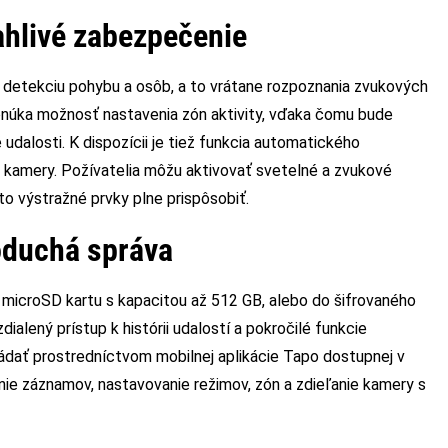
ahlivé zabezpečenie
ú detekciu pohybu a osôb, a to vrátane rozpoznania zvukových
ponúka možnosť nastavenia zón aktivity, vďaka čomu bude
udalosti. K dispozícii je tiež funkcia automatického
i kamery. Požívatelia môžu aktivovať svetelné a zvukové
eto výstražné prvky plne prispôsobiť.
noduchá správa
microSD kartu s kapacitou až 512 GB, alebo do šifrovaného
ialený prístup k histórii udalostí a pokročilé funkcie
ládať prostredníctvom mobilnej aplikácie Tapo dostupnej v
anie záznamov, nastavovanie režimov, zón a zdieľanie kamery s