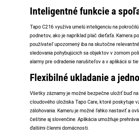
Inteligentné funkcie a spoľ
Tapo C216 využíva umelú inteligenciu na pokročil
podnetov, ako je napríklad plač dieťaťa. Kamera 
používateľ upozornený iba na skutočne relevantné 
sledovania pohybujúcich sa objektov v zornom pol
alarmy pre odradenie narušiteľov a v aplikácii si ti
Flexibilné ukladanie a jed
Všetky záznamy je možné bezpečne uložiť buď na 
cloudového úložiska Tapo Care, ktoré poskytuje vzd
zálohovania. Kameru je možné ľahko nastaviť a ov
češtine aj slovenčine. Aplikácia umožňuje prehráv
ďalšími členmi domácnosti.