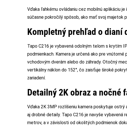
Vďaka ľahkému ovládaniu cez mobilnú aplikáciu je 
súčasne pokročilý spôsob, ako mať svoj majetok p
Kompletný prehľad o dianí 
Tapo C216 je vybavená odolným telom s krytím IP
podmienkach. Kamera je určená ako pre vnútorné prie
vchodovým dverám alebo do záhrady. Otočný mecha
vertikálny náklon do 152°, čo zaisťuje široké pokry
zariadení.
Detailný 2K obraz a nočné 
Vďaka 2K 3MP rozlíšeniu kamera poskytuje ostrý a
aj drobné detaily. Tapo C216 je navyše vybavená 
metrov, a v závislosti od okolitých podmienok doká