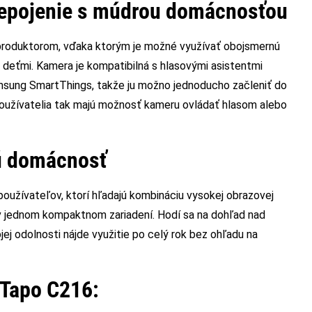
repojenie s múdrou domácnosťou
roduktorom, vďaka ktorým je možné využívať obojsmernú
o deťmi. Kamera je kompatibilná s hlasovými asistentmi
msung SmartThings, takže ju možno jednoducho začleniť do
Používatelia tak majú možnosť kameru ovládať hlasom alebo
ú domácnosť
oužívateľov, ktorí hľadajú kombináciu vysokej obrazovej
ia v jednom kompaktnom zariadení. Hodí sa na dohľad nad
ej odolnosti nájde využitie po celý rok bez ohľadu na
 Tapo C216: