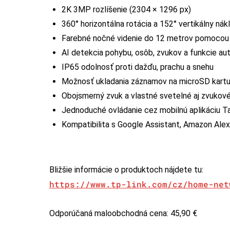
2K 3MP rozlíšenie (2304 × 1296 px)
360° horizontálna rotácia a 152° vertikálny nák
Farebné nočné videnie do 12 metrov pomocou 
AI detekcia pohybu, osôb, zvukov a funkcie a
IP65 odolnosť proti dažďu, prachu a snehu
Možnosť ukladania záznamov na microSD kartu
Obojsmerný zvuk a vlastné svetelné aj zvukov
Jednoduché ovládanie cez mobilnú aplikáciu T
Kompatibilita s Google Assistant, Amazon Al
Bližšie informácie o produktoch nájdete tu:
https://www.tp-link.com/cz/home-net
Odporúčaná maloobchodná cena: 45,90 €