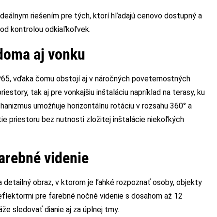
ideálnym riešením pre tých, ktorí hľadajú cenovo dostupný a
od kontrolou odkiaľkoľvek.
doma aj vonku
65, vďaka čomu obstojí aj v náročných poveternostných
story, tak aj pre vonkajšiu inštaláciu napríklad na terasy, ku
nizmus umožňuje horizontálnu rotáciu v rozsahu 360° a
tie priestoru bez nutnosti zložitej inštalácie niekoľkých
farebné videnie
 detailný obraz, v ktorom je ľahké rozpoznať osoby, objekty
reflektormi pre farebné nočné videnie s dosahom až 12
že sledovať dianie aj za úplnej tmy.