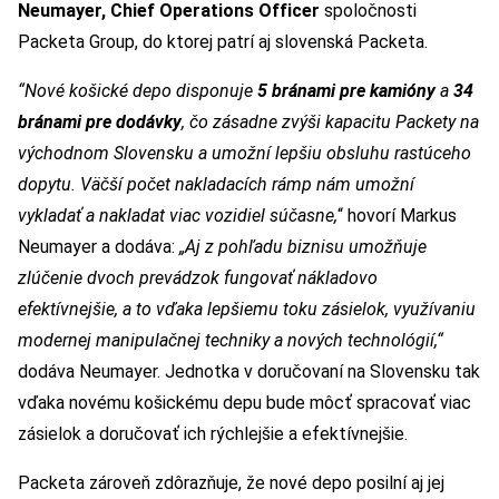
Neumayer, Chief Operations Officer
spoločnosti
Packeta Group, do ktorej patrí aj slovenská Packeta.
“Nové košické depo disponuje
5 bránami pre kamióny
a
34
bránami pre dodávky
, čo zásadne zvýši kapacitu Packety na
východnom Slovensku a umožní lepšiu obsluhu rastúceho
dopytu.
Väčší počet nakladacích rámp nám umožní
vykladať a nakladat viac vozidiel súčasne
,
“ hovorí Markus
Neumayer a dodáva:
„Aj
z pohľadu biznisu umožňuje
zlúčenie dvoch prevádzok fungovať nákladovo
efektívnejšie, a to vďaka lepšiemu
toku zásielok, využívaniu
modernej manipulačnej techniky a nových technológií,“
dodáva Neumayer. Jednotka v doručovaní na Slovensku tak
vďaka novému košickému depu bude môcť spracovať viac
zásielok a doručovať ich rýchlejšie a efektívnejšie.
Packeta zároveň zdôrazňuje, že nové depo posilní aj jej