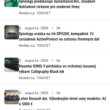
Synology predstavuje Surveillance365, cloudové
dohľadové riešenie pre moderné firmy
Redakcia TOUCHIT
5. augusta 2026
•
3m
Synology uvádza na trh DP5200, kompaktné 1U
zariadenie ActiveProtect na ochranu firemných dát
Redakcia TOUCHIT
5. augusta 2026
•
3m
Hyundai IONIQ 9 prichádza vo vrcholnej luxusnej
výbave Calligraphy Black Ink
Redakcia TOUCHIT
5. augusta 2026
•
2m
Letné Renault dni. Výhodnejšie letné ceny modelov. Až
o 5000 €