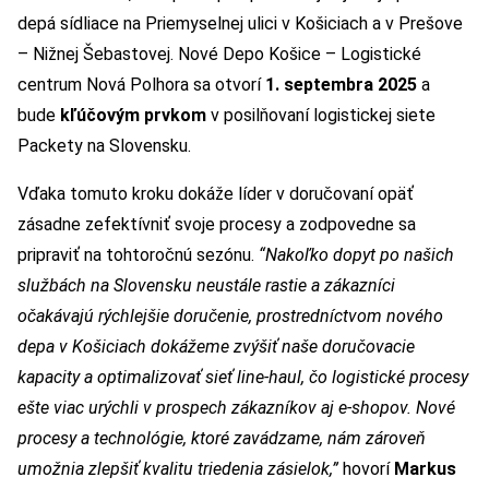
depá sídliace na Priemyselnej ulici v Košiciach a v Prešove
– Nižnej Šebastovej. Nové Depo Košice – Logistické
centrum Nová Polhora sa otvorí
1. septembra 2025
a
bude
kľúčovým prvkom
v posilňovaní logistickej siete
Packety na Slovensku.
Vďaka tomuto kroku dokáže líder v doručovaní opäť
zásadne zefektívniť svoje procesy a zodpovedne sa
pripraviť na tohtoročnú sezónu.
“Nakoľko dopyt po našich
službách na Slovensku neustále rastie a zákazníci
očakávajú rýchlejšie doručenie, prostredníctvom nového
depa v Košiciach dokážeme zvýšiť naše doručovacie
kapacity a optimalizovať sieť line-haul, čo logistické procesy
ešte viac urýchli v prospech zákazníkov aj e-shopov.
Nové
procesy a technológie, ktoré zavádzame, nám zároveň
umožnia zlepšiť kvalitu triedenia zásielok
,”
hovorí
Markus