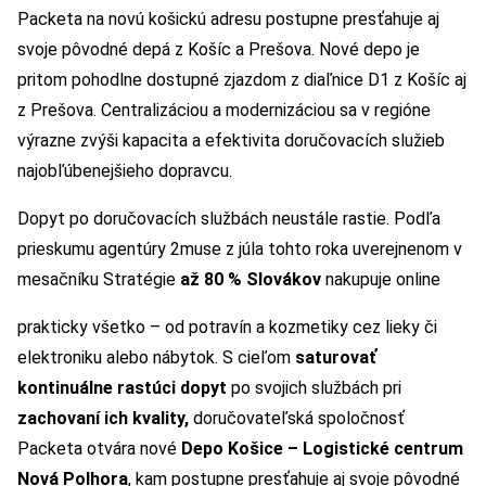
Packeta na novú košickú adresu postupne presťahuje aj
svoje pôvodné depá z Košíc a Prešova. Nové depo je
pritom pohodlne dostupné zjazdom z diaľnice D1 z Košíc aj
z Prešova. Centralizáciou a modernizáciou sa v regióne
výrazne zvýši kapacita a efektivita doručovacích služieb
najobľúbenejšieho dopravcu.
Dopyt po doručovacích službách neustále rastie. Podľa
prieskumu agentúry 2muse z júla tohto roka uverejnenom v
mesačníku Stratégie
až 80 % Slovákov
nakupuje online
prakticky všetko – od potravín a kozmetiky cez lieky či
elektroniku alebo nábytok. S cieľom
saturovať
kontinuálne rastúci dopyt
po svojich službách pri
zachovaní ich kvality,
doručovateľská spoločnosť
Packeta otvára nové
Depo Košice – Logistické centrum
Nová Polhora
, kam postupne presťahuje aj svoje pôvodné