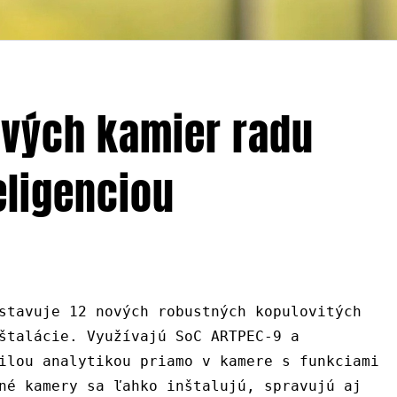
ových kamier radu
eligenciou
stavuje 12 nových robustných kopulovitých
štalácie. Využívajú SoC ARTPEC-9 a
ilou analytikou priamo v kamere s funkciami
né kamery sa ľahko inštalujú, spravujú aj