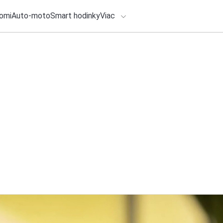
omi
Auto-moto
Smart hodinky
Viac
HLO BY VÁS ZAUJÍMAŤ
lačové správy
28. júla 2026
•
4m
ADÁVANIA
BMW prináša moder
Pictures „Spider-
Zadajte frázu pre vyhľadanie
Redakcia TOUCHIT