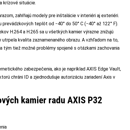
a krízové situácie.
zom, zahŕňajú modely pre inštalácie v interiéri aj exteriéri.
hu prevádzkových teplôt od −40° do 50° C (−40° až 122° F).
kov H.264 a H.265 sa u všetkých kamier výrazne znižujú
y utrpela kvalita zaznamenaného obrazu. A vzhľadom na to,
ia sa tým tiež možné problémy spojené s otázkami zachovania
rnetického zabezpečenia, ako je napríklad AXIS Edge Vault,
orú chráni ID a zjednodušuje autorizáciu zariadení Axis v
ových kamier radu AXIS P32
enia