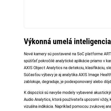
Výkonná umelá inteligencia 
Nové kamery sú postavené na SoC platforme ARTP
spúšťať pokročilé analytické aplikácie priamo v kam
AXIS Object Analytics na detekciu, klasifikáciu, sl
Súčasťou výbavy je aj analytika AXIS Image Health
zablokuje, degraduje, je podexponovaný alebo dôjd
K dispozícii sú navyše modely vybavené akustick
Audio Analytics, ktorá používateľa upozorní vždy, 
vizuálna indikácia. Napríklad pomocou zvukovej anal