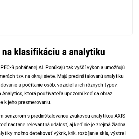
na klasifikáciu a analytiku
EC-9 poháňanej AI. Ponúkajú tak vyšší výkon a umožňujú
erách tzv. na okraji siete. Majú predinštalovanú analytiku
edovanie a počítanie osôb, vozidiel a ich rôznych typov.
 Analytics, ktorá používateľa upozorní keď sa obraz
e k jeho presmerovaniu.
ým senzorom s predinštalovanou zvukovou analytikou AXIS
keď nastane relevantná udalosť, aj keď nie je zrejmá žiadna
ytiky možno detekovať výkrik, krik, rozbíjanie skla, výstrel