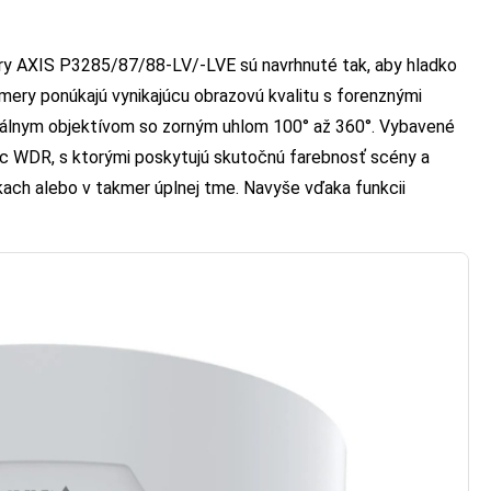
 AXIS P3285/87/88-LV/-LVE sú navrhnuté tak, aby hladko
mery ponúkajú vynikajúcu obrazovú kvalitu s forenznými
fokálnym objektívom so zorným uhlom 100° až 360°. Vybavené
sic WDR, s ktorými poskytujú skutočnú farebnosť scény a
kach alebo v takmer úplnej tme. Navyše vďaka funkcii