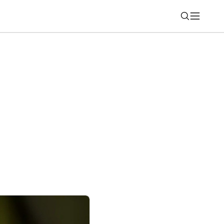
Nájsť
nú mobilitu do filmu spoločnosti Sony
Man™: Brand New Day“