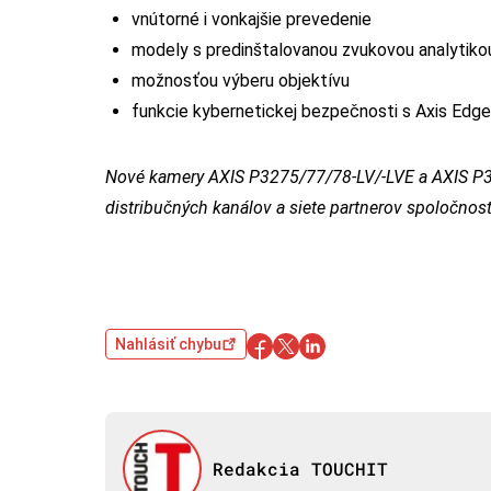
vnútorné i vonkajšie prevedenie
modely s predinštalovanou zvukovou analytiko
možnosťou výberu objektívu
funkcie kybernetickej bezpečnosti s Axis Edge
Nové kamery AXIS P3275/77/78-LV/-LVE a AXIS P32
distribučných kanálov a siete partnerov spoločnos
Nahlásiť chybu
Redakcia TOUCHIT