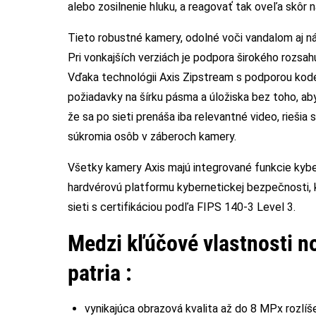
alebo zosilnenie hluku, a reagovať tak oveľa skôr n
Tieto robustné kamery, odolné voči vandalom aj nára
Pri vonkajších verziách je podpora širokého rozsa
Vďaka technológii Axis Zipstream s podporou kode
požiadavky na šírku pásma a úložiska bez toho, ab
že sa po sieti prenáša iba relevantné video, rieš
súkromia osôb v záberoch kamery.
Všetky kamery Axis majú integrované funkcie kybe
hardvérovú platformu kybernetickej bezpečnosti, kt
sieti s certifikáciou podľa FIPS 140-3 Level 3.
Medzi kľúčové vlastnosti n
patria
:
vynikajúca obrazová kvalita až do 8 MPx rozlíš