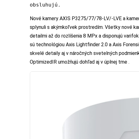
obsluhujú.
Nové kamery AXIS P3275/77/78-LV/-LVE a kamery
splynuli s akýmkoľvek prostredím. Všetky nové ka
detailmi až do rozlíšenia 8 MPx a disponujú vari
sú technológiou Axis Lightfinder 2.0 a Axis Foren
skvelé detaily aj v náročných svetelných podmien
OptimizedIR umožňujú dohľad aj v úplnej tme .