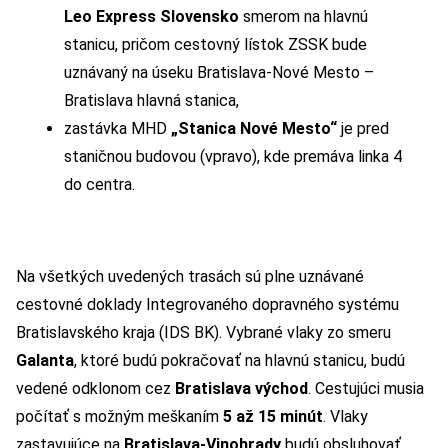
Leo Express
Slovensko
smerom na hlavnú
stanicu, pričom cestovný lístok ZSSK bude
uznávaný na úseku Bratislava-Nové Mesto –
Bratislava hlavná stanica,
zastávka MHD
„Stanica Nové Mesto“
je pred
staničnou budovou (vpravo), kde premáva linka 4
do centra.
Na všetkých uvedených trasách sú plne uznávané
cestovné doklady Integrovaného dopravného systému
Bratislavského kraja (IDS BK). Vybrané vlaky zo smeru
Galanta
, ktoré budú pokračovať na hlavnú stanicu, budú
vedené odklonom cez
Bratislava východ
. Cestujúci musia
počítať s možným meškaním
5 až 15 minút
. Vlaky
zastavujúce na
Bratislava-Vinohrady
budú obsluhovať